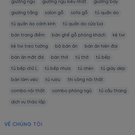
giường ngủ
giường ngủ kiểu nhật
giường bay
giường tầng
salon gỗ
sofa gỗ
tủ quần áo
tủ quần áo cánh kính
tủ quần áo cửa lùa
bàn trang điểm
bàn ghế gỗ phòng khách
kệ tivi
kệ tivi treo tường
bộ bàn ăn
bàn ăn hiện đại
bàn ăn mặt đá
bàn thờ
tủ thờ
tủ bếp
tủ bếp chữ L
tủ bếp nhựa
tủ chén
tủ giày dép
bàn làm việc
tủ rượu
thi công nội thất
combo nội thất
combo phòng ngủ
tủ cầu thang
dịch vụ tháo lắp
VỀ CHÚNG TÔI