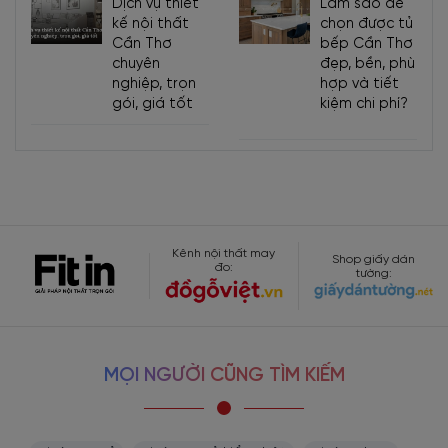
Dịch vụ thiết
Làm sao để
kế nội thất
chọn được tủ
Cần Thơ
bếp Cần Thơ
chuyên
đẹp, bền, phù
nghiệp, trọn
hợp và tiết
gói, giá tốt
kiệm chi phí?
Kênh nội thất may
Shop giấy dán
đo:
tường:
MỌI NGƯỜI CŨNG TÌM KIẾM