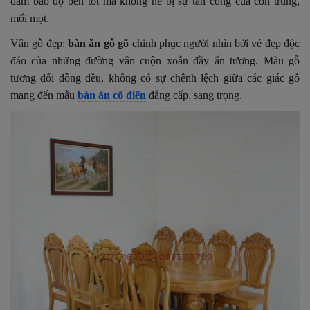
đảm bảo độ bền tốt mà không hề bị sự tấn công của côn trùng,
mối mọt.
Vân gỗ đẹp:
bàn ăn gỗ gõ
chinh phục người nhìn bởi vẻ đẹp độc
đáo của những đường vân cuộn xoắn đầy ấn tượng. Màu gỗ
tương đối đồng đều, không có sự chênh lệch giữa các giác gỗ
mang đến mẫu
bàn ăn cổ điển
đẳng cấp, sang trọng.