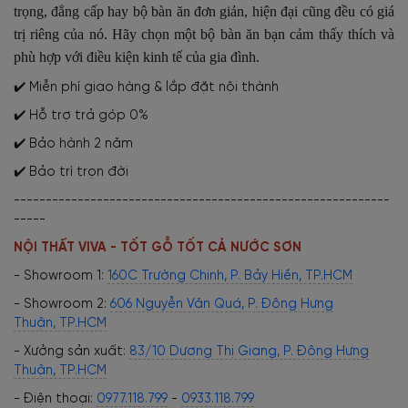
trọng, đẳng cấp hay bộ bàn ăn đơn giản, hiện đại cũng đều có giá
trị riêng của nó. Hãy chọn một bộ bàn ăn bạn cảm thấy thích và
phù hợp với điều kiện kinh tế của gia đình.
✔️ Miễn phí giao hàng & lắp đặt nội thành
✔️ Hỗ trợ trả góp 0%
✔️ Bảo hành 2 năm
✔️ Bảo trì trọn đời
-----------------------------------------------------------
-----
NỘI THẤT VIVA - TỐT GỖ TỐT CẢ NƯỚC SƠN
- Showroom 1:
160C Trường Chinh, P. Bảy Hiền, TP.HCM
- Showroom 2:
606 Nguyễn Văn Quá, P. Đông Hưng
Thuận, TP.HCM
- Xưởng sản xuất:
83/10 Dương Thị Giang, P. Đông Hưng
Thuận, TP.HCM
- Điện thoại:
0977.118.799
-
0933.118.799