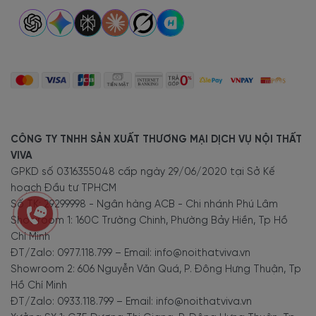
CÔNG TY TNHH SẢN XUẤT THƯƠNG MẠI DỊCH VỤ NỘI THẤT
VIVA
GPKD số 0316355048 cấp ngày 29/06/2020 tại Sở Kế
hoạch Đầu tư TPHCM
Số TK: 29299998 - Ngân hàng ACB - Chi nhánh Phú Lâm
Showroom 1: 160C Trường Chinh, Phường Bảy Hiền, Tp Hồ
Chí Minh
ĐT/Zalo: 0977.118.799 – Email: info@noithatviva.vn
Showroom 2: 606 Nguyễn Văn Quá, P. Đông Hưng Thuận, Tp
Hồ Chí Minh
ĐT/Zalo: 0933.118.799 – Email: info@noithatviva.vn