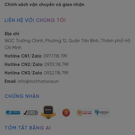
Chính sách vận chuyển và giao nhận
LIÊN HỆ VỚI CHÚNG TÔI
Địa chỉ
160C Trường Chinh, Phường 12, Quận Tân Bình, Thành phố Hồ
Chí Minh
Hotline CN1/Zalo
:
0977.118.799
Hotline CN2/Zalo
:
0933.118.799
Hotline CN3/Zalo
:
0922.118.799
Email
:
info@noithatviva.vn
CHỨNG NHẬN
TÓM TẮT BẰNG AI