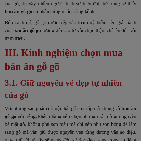
của gỗ, do vậy nhiều người thích sự hiện đại, trẻ trung sẽ thấy
bàn ăn gỗ gõ
có phần cứng nhắc, cồng kềnh.
Bên cạnh đó, gỗ gõ được xếp vào loại quý hiếm nên giá thành
của
bàn ăn gỗ gõ
tương đối cao từ vài chục thậm chí lên đến vài
trăm triệu.
III. Kinh nghiệm chọn mua
bàn ăn gỗ gõ
3.1. Giữ nguyên vẻ đẹp tự nhiên
của gỗ
Với những sản phẩm đồ nội thất gỗ cao cấp nói chung và
bàn ăn
gỗ gõ
nói riêng, khách hàng nên chọn những món đồ giữ nguyên
bề mặt gỗ, không phủ sơn màu mà chỉ nên phủ sơn bóng để làm
sáng gỗ mà vẫn giữ được nguyên vẹn từng đường vân ảo diệu,
quyến rũ. Như vậy sẽ mang đến sự độc đáo, sang trọng và đẳng