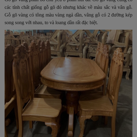
các tính chất giống gỗ gõ đỏ nhưng khác về màu sắc và vân gỗ.
Gỗ gõ vàng có tông màu vàng ngả dần, vâng gỗ có 2 đường kép
song song với nhau, to và loang dần rất đặc biệt.