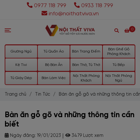
0977 118 799
0933 118 799
info@noithatviva.vn
0
Bàn Ghế Gỗ
Giường Ngủ
Tủ Quần Áo
Bàn Trang Điểm
Phòng Khách
Kệ Tivi
Bộ Bàn Ăn
Bàn Thờ, Tủ Thờ
Tủ Bếp
Nội Thất Phòng
Nội Thất Phòng
Tủ Giày Dép
Bàn Làm Việc
Khách
Ngủ
Trang chủ
/
Tin Tức
/
Bàn ăn gỗ gõ và những thông tin cần
Bàn ăn gỗ gõ và những thông tin cần
biết
Ngày đăng:
19/01/2023
3479 Lượt xem