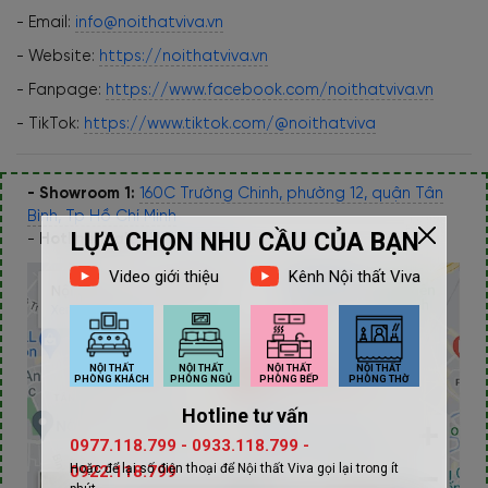
- Email:
info@noithatviva.vn
- Website:
https://noithatviva.vn
- Fanpage:
https://www.facebook.com/noithatviva.vn
- TikTok:
https://www.tiktok.com/@noithatviva
- Showroom 1:
160C Trường Chinh, phường 12, quận Tân
Bình, Tp Hồ Chí Minh
-
Hotline/Zalo:
0977.118.799