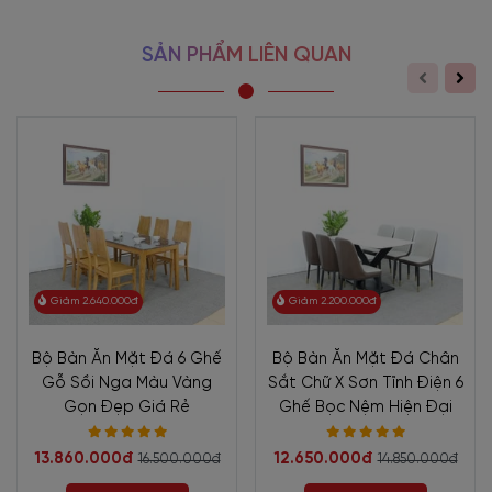
SẢN PHẨM LIÊN QUAN
Giảm 2.640.000đ
Giảm 2.200.000đ
Bộ Bàn Ăn Mặt Đá 6 Ghế
Bộ Bàn Ăn Mặt Đá Chân
Gỗ Sồi Nga Màu Vàng
Sắt Chữ X Sơn Tĩnh Điện 6
Gọn Đẹp Giá Rẻ
Ghế Bọc Nệm Hiện Đại
13.860.000đ
12.650.000đ
16.500.000đ
14.850.000đ