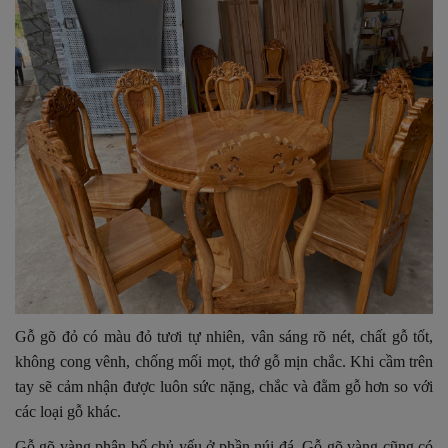
Gỗ gõ đỏ có màu đỏ tươi tự nhiên, vân sáng rõ nét, chất gỗ tốt,
không cong vênh, chống mối mọt, thớ gỗ mịn chắc. Khi cầm trên
tay sẽ cảm nhận được luôn sức nặng, chắc và đằm gỗ hơn so với
các loại gỗ khác.
Gỗ gõ vàng phân bố chủ yếu ở phần núi đá. Gỗ gõ vàng cũng có