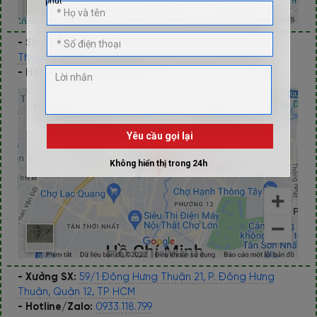
- Showroom 2:
606 Nguyễn Văn Quá, P. Đông Hưng
Thuận, Q.12, Tp Hồ Chí Minh
- Hotline/Zalo:
0933.118.799
- Xưởng SX:
59/1 Đông Hưng Thuận 21, P. Đông Hưng
Thuận, Quận 12, TP HCM
- Hotline/Zalo:
0933.118.799