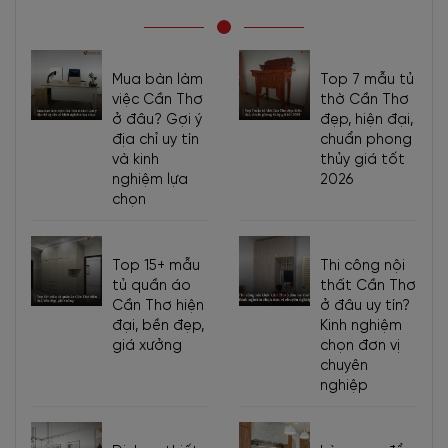
Mua bàn làm
Top 7 mẫu tủ
việc Cần Thơ
thờ Cần Thơ
ở đâu? Gợi ý
đẹp, hiện đại,
địa chỉ uy tín
chuẩn phong
và kinh
thủy giá tốt
nghiệm lựa
2026
chọn
Top 15+ mẫu
Thi công nội
tủ quần áo
thất Cần Thơ
Cần Thơ hiện
ở đâu uy tín?
đại, bền đẹp,
Kinh nghiệm
giá xưởng
chọn đơn vị
chuyên
nghiệp