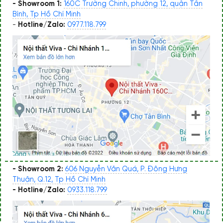
- Showroom 1:
160C Trường Chinh, phường 12, quận Tân
Bình, Tp Hồ Chí Minh
-
Hotline/Zalo:
0977.118.799
- Showroom 2:
606 Nguyễn Văn Quá, P. Đông Hưng
Thuận, Q.12, Tp Hồ Chí Minh
- Hotline/Zalo:
0933.118.799