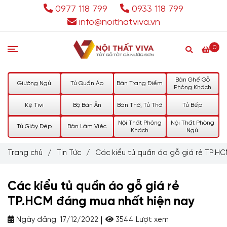
0977 118 799
0933 118 799
info@noithatviva.vn
0
Bàn Ghế Gỗ
Giường Ngủ
Tủ Quần Áo
Bàn Trang Điểm
Phòng Khách
Kệ Tivi
Bộ Bàn Ăn
Bàn Thờ, Tủ Thờ
Tủ Bếp
Nội Thất Phòng
Nội Thất Phòng
Tủ Giày Dép
Bàn Làm Việc
Khách
Ngủ
Trang chủ
/
Tin Tức
/
Các kiểu tủ quần áo gỗ giá rẻ TP.H
Các kiểu tủ quần áo gỗ giá rẻ
TP.HCM đáng mua nhất hiện nay
Ngày đăng:
17/12/2022
3544 Lượt xem