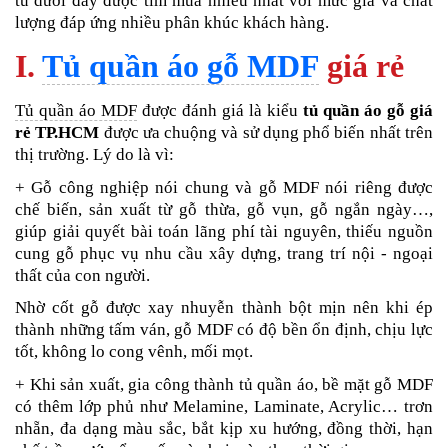
tủ dưới đây được tìm mua nhiều nhất với mức giá và chất
lượng đáp ứng nhiều phân khúc khách hàng.
I.
Tủ quần áo gỗ MDF
giá rẻ
Tủ quần áo MDF
được đánh giá là kiểu
tủ quần áo gỗ giá
rẻ TP.HCM
được ưa chuộng và sử dụng phổ biến nhất trên
thị trường. Lý do là vì:
+ Gỗ công nghiệp nói chung và gỗ MDF nói riêng được
chế biến, sản xuất từ gỗ thừa, gỗ vụn, gỗ ngắn ngày…,
giúp giải quyết bài toán lãng phí tài nguyên, thiếu nguồn
cung gỗ phục vụ nhu cầu xây dựng, trang trí nội - ngoại
thất của con người.
Nhờ cốt gỗ được xay nhuyễn thành bột mịn nên khi ép
thành những tấm ván, gỗ MDF có độ bền ổn định, chịu lực
tốt, không lo cong vênh, mối mọt.
+ Khi sản xuất, gia công thành tủ quần áo, bề mặt gỗ MDF
có thêm lớp phủ như Melamine, Laminate, Acrylic… trơn
nhẵn, đa dạng màu sắc, bắt kịp xu hướng, đồng thời, hạn