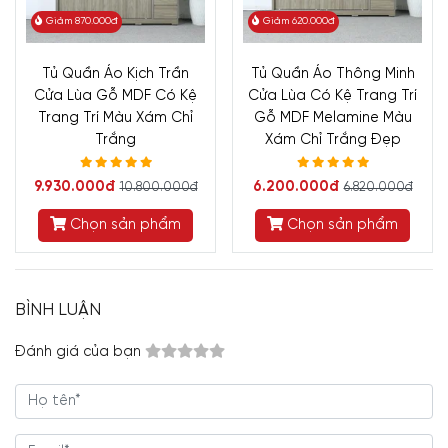
Giảm 870.000đ
Giảm 620.000đ
Tủ Quần Áo Kịch Trần
Tủ Quần Áo Thông Minh
Cửa Lùa Gỗ MDF Có Kệ
Cửa Lùa Có Kệ Trang Trí
Trang Trí Màu Xám Chỉ
Gỗ MDF Melamine Màu
Trắng
Xám Chỉ Trắng Đẹp
9.930.000đ
6.200.000đ
10.800.000đ
6.820.000đ
Chọn sản phẩm
Chọn sản phẩm
BÌNH LUẬN
Đánh giá của bạn