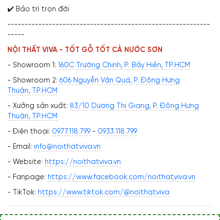
✔️ Bảo trì trọn đời
-----------------------------------------------------------
-----
NỘI THẤT VIVA - TỐT GỖ TỐT CẢ NƯỚC SƠN
- Showroom 1:
160C Trường Chinh, P. Bảy Hiền, TP.HCM
- Showroom 2:
606 Nguyễn Văn Quá, P. Đông Hưng
Thuận, TP.HCM
- Xưởng sản xuất:
83/10 Dương Thị Giang, P. Đông Hưng
Thuận, TP.HCM
- Điện thoại:
0977.118.799
-
0933.118.799
- Email:
info@noithatviva.vn
- Website:
https://noithatviva.vn
- Fanpage:
https://www.facebook.com/noithatviva.vn
- TikTok:
https://www.tiktok.com/@noithatviva