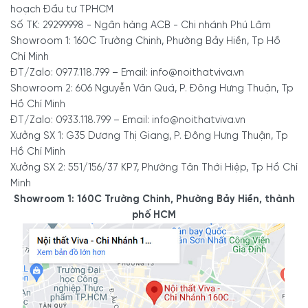
hoạch Đầu tư TPHCM
Số TK: 29299998 - Ngân hàng ACB - Chi nhánh Phú Lâm
Showroom 1: 160C Trường Chinh, Phường Bảy Hiền, Tp Hồ
Chí Minh
ĐT/Zalo: 0977.118.799 – Email: info@noithatviva.vn
Showroom 2: 606 Nguyễn Văn Quá, P. Đông Hưng Thuận, Tp
Hồ Chí Minh
ĐT/Zalo: 0933.118.799 – Email: info@noithatviva.vn
Xưởng SX 1: G35 Dương Thị Giang, P. Đông Hưng Thuận, Tp
Hồ Chí Minh
Xưởng SX 2: 551/156/37 KP7, Phường Tân Thới Hiệp, Tp Hồ Chí
Minh
Showroom 1: 160C Trường Chinh, Phường Bảy Hiền, thành
phố HCM