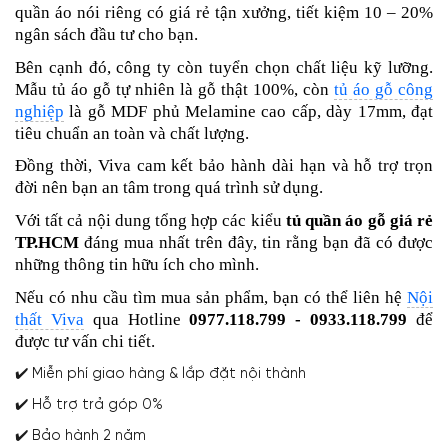
quần áo nói riêng có giá rẻ tận xưởng, tiết kiệm 10 – 20%
ngân sách đầu tư cho bạn.
Bên cạnh đó, công ty còn tuyển chọn chất liệu kỹ lưỡng.
Mẫu tủ áo gỗ tự nhiên là gỗ thật 100%, còn
tủ áo gỗ công
nghiệp
là gỗ MDF phủ Melamine cao cấp, dày 17mm, đạt
tiêu chuẩn an toàn và chất lượng.
Đồng thời, Viva cam kết bảo hành dài hạn và hỗ trợ trọn
đời nên bạn an tâm trong quá trình sử dụng.
Với tất cả nội dung tổng hợp các kiểu
tủ quần áo gỗ giá rẻ
TP.HCM
đáng mua nhất trên đây, tin rằng bạn đã có được
những thông tin hữu ích cho mình.
Nếu có nhu cầu tìm mua sản phẩm, bạn có thể liên hệ
Nội
thất Viva
qua Hotline
0977.118.799 - 0933.118.799
để
được tư vấn chi tiết.
✔️ Miễn phí giao hàng & lắp đặt nội thành
✔️ Hỗ trợ trả góp 0%
✔️ Bảo hành 2 năm