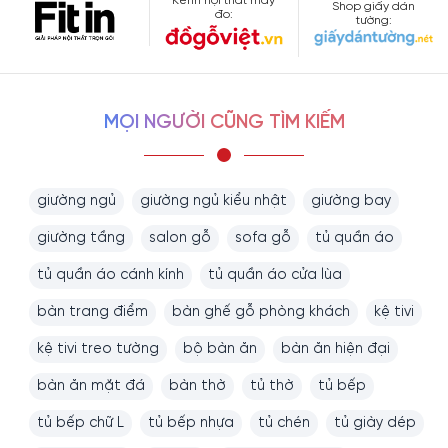
Kênh nội thất may
Shop giấy dán
đo:
tường:
MỌI NGƯỜI CŨNG TÌM KIẾM
giường ngủ
giường ngủ kiểu nhật
giường bay
giường tầng
salon gỗ
sofa gỗ
tủ quần áo
tủ quần áo cánh kính
tủ quần áo cửa lùa
bàn trang điểm
bàn ghế gỗ phòng khách
kệ tivi
kệ tivi treo tường
bộ bàn ăn
bàn ăn hiện đại
bàn ăn mặt đá
bàn thờ
tủ thờ
tủ bếp
tủ bếp chữ L
tủ bếp nhựa
tủ chén
tủ giày dép