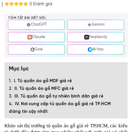
0 Đánh giá
TÓM TẮT BÀI VIẾT VỚI:
ChatGPT
Gemini
Claude
Perplexity
Grok
AI Hay
Mục lục
I. Tủ quần áo gỗ MDF giá rẻ
II. Tủ quần áo gỗ MFC giá rẻ
III. Tủ quần áo gỗ tự nhiên bình dân giá rẻ
IV. Nơi cung cấp tủ quần áo gỗ giá rẻ TP.HCM
đáng tin cậy nhất
Khảo sát thị trường
tủ quần áo gỗ giá rẻ TP.HCM
, các kiểu