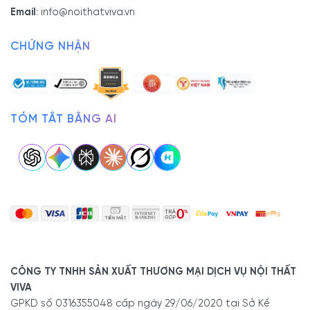
Email
:
info@noithatviva.vn
CHỨNG NHẬN
TÓM TẮT BẰNG AI
CÔNG TY TNHH SẢN XUẤT THƯƠNG MẠI DỊCH VỤ NỘI THẤT
VIVA
GPKD số 0316355048 cấp ngày 29/06/2020 tại Sở Kế