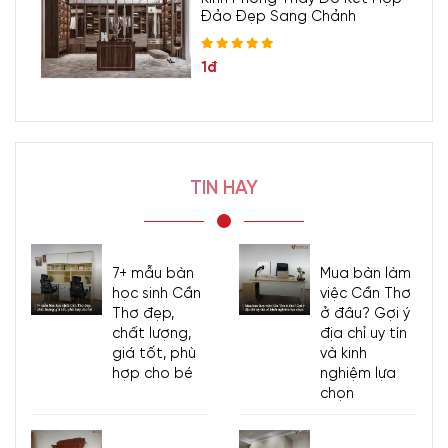
Đảo Đẹp Sang Chảnh
1đ
TIN HAY
7+ mẫu bàn
Mua bàn làm
học sinh Cần
việc Cần Thơ
Thơ đẹp,
ở đâu? Gợi ý
chất lượng,
địa chỉ uy tín
giá tốt, phù
và kinh
hợp cho bé
nghiệm lựa
chọn