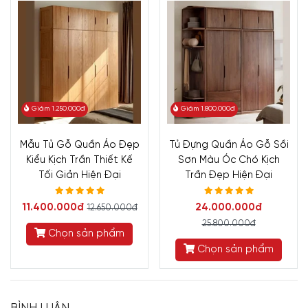
Giảm 1.250.000đ
Giảm 1.800.000đ
Mẫu Tủ Gỗ Quần Áo Đẹp
Tủ Đựng Quần Áo Gỗ Sồi
Kiểu Kịch Trần Thiết Kế
Sơn Màu Óc Chó Kịch
Tối Giản Hiện Đại
Trần Đẹp Hiện Đại
11.400.000đ
24.000.000đ
12.650.000đ
25.800.000đ
Chọn sản phẩm
Chọn sản phẩm
BÌNH LUẬN