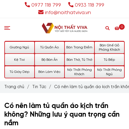
0977 118 799
0933 118 799
info@noithatviva.vn
0
Bàn Ghế Gỗ
Giường Ngủ
Tủ Quần Áo
Bàn Trang Điểm
Phòng Khách
Kệ Tivi
Bộ Bàn Ăn
Bàn Thờ, Tủ Thờ
Tủ Bếp
Nội Thất Phòng
Nội Thất Phòng
Tủ Giày Dép
Bàn Làm Việc
Khách
Ngủ
Trang chủ
/
Tin Tức
/
Có nên làm tủ quần áo kịch trần kh
Có nên làm tủ quần áo kịch trần
không? Những lưu ý quan trọng cần
nắm