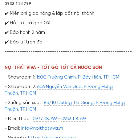
0933 118 799
✔️ Miễn phí giao hàng & lắp đặt nội thành
✔️ Hỗ trợ trả góp 0%
✔️ Bảo hành 2 năm
✔️ Bảo trì trọn đời
-----------------------------------------------------------
-----
NỘI THẤT VIVA - TỐT GỖ TỐT CẢ NƯỚC SƠN
- Showroom 1:
160C Trường Chinh, P. Bảy Hiền, TP.HCM
- Showroom 2:
606 Nguyễn Văn Quá, P. Đông Hưng
Thuận, TP.HCM
- Xưởng sản xuất:
83/10 Dương Thị Giang, P. Đông Hưng
Thuận, TP.HCM
- Điện thoại:
0977.118.799
-
0933.118.799
- Email:
info@noithatviva.vn
- Website:
https://noithatviva.vn