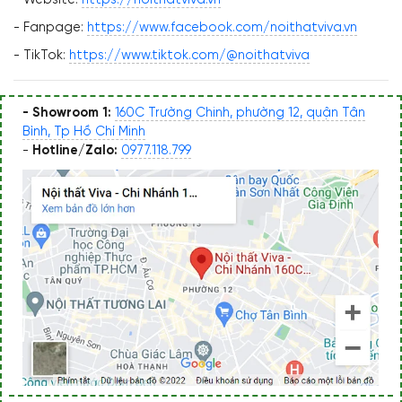
- Fanpage:
https://www.facebook.com/noithatviva.vn
- TikTok:
https://www.tiktok.com/@noithatviva
- Showroom 1:
160C Trường Chinh, phường 12, quận Tân
Bình, Tp Hồ Chí Minh
-
Hotline/Zalo:
0977.118.799