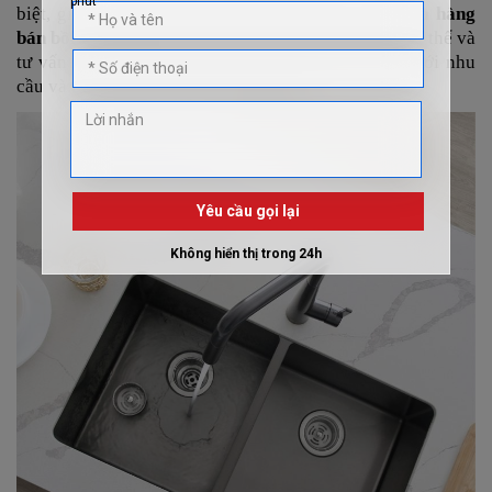
biệt, giá có thể cao hơn một chút. Liên hệ với
cửa hàng
bán bồn rửa chén
Nội Thất Viva để nhận báo giá cụ thể và
tư vấn về lựa chọn bồn rửa chén 2 ngăn phù hợp với nhu
cầu và ngân sách của bạn và gia đình.