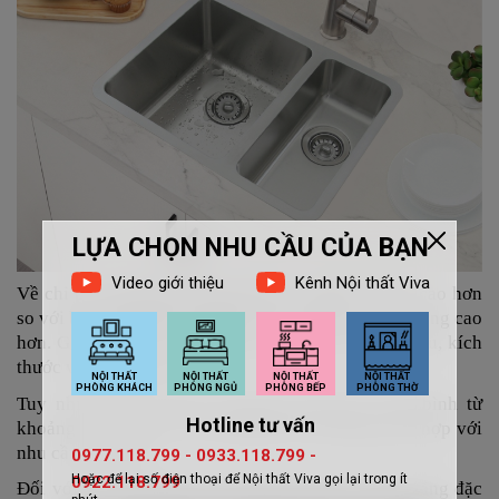
Về chi phí,
giá bồn rửa chén inox 2 ngăn
thường cao hơn
so với
bồn rửa chén 1 ngăn
do tính năng và công năng cao
hơn. Giá cả có thể dao động tùy thuộc vào chất liệu, kích
thước và thương hiệu.
Tuy nhiên, bạn có thể mong đợi mức giá trung bình từ
khoảng 2 – 5 triệu cho sản phẩm chất lượng, phù hợp với
nhu cầu sử dụng.
Đối với các sản phẩm cao cấp hơn hoặc có tính năng đặc