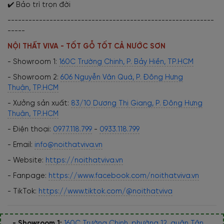
✔️ Bảo trì trọn đời
-----------------------------------------------------------
-----
NỘI THẤT VIVA - TỐT GỖ TỐT CẢ NƯỚC SƠN
- Showroom 1:
160C Trường Chinh, P. Bảy Hiền, TP.HCM
- Showroom 2:
606 Nguyễn Văn Quá, P. Đông Hưng
Thuận, TP.HCM
- Xưởng sản xuất:
83/10 Dương Thị Giang, P. Đông Hưng
Thuận, TP.HCM
- Điện thoại:
0977.118.799
-
0933.118.799
- Email:
info@noithatviva.vn
- Website:
https://noithatviva.vn
- Fanpage:
https://www.facebook.com/noithatviva.vn
- TikTok:
https://www.tiktok.com/@noithatviva
- Showroom 1:
160C Trường Chinh, phường 12, quận Tân