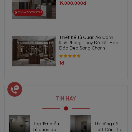
19.000.000đ
Giảm 3.000.000đ
Thiết Kế Tủ Quần Áo Cánh
Kính Phòng Thay Đồ Kết Hợp
Đảo Đẹp Sang Chảnh
1đ
TIN HAY
Top 15+ mẫu
Thi công nội
tủ quần áo
thất Cần Thơ