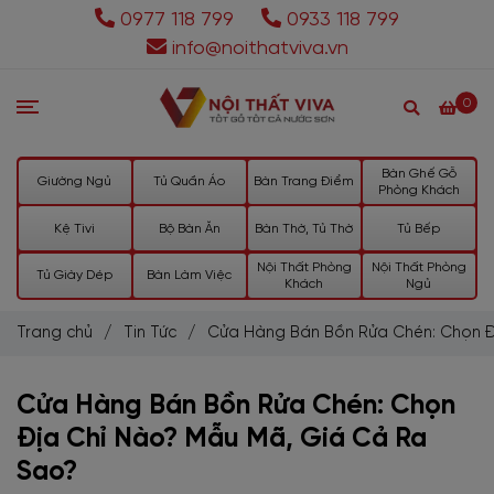
0977 118 799
0933 118 799
info@noithatviva.vn
0
Bàn Ghế Gỗ
Giường Ngủ
Tủ Quần Áo
Bàn Trang Điểm
Phòng Khách
Kệ Tivi
Bộ Bàn Ăn
Bàn Thờ, Tủ Thờ
Tủ Bếp
Nội Thất Phòng
Nội Thất Phòng
Tủ Giày Dép
Bàn Làm Việc
Khách
Ngủ
Trang chủ
/
Tin Tức
/
Cửa Hàng Bán Bồn Rửa Chén: Chọn Đ
Cửa Hàng Bán Bồn Rửa Chén: Chọn
Địa Chỉ Nào? Mẫu Mã, Giá Cả Ra
Sao?