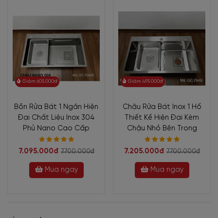
Giảm 605.000đ
Giảm 495.000đ
Bồn Rửa Bát 1 Ngăn Hiện
Chậu Rửa Bát Inox 1 Hố
Đại Chất Liệu Inox 304
Thiết Kế Hiện Đại Kèm
Phủ Nano Cao Cấp
Chậu Nhỏ Bên Trong
7.095.000đ
7.205.000đ
7.700.000đ
7.700.000đ
Mua ngay
Mua ngay