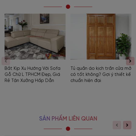
Bắt Kịp Xu Hướng Với Sofa
Tủ quần áo kịch trần cửa mở
Gỗ Chữ L TPHCM Đẹp, Giá
có tốt không? Gợi ý thiết kế
Rẻ Tận Xưởng Hấp Dẫn
chuẩn hiện đại
SẢN PHẨM LIÊN QUAN