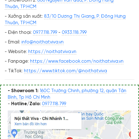
- Showroom 2:
606 Nguyễn Văn Quá, P. Đông Hưng
Thuận, TP.HCM
- Xưởng sản xuất:
83/10 Dương Thị Giang, P. Đông Hưng
Thuận, TP.HCM
- Điện thoại:
0977.118.799
-
0933.118.799
- Email:
info@noithatviva.vn
- Website:
https://noithatviva.vn
- Fanpage:
https://www.facebook.com/noithatviva.vn
- TikTok:
https://www.tiktok.com/@noithatviva
- Showroom 1:
160C Trường Chinh, phường 12, quận Tân
Bình, Tp Hồ Chí Minh
-
Hotline/Zalo:
0977.118.799