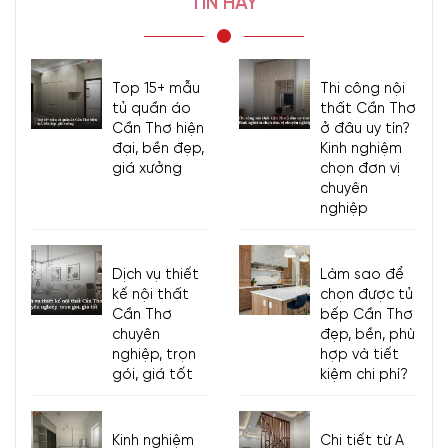
TIN HAY
Top 15+ mẫu
Thi công nội
tủ quần áo
thất Cần Thơ
Cần Thơ hiện
ở đâu uy tín?
đại, bền đẹp,
Kinh nghiệm
giá xưởng
chọn đơn vị
chuyên
nghiệp
Dịch vụ thiết
Làm sao để
kế nội thất
chọn được tủ
Cần Thơ
bếp Cần Thơ
chuyên
đẹp, bền, phù
nghiệp, trọn
hợp và tiết
gói, giá tốt
kiệm chi phí?
Kinh nghiệm
Chi tiết từ A