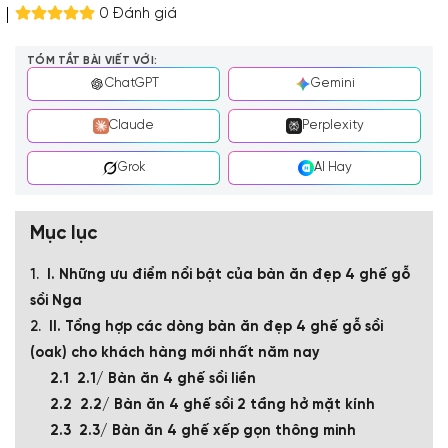
0 Đánh giá
TÓM TẮT BÀI VIẾT VỚI:
ChatGPT
Gemini
Claude
Perplexity
Grok
AI Hay
Mục lục
I. Những ưu điểm nổi bật của bàn ăn đẹp 4 ghế gỗ
sồi Nga
II. Tổng hợp các dòng bàn ăn đẹp 4 ghế gỗ sồi
(oak) cho khách hàng mới nhất năm nay
2.1/ Bàn ăn 4 ghế sồi liền
2.2/ Bàn ăn 4 ghế sồi 2 tầng hở mặt kính
2.3/ Bàn ăn 4 ghế xếp gọn thông minh