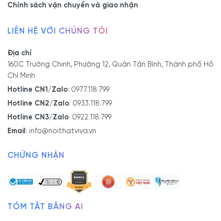
Chính sách vận chuyển và giao nhận
LIÊN HỆ VỚI CHÚNG TÔI
Địa chỉ
160C Trường Chinh, Phường 12, Quận Tân Bình, Thành phố Hồ
Chí Minh
Hotline CN1/Zalo
:
0977.118.799
Hotline CN2/Zalo
:
0933.118.799
Hotline CN3/Zalo
:
0922.118.799
Email
:
info@noithatviva.vn
CHỨNG NHẬN
TÓM TẮT BẰNG AI