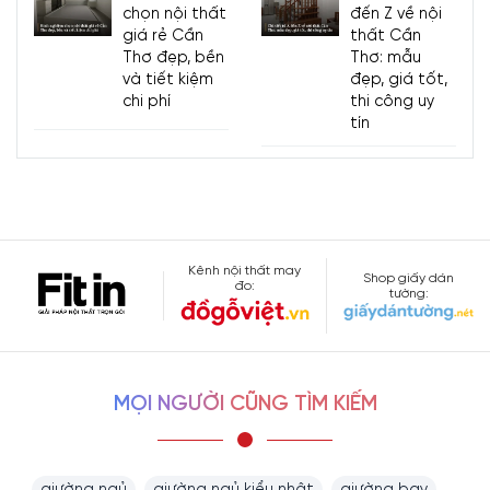
chọn nội thất
đến Z về nội
giá rẻ Cần
thất Cần
Thơ đẹp, bền
Thơ: mẫu
và tiết kiệm
đẹp, giá tốt,
chi phí
thi công uy
tín
Kênh nội thất may
Shop giấy dán
đo:
tường:
MỌI NGƯỜI CŨNG TÌM KIẾM