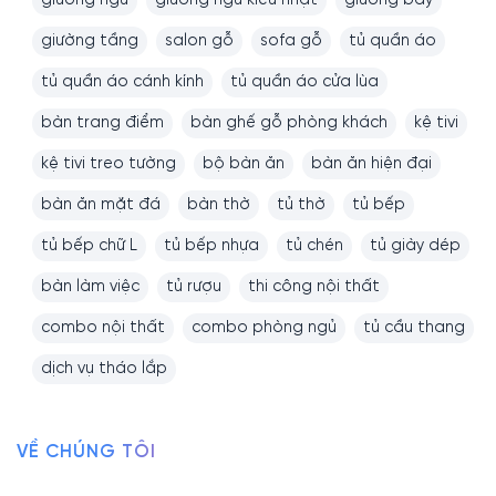
giường ngủ
giường ngủ kiểu nhật
giường bay
giường tầng
salon gỗ
sofa gỗ
tủ quần áo
tủ quần áo cánh kính
tủ quần áo cửa lùa
bàn trang điểm
bàn ghế gỗ phòng khách
kệ tivi
kệ tivi treo tường
bộ bàn ăn
bàn ăn hiện đại
bàn ăn mặt đá
bàn thờ
tủ thờ
tủ bếp
tủ bếp chữ L
tủ bếp nhựa
tủ chén
tủ giày dép
bàn làm việc
tủ rượu
thi công nội thất
combo nội thất
combo phòng ngủ
tủ cầu thang
dịch vụ tháo lắp
VỀ CHÚNG TÔI