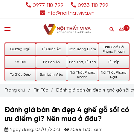
0977 118 799
0933 118 799
info@noithatviva.vn
0
Bàn Ghế Gỗ
Giường Ngủ
Tủ Quần Áo
Bàn Trang Điểm
Phòng Khách
Kệ Tivi
Bộ Bàn Ăn
Bàn Thờ, Tủ Thờ
Tủ Bếp
Nội Thất Phòng
Nội Thất Phòng
Tủ Giày Dép
Bàn Làm Việc
Khách
Ngủ
Trang chủ
/
Tin Tức
/
Đánh giá bàn ăn đẹp 4 ghế gỗ sồi c
Đánh giá bàn ăn đẹp 4 ghế gỗ sồi có
ưu điểm gì? Nên mua ở đâu?
Ngày đăng:
03/01/2023
3044 Lượt xem