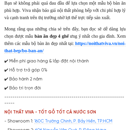
Bạn sẽ không phải quá đau đầu để lựa chọn một mẫu bộ bàn ăn
phù hợp. Viva nhận báo giá nội thất phòng bếp với chi phí hợp lý
và cạnh tranh trên thị trường nhờ lợi thế trực tiếp sản xuất.
Mong rằng qua những chia sẻ trên đây, bạn đọc sẽ dễ dàng lựa
chọn được mẫu
bàn ăn đẹp 4 ghế
ưng ý nhất cho gia đình. Xem
thêm các mẫu bộ bàn ăn đẹp nhất tại:
https://noithatviva.vn/noi-
that-bep/bo-ban-an/
✔️ Miễn phí giao hàng & lắp đặt nội thành
✔️ Hỗ trợ trả góp 0%
✔️ Bảo hành 2 năm
✔️ Bảo trì trọn đời
-----------------------------------------------------------
-----
NỘI THẤT VIVA - TỐT GỖ TỐT CẢ NƯỚC SƠN
- Showroom 1:
160C Trường Chinh, P. Bảy Hiền, TP.HCM