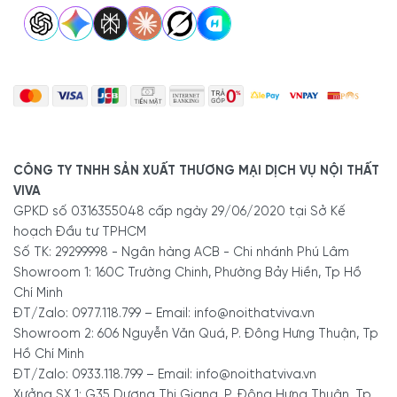
CÔNG TY TNHH SẢN XUẤT THƯƠNG MẠI DỊCH VỤ NỘI THẤT
VIVA
GPKD số 0316355048 cấp ngày 29/06/2020 tại Sở Kế
hoạch Đầu tư TPHCM
Số TK: 29299998 - Ngân hàng ACB - Chi nhánh Phú Lâm
Showroom 1: 160C Trường Chinh, Phường Bảy Hiền, Tp Hồ
Chí Minh
ĐT/Zalo: 0977.118.799 – Email: info@noithatviva.vn
Showroom 2: 606 Nguyễn Văn Quá, P. Đông Hưng Thuận, Tp
Hồ Chí Minh
ĐT/Zalo: 0933.118.799 – Email: info@noithatviva.vn
Xưởng SX 1: G35 Dương Thị Giang, P. Đông Hưng Thuận, Tp