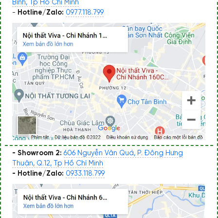
Bình, Tp Hồ Chí Minh
-
Hotline/Zalo:
0977.118.799
- Showroom 2:
606 Nguyễn Văn Quá, P. Đông Hưng
Thuận, Q.12, Tp Hồ Chí Minh
- Hotline/Zalo:
0933.118.799