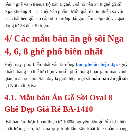
bàn 4 ghế và 6 triệu/1 bộ bàn 6 ghế.
Giá bộ bàn ăn 8 ghế gỗ sồi
Nga khoảng 8 – 11 triệu/sản phẩm. Mức giá rẻ hơn nhiều so với
các chất liệu gỗ cao cấp như hương đá/ gụ/ cẩm lai/gõ đỏ,… giao
động từ 28 đến 30 triệu.
4/ Các mẫu bàn ăn gỗ sồi Nga
4, 6, 8 ghế phổ biến nhất
Hiện nay, phổ biến nhất vẫn là dòng
bàn ghế ăn hiện đại
. Quý
khách hàng có thể tự chọn vân sồi phổ thông hoặc gam màu cánh
gián, màu óc chó. Sau đây là giới thiệu một số
mẫu bàn ăn gỗ sồi
tại Nội thất Viva:
4.1. Mẫu bàn Ăn Gỗ Sồi Oval 8
Ghế Đẹp Giá Rẻ BA-1410
Bộ bàn ăn được hoàn thiện từ 100% nguyên liệu gỗ Sồi tự nhiên
chất lượng cao, trải qua quy trình tẩm sấy khắt khe nhằm mang