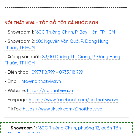
-----------------------------------------------------------
-----
NỘI THẤT VIVA - TỐT GỖ TỐT CẢ NƯỚC SƠN
- Showroom 1:
160C Trường Chinh, P. Bảy Hiền, TP.HCM
- Showroom 2:
606 Nguyễn Văn Quá, P. Đông Hưng
Thuận, TP.HCM
- Xưởng sản xuất:
83/10 Dương Thị Giang, P. Đông Hưng
Thuận, TP.HCM
- Điện thoại:
0977.118.799
-
0933.118.799
- Email:
info@noithatviva.vn
- Website:
https://noithatviva.vn
- Fanpage:
https://www.facebook.com/noithatviva.vn
- TikTok:
https://www.tiktok.com/@noithatviva
- Showroom 1:
160C Trường Chinh, phường 12, quận Tân