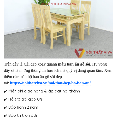
Trên đây là giải đáp xoay quanh
mẫu bàn ăn gỗ sồi
. Hy vọng
đây sẽ là những thông tin hữu ích mà quý vị đang quan tâm. Xem
thêm các mẫu bộ bàn ăn gỗ sồi đẹp
tại:
https://noithatviva.vn/noi-that-bep/bo-ban-an/
✔️ Miễn phí giao hàng & lắp đặt nội thành
✔️ Hỗ trợ trả góp 0%
✔️ Bảo hành 2 năm
✔️ Bảo trì trọn đời