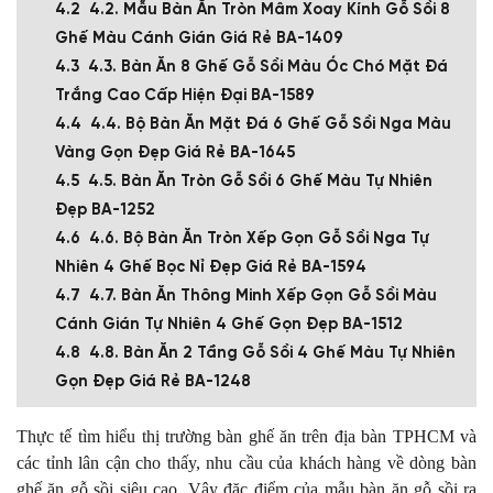
4.2. Mẫu Bàn Ăn Tròn Mâm Xoay Kính Gỗ Sồi 8
Ghế Màu Cánh Gián Giá Rẻ BA-1409
4.3. Bàn Ăn 8 Ghế Gỗ Sồi Màu Óc Chó Mặt Đá
Trắng Cao Cấp Hiện Đại BA-1589
4.4. Bộ Bàn Ăn Mặt Đá 6 Ghế Gỗ Sồi Nga Màu
Vàng Gọn Đẹp Giá Rẻ BA-1645
4.5. Bàn Ăn Tròn Gỗ Sồi 6 Ghế Màu Tự Nhiên
Đẹp BA-1252
4.6. Bộ Bàn Ăn Tròn Xếp Gọn Gỗ Sồi Nga Tự
Nhiên 4 Ghế Bọc Nỉ Đẹp Giá Rẻ BA-1594
4.7. Bàn Ăn Thông Minh Xếp Gọn Gỗ Sồi Màu
Cánh Gián Tự Nhiên 4 Ghế Gọn Đẹp BA-1512
4.8. Bàn Ăn 2 Tầng Gỗ Sồi 4 Ghế Màu Tự Nhiên
Gọn Đẹp Giá Rẻ BA-1248
Thực tế tìm hiểu thị trường bàn ghế ăn trên địa bàn TPHCM và
các tỉnh lân cận cho thấy, nhu cầu của khách hàng về dòng bàn
ghế ăn gỗ sồi siêu cao. Vậy đặc điểm của mẫu bàn ăn gỗ sồi ra