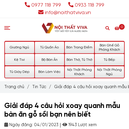
0977 118 799
0933 118 799
info@noithatviva.vn
0
Bàn Ghế Gỗ
Giường Ngủ
Tủ Quần Áo
Bàn Trang Điểm
Phòng Khách
Kệ Tivi
Bộ Bàn Ăn
Bàn Thờ, Tủ Thờ
Tủ Bếp
Nội Thất Phòng
Nội Thất Phòng
Tủ Giày Dép
Bàn Làm Việc
Khách
Ngủ
Trang chủ
/
Tin Tức
/
Giải đáp 4 câu hỏi xoay quanh mẫu 
Giải đáp 4 câu hỏi xoay quanh mẫu
bàn ăn gỗ sồi bạn nên biết
Ngày đăng:
04/01/2023
1943 Lượt xem