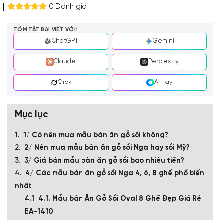
0 Đánh giá
TÓM TẮT BÀI VIẾT VỚI:
ChatGPT
Gemini
Claude
Perplexity
Grok
AI Hay
Mục lục
1/ Có nên mua mẫu bàn ăn gỗ sồi không?
2/ Nên mua mẫu bàn ăn gỗ sồi Nga hay sồi Mỹ?
3/ Giá bán mẫu bàn ăn gỗ sồi bao nhiêu tiền?
4/ Các mẫu bàn ăn gỗ sồi Nga 4, 6, 8 ghế phổ biến
nhất
4.1. Mẫu bàn Ăn Gỗ Sồi Oval 8 Ghế Đẹp Giá Rẻ
BA-1410