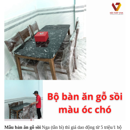
Mẫu bàn ăn gỗ sồi
Nga (tần bì) thì giá dao động từ 5 triệu/1 bộ