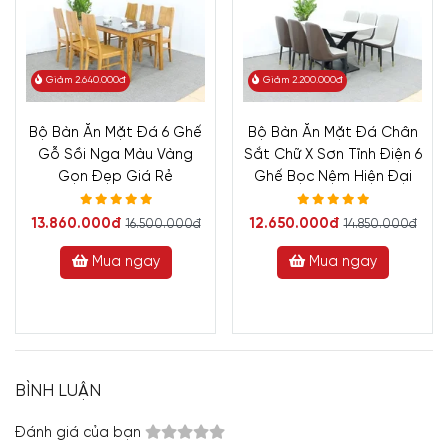
Giảm 2.640.000đ
Giảm 2.200.000đ
Bộ Bàn Ăn Mặt Đá 6 Ghế
Bộ Bàn Ăn Mặt Đá Chân
Gỗ Sồi Nga Màu Vàng
Sắt Chữ X Sơn Tĩnh Điện 6
Gọn Đẹp Giá Rẻ
Ghế Bọc Nệm Hiện Đại
13.860.000đ
12.650.000đ
16.500.000đ
14.850.000đ
Mua ngay
Mua ngay
BÌNH LUẬN
Đánh giá của bạn