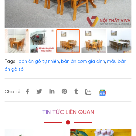
Tags :
bàn ăn gỗ tự nhiên
,
bàn ăn cơm gia đình
,
mẫu bàn
ăn gỗ sồi
Chia sẻ:
TIN TỨC LIÊN QUAN