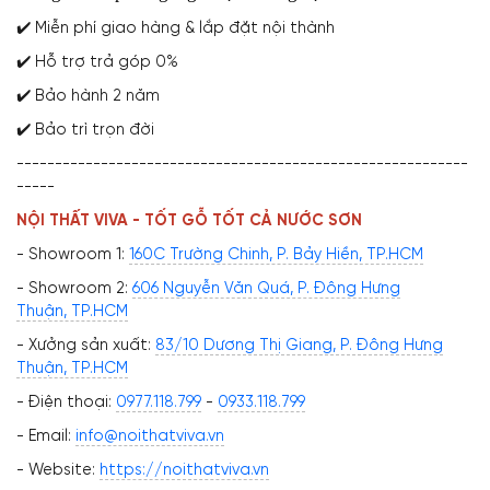
✔️ Miễn phí giao hàng & lắp đặt nội thành
✔️ Hỗ trợ trả góp 0%
✔️ Bảo hành 2 năm
✔️ Bảo trì trọn đời
-----------------------------------------------------------
-----
NỘI THẤT VIVA - TỐT GỖ TỐT CẢ NƯỚC SƠN
- Showroom 1:
160C Trường Chinh, P. Bảy Hiền, TP.HCM
- Showroom 2:
606 Nguyễn Văn Quá, P. Đông Hưng
Thuận, TP.HCM
- Xưởng sản xuất:
83/10 Dương Thị Giang, P. Đông Hưng
Thuận, TP.HCM
- Điện thoại:
0977.118.799
-
0933.118.799
- Email:
info@noithatviva.vn
- Website:
https://noithatviva.vn