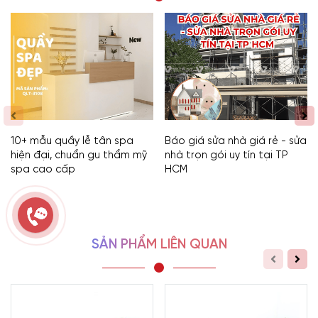
10+ mẫu quầy lễ tân spa
Báo giá sửa nhà giá rẻ - sửa
hiện đại, chuẩn gu thẩm mỹ
nhà trọn gói uy tín tại TP
spa cao cấp
HCM
SẢN PHẨM LIÊN QUAN