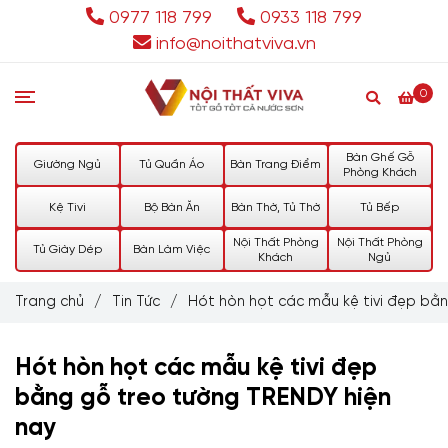
0977 118 799
0933 118 799
info@noithatviva.vn
0
Bàn Ghế Gỗ
Giường Ngủ
Tủ Quần Áo
Bàn Trang Điểm
Phòng Khách
Kệ Tivi
Bộ Bàn Ăn
Bàn Thờ, Tủ Thờ
Tủ Bếp
Nội Thất Phòng
Nội Thất Phòng
Tủ Giày Dép
Bàn Làm Việc
Khách
Ngủ
Trang chủ
/
Tin Tức
/
Hót hòn họt các mẫu kệ tivi đẹp bằ
Hót hòn họt các mẫu kệ tivi đẹp
bằng gỗ treo tường TRENDY hiện
nay