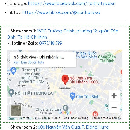
- Fanpage:
https://www.facebook.com/noithatviva.vn
- TikTok:
https://www.tiktok.com/@noithatviva
- Showroom 1:
160C Trường Chinh, phường 12, quận Tân
Bình, Tp Hồ Chí Minh
-
Hotline/Zalo:
0977.118.799
- Showroom 2:
606 Nguyễn Văn Quá, P. Đông Hưng