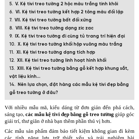
V. Kệ tivi treo tường 2 hộc màu trắng tinh khôi
VI. Kệ tivi treo tường kết hợp 2 tông màu đối lập
VII. Kệ tivi treo tường bất đối xứng
VIII. Kệ tivi treo tường dạng zic zac
IX. Kệ tivi treo tường đi cùng tủ trang trí hiện đại
X. Kệ tivi treo tường khối hộp vuông màu trắng
XI. Kệ tivi treo tường dạng tích hợp
XII. Kệ tivi treo tường linh hoạt hình khối
XIII. Kệ tivi treo tường bằng gỗ kết hợp khung sắt,
vật liệu kính…
Nên lựa chọn, đặt hàng các mẫu kệ tivi đẹp bằng
gỗ treo tường ở đâu?
Với nhiều mẫu mã, kiểu dáng từ đơn giản đến phá cách,
sáng tạo,
các mẫu kệ tivi đẹp bằng gỗ treo tường
giúp góc
giải trí, thư giãn ở nhà bạn thêm phần thú vị hơn.
Các mẫu sản phẩm đảm bảo tiết kiệm không gian đi kèm
các tính năng lưu trữ thiết yếu và trải nghiệm hài