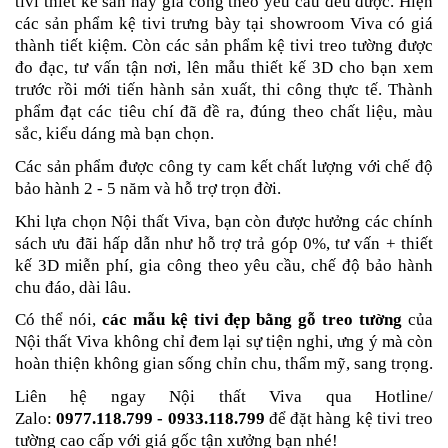
tivi thiết kế sẵn hay gia công theo yêu cầu đều được. Hiện
các sản phẩm kệ tivi trưng bày tại showroom Viva có giá
thành tiết kiệm. Còn các sản phẩm kệ tivi treo tường được
đo đạc, tư vấn tận nơi, lên mẫu thiết kế 3D cho bạn xem
trước rồi mới tiến hành sản xuất, thi công thực tế. Thành
phẩm đạt các tiêu chí đã đề ra, đúng theo chất liệu, màu
sắc, kiểu dáng mà bạn chọn.
Các sản phẩm được công ty cam kết chất lượng với chế độ
bảo hành 2 - 5 năm và hỗ trợ trọn đời.
Khi lựa chọn Nội thất Viva, bạn còn được hưởng các chính
sách ưu đãi hấp dẫn như hỗ trợ trả góp 0%, tư vấn + thiết
kế 3D miễn phí, gia công theo yêu cầu, chế độ bảo hành
chu đáo, dài lâu.
Có thể nói,
các mẫu kệ tivi đẹp bằng gỗ treo tường
của
Nội thất Viva không chỉ đem lại sự tiện nghi, ưng ý mà còn
hoàn thiện không gian sống chỉn chu, thẩm mỹ, sang trọng.
Liên hệ ngay Nội thất Viva qua Hotline/
Zalo:
0977.118.799 - 0933.118.799
để đặt hàng kệ tivi treo
tường cao cấp với giá gốc tận xưởng bạn nhé!