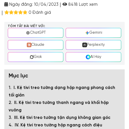
Ngày đăng:
10/04/2023
8418 Lượt xem
0 Đánh giá
TÓM TẮT BÀI VIẾT VỚI:
ChatGPT
Gemini
Claude
Perplexity
Grok
AI Hay
Mục lục
I. Kệ tivi treo tường dạng hộp ngang phong cách
tối giản
II. Kệ tivi treo tường thanh ngang và khối hộp
vuông
III. Kệ tivi treo tường tận dụng không gian góc
IV. Kệ tivi treo tường hộp ngang cách điệu