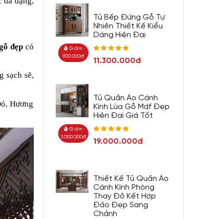
c đa dạng,
Tủ Bếp Đứng Gỗ Tự
Nhiên Thiết Kế Kiểu
Dáng Hiện Đại
 gỗ đẹp
có
Giảm
900.000đ
11.300.000đ
g sạch sẽ,
Tủ Quần Áo Cánh
 Đỏ, Hương
Kính Lùa Gỗ Mdf Đẹp
Hiện Đại Giá Tốt
Giảm
3.000.000đ
19.000.000đ
Thiết Kế Tủ Quần Áo
Cánh Kính Phòng
Thay Đồ Kết Hợp
Đảo Đẹp Sang
Chảnh