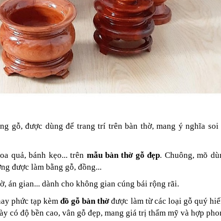
g gỗ, được dùng để trang trí trên bàn thờ, mang ý nghĩa soi
 quả, bánh kẹo... trên
mẫu bàn thờ gỗ đẹp
. Chuông, mõ dù
ờng được làm bằng gỗ, đồng...
ờ, án gian... dành cho không gian cúng bái rộng rãi.
hay phức tạp
kèm
đồ gỗ bàn thờ
được làm từ các loại gỗ quý h
ày có độ bền cao, vân gỗ đẹp, mang giá trị thẩm mỹ và hợp pho