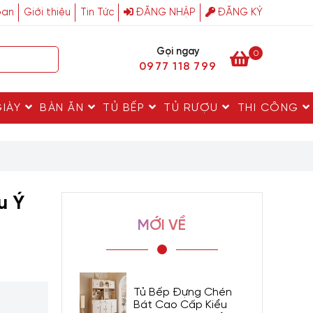
ban
Giới thiệu
Tin Tức
ĐĂNG NHẬP
ĐĂNG KÝ
Gọi ngay
0
0977 118 799
GIÀY
BÀN ĂN
TỦ BẾP
TỦ RƯỢU
THI CÔNG
u Ý
MỚI VỀ
Tủ Bếp Đựng Chén
Bát Cao Cấp Kiểu