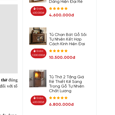
Dáng Hiện Đại Rẻ
Giảm
400.000đ
4.600.000đ
Tủ Chạn Bát Gỗ Sồi
Tự Nhiên Kết Hợp
Cách Kính Hiện Đại
Giảm
1.000.000đ
10.500.000đ
Tủ Thờ 2 Tầng Giá
 thờ
đúng
Rẻ Thiết Kế Sang
đối với tổ
Trọng Gỗ Tự Nhiên
Chất Lượng
Giảm
400.000đ
6.800.000đ