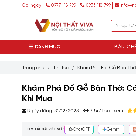
Gọi ngay
0977 118 799
0933 118 799
info@no
DANH MỤC
BÀN GH
Trang chủ
/
Tin Tức
/
Khám Phá Đồ Gỗ Bàn Thờ:
Khám Phá Đồ Gỗ Bàn Thờ: Cá
Khi Mua
Ngày đăng:
31/12/2023
3347 Lượt xem
TÓM TẮT BÀI VIẾT VỚI:
ChatGPT
Gemini