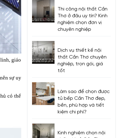
Thi công nội thất Cần
Thơ ở đâu uy tín? Kinh
nghiệm chọn đơn vị
chuyên nghiệp
Dịch vụ thiết kế nội
thất Cần Thơ chuyên
linh, giáo
nghiệp, trọn gói, giá
tốt
 nên sự uy
Làm sao để chọn được
chủ có thể
tủ bếp Cần Thơ đẹp,
bền, phù hợp và tiết
kiệm chi phí?
Kinh nghiệm chọn nội