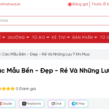
ithatviva.vn
Bảng giá
Thước lỗ 
Ế
GIƯỜNG
TỦ ÁO
KỆ TIVI
BÀN PHẤN
TỦ 
 Các Mẫu Bền - Đẹp - Rẻ Và Những Lưu Ý Khi Mua
c Mẫu Bền - Đẹp - Rẻ Và Những Lư
0 Đánh giá
Claude
Perplexity
Grok
AI Hay