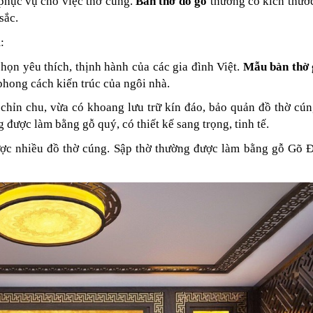
phục vụ cho việc thờ cúng.
Bàn thờ đồ gỗ
thường có kích thướ
sắc.
:
chọn yêu thích, thịnh hành của các gia đình Việt.
Mẫu bàn thờ
phong cách kiến trúc của ngôi nhà.
hỉn chu, vừa có khoang lưu trữ kín đáo, bảo quản đồ thờ cún
 được làm bằng gỗ quý, có thiết kế sang trọng, tinh tế.
 được nhiều đồ thờ cúng. Sập thờ thường được làm bằng gỗ Gõ