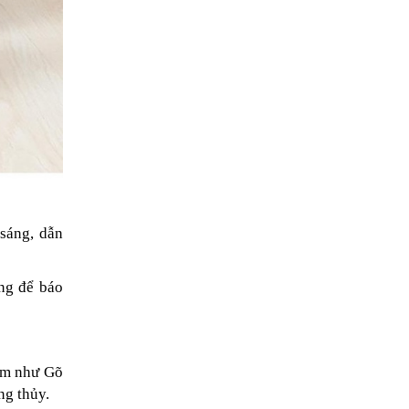
 sáng, dẫn
ng để báo
iếm như Gõ
ng thủy.