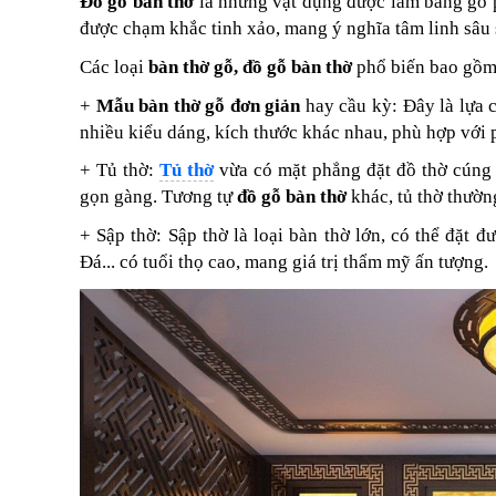
Đồ gỗ bàn thờ
là những vật dụng được làm bằng gỗ 
được chạm khắc tinh xảo, mang ý nghĩa tâm linh sâu 
Các loại
bàn thờ gỗ,
đồ gỗ bàn thờ
phổ biến bao gồm
+
Mẫu bàn thờ gỗ đơn giản
hay cầu kỳ: Đây là lựa 
nhiều kiểu dáng, kích thước khác nhau, phù hợp với 
+ Tủ thờ:
Tủ thờ
vừa có mặt phẳng đặt đồ thờ cúng c
gọn gàng. Tương tự
đồ gỗ bàn thờ
khác, tủ thờ thường
+ Sập thờ: Sập thờ là loại bàn thờ lớn, có thể đặt
Đá... có tuổi thọ cao, mang giá trị thẩm mỹ ấn tượng.