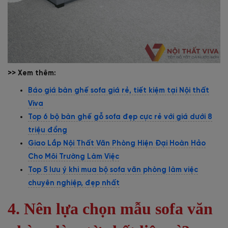
>> Xem thêm:
Báo giá bàn ghế sofa giá rẻ, tiết kiệm tại Nội thất
Viva
Top 6 bộ bàn ghế gỗ sofa đẹp cực rẻ với giá dưới 8
triệu đồng
Giao Lắp Nội Thất Văn Phòng Hiện Đại Hoàn Hảo
Cho Môi Trường Làm Việc
Top 5 lưu ý khi mua bộ sofa văn phòng làm việc
chuyên nghiệp, đẹp nhất
4. Nên lựa chọn mẫu sofa văn