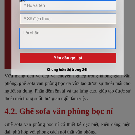
Vừa mang đến vẻ đẹp và chuyên nghiệp trong không gian văn
phòng, ghế sofa văn phòng bọc da vừa tạo được sự thoải mái cho
người sử dụng. Phần đệm êm ái và tựa lưng cao, giúp tạo được sự
thoải mái trong suốt thời gian ngồi làm việc.
4.2. Ghế sofa văn phòng bọc nỉ
Ghế sofa văn phòng bọc nỉ có thiết kế đặc biệt, kiểu dáng hiện
đại, phù hợp với phong cách nội thất văn phòng.