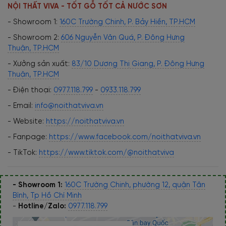
NỘI THẤT VIVA - TỐT GỖ TỐT CẢ NƯỚC SƠN
- Showroom 1:
160C Trường Chinh, P. Bảy Hiền, TP.HCM
- Showroom 2:
606 Nguyễn Văn Quá, P. Đông Hưng
Thuận, TP.HCM
- Xưởng sản xuất:
83/10 Dương Thị Giang, P. Đông Hưng
Thuận, TP.HCM
- Điện thoại:
0977.118.799
-
0933.118.799
- Email:
info@noithatviva.vn
- Website:
https://noithatviva.vn
- Fanpage:
https://www.facebook.com/noithatviva.vn
- TikTok:
https://www.tiktok.com/@noithatviva
- Showroom 1:
160C Trường Chinh, phường 12, quận Tân
Bình, Tp Hồ Chí Minh
-
Hotline/Zalo:
0977.118.799