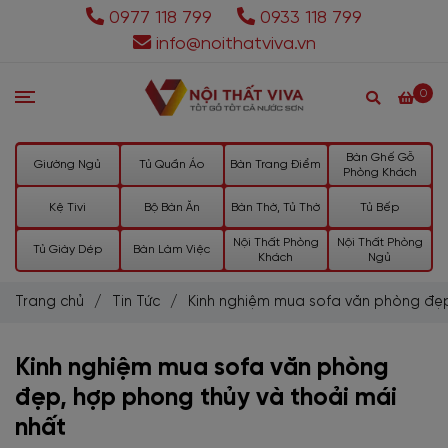
0977 118 799
0933 118 799
info@noithatviva.vn
0
Bàn Ghế Gỗ
Giường Ngủ
Tủ Quần Áo
Bàn Trang Điểm
Phòng Khách
Kệ Tivi
Bộ Bàn Ăn
Bàn Thờ, Tủ Thờ
Tủ Bếp
Nội Thất Phòng
Nội Thất Phòng
Tủ Giày Dép
Bàn Làm Việc
Khách
Ngủ
Trang chủ
/
Tin Tức
/
Kinh nghiệm mua sofa văn phòng đẹp
Kinh nghiệm mua sofa văn phòng
đẹp, hợp phong thủy và thoải mái
nhất