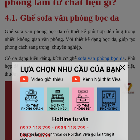
phòng làm từ chất liệu gì?
4.1. Ghế sofa văn phòng bọc da
Ghế sofa văn phòng bọc da có thiết kế phù hợp để dùng trong
nhiều không gian văn phòng. Với thiết kế dạng bọc da, giúp tạo
phong cách sang trọng, chuyên nghiệp.
Có đa dạng kiểu dáng, kích cỡ ghế
sofa văn phòng bọc da
. Phù
hợp để dùng được trong nhiều không gian văn phòng. Đặc biệt,
thường đặt trong phòng họp, phòng chờ, khu tiếp khách.