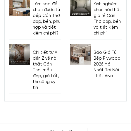
Làm sao để
Kinh nghiệm
chọn được tủ
chọn nội thất
bếp Cần Thơ
giá rẻ Cần
đẹp, bền, phù
Thơ đẹp, bền
hợp và tiết
và tiết kiệm
kiệm chi phí?
chi phí
Chi tiết từ A
Báo Giá Tủ
đến Z về nội
Bếp Plywood
thất Cần
2026 Mới
Thơ: mẫu
Nhất Tại Nội
đẹp, giá tốt,
Thất Viva
thi công uy
tín