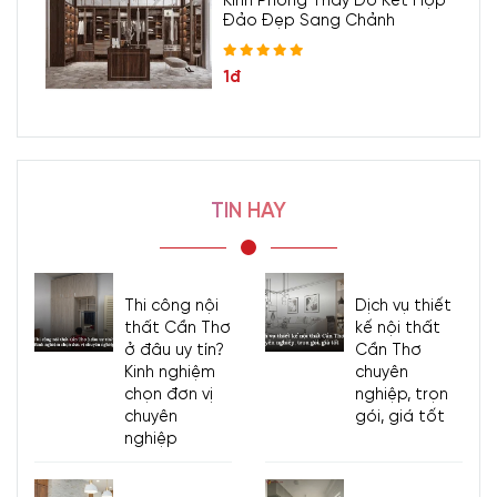
Kính Phòng Thay Đồ Kết Hợp
Đảo Đẹp Sang Chảnh
1đ
TIN HAY
Thi công nội
Dịch vụ thiết
thất Cần Thơ
kế nội thất
ở đâu uy tín?
Cần Thơ
Kinh nghiệm
chuyên
chọn đơn vị
nghiệp, trọn
chuyên
gói, giá tốt
nghiệp