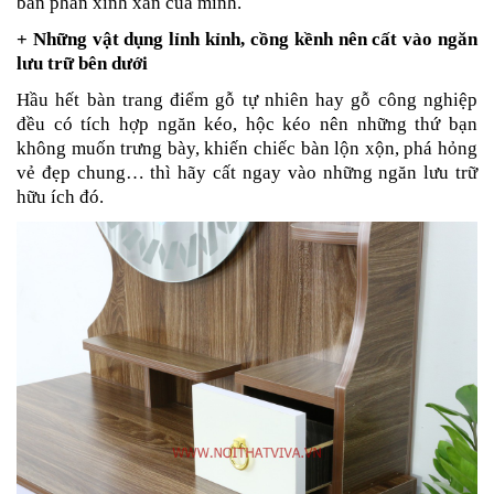
bàn phấn xinh xắn của mình.
+ Những vật dụng lỉnh kỉnh, cồng kềnh nên cất vào ngăn
lưu trữ bên dưới
Hầu hết bàn trang điểm gỗ tự nhiên hay gỗ công nghiệp
đều có tích hợp ngăn kéo, hộc kéo nên những thứ bạn
không muốn trưng bày, khiến chiếc bàn lộn xộn, phá hỏng
vẻ đẹp chung… thì hãy cất ngay vào những ngăn lưu trữ
hữu ích đó.