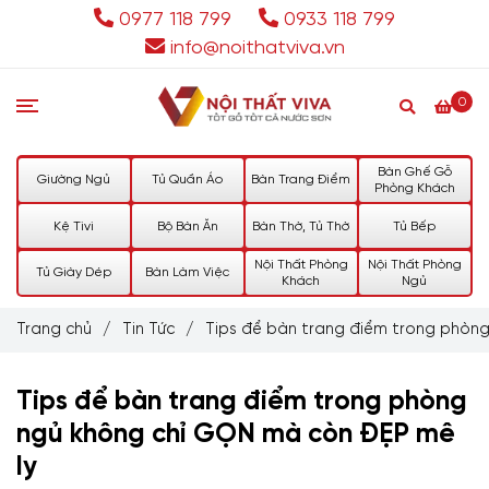
0977 118 799
0933 118 799
info@noithatviva.vn
0
Bàn Ghế Gỗ
Giường Ngủ
Tủ Quần Áo
Bàn Trang Điểm
Phòng Khách
Kệ Tivi
Bộ Bàn Ăn
Bàn Thờ, Tủ Thờ
Tủ Bếp
Nội Thất Phòng
Nội Thất Phòng
Tủ Giày Dép
Bàn Làm Việc
Khách
Ngủ
Trang chủ
/
Tin Tức
/
Tips để bàn trang điểm trong phòng
Tips để bàn trang điểm trong phòng
ngủ không chỉ GỌN mà còn ĐẸP mê
ly