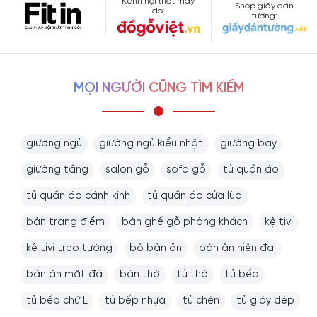
Kênh nội thất may
Shop giấy dán
đo:
tường:
MỌI NGƯỜI CŨNG TÌM KIẾM
giường ngủ
giường ngủ kiểu nhật
giường bay
giường tầng
salon gỗ
sofa gỗ
tủ quần áo
tủ quần áo cánh kính
tủ quần áo cửa lùa
bàn trang điểm
bàn ghế gỗ phòng khách
kệ tivi
kệ tivi treo tường
bộ bàn ăn
bàn ăn hiện đại
bàn ăn mặt đá
bàn thờ
tủ thờ
tủ bếp
tủ bếp chữ L
tủ bếp nhựa
tủ chén
tủ giày dép