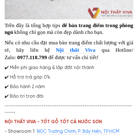
Trên đây là tổng hợp tips
để bàn trang điểm trong phòng
ngủ
không chỉ gọn mà còn đẹp dành cho bạn.
Nếu có nhu cầu đặt mua bàn trang điểm chất lượng với giá
rẻ, hãy liên hệ
Nội thất Viva
qua Hotline/
Zalo:
0977.118.799
để được tư vấn chi tiết!
✔️ Miễn phí giao hàng & lắp đặt nội thành
✔️ Hỗ trợ trả góp 0%
✔️ Bảo hành 2 năm
✔️ Bảo trì trọn đời
-----------------------------------------------------------
-----
NỘI THẤT VIVA - TỐT GỖ TỐT CẢ NƯỚC SƠN
- Showroom 1:
160C Trường Chinh, P. Bảy Hiền, TP.HCM