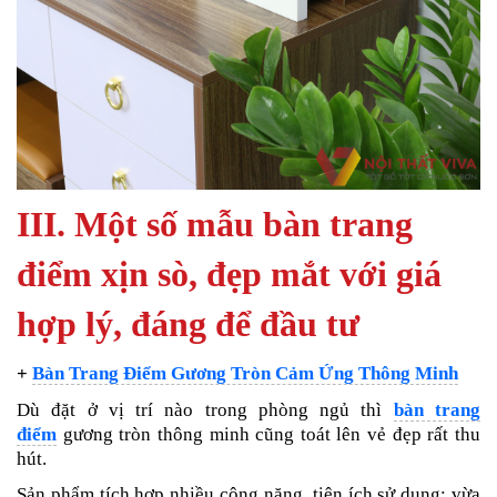
III. Một số mẫu bàn trang
điểm xịn sò, đẹp mắt với giá
hợp lý, đáng để đầu tư
+
Bàn Trang Điểm Gương Tròn Cảm Ứng Thông Minh
Dù đặt ở vị trí nào trong phòng ngủ thì
bàn trang
điểm
gương tròn thông minh cũng toát lên vẻ đẹp rất thu
hút.
Sản phẩm tích hợp nhiều công năng, tiện ích sử dụng: vừa