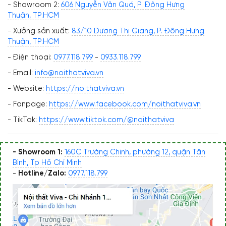
- Showroom 2:
606 Nguyễn Văn Quá, P. Đông Hưng
Thuận, TP.HCM
- Xưởng sản xuất:
83/10 Dương Thị Giang, P. Đông Hưng
Thuận, TP.HCM
- Điện thoại:
0977.118.799
-
0933.118.799
- Email:
info@noithatviva.vn
- Website:
https://noithatviva.vn
- Fanpage:
https://www.facebook.com/noithatviva.vn
- TikTok:
https://www.tiktok.com/@noithatviva
- Showroom 1:
160C Trường Chinh, phường 12, quận Tân
Bình, Tp Hồ Chí Minh
-
Hotline/Zalo:
0977.118.799