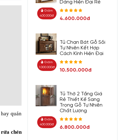
Dáng Hiện Đại Rẻ
Giảm
400.000đ
4.600.000đ
Tủ Chạn Bát Gỗ Sồi
Tự Nhiên Kết Hợp
Cách Kính Hiện Đại
Giảm
1.000.000đ
10.500.000đ
Tủ Thờ 2 Tầng Giá
Rẻ Thiết Kế Sang
Trọng Gỗ Tự Nhiên
Chất Lượng
h hay quán
Giảm
400.000đ
6.800.000đ
 rửa chén