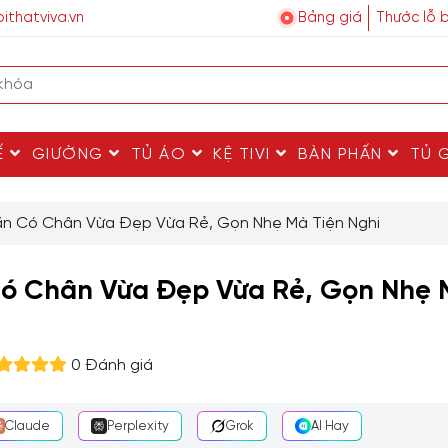
ithatviva.vn
Bảng giá
Thước lỗ 
Ế
GIƯỜNG
TỦ ÁO
KỆ TIVI
BÀN PHẤN
TỦ 
ăn Có Chân Vừa Đẹp Vừa Rẻ, Gọn Nhẹ Mà Tiện Nghi
Có Chân Vừa Đẹp Vừa Rẻ, Gọn Nhẹ
0 Đánh giá
Claude
Perplexity
Grok
AI Hay