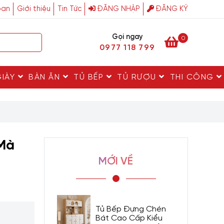
ban
Giới thiệu
Tin Tức
ĐĂNG NHẬP
ĐĂNG KÝ
Gọi ngay
0
0977 118 799
GIÀY
BÀN ĂN
TỦ BẾP
TỦ RƯỢU
THI CÔNG
 Mà
MỚI VỀ
Tủ Bếp Đựng Chén
Bát Cao Cấp Kiểu