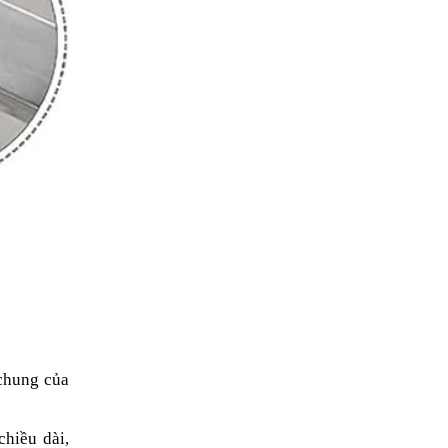
chung của
hiều dài,