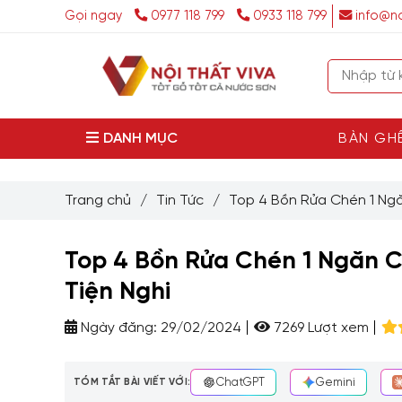
Gọi ngay
0977 118 799
0933 118 799
info@no
DANH MỤC
BÀN GH
Trang chủ
/
Tin Tức
/
Top 4 Bồn Rửa Chén 1 Ng
Top 4 Bồn Rửa Chén 1 Ngăn 
Tiện Nghi
Ngày đăng:
29/02/2024
7269 Lượt xem
TÓM TẮT BÀI VIẾT VỚI:
ChatGPT
Gemini