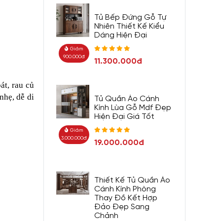
Tủ Bếp Đứng Gỗ Tự
Nhiên Thiết Kế Kiểu
Dáng Hiện Đại
Giảm
900.000đ
11.300.000đ
át, rau củ
nhẹ, dễ di
Tủ Quần Áo Cánh
Kính Lùa Gỗ Mdf Đẹp
Hiện Đại Giá Tốt
Giảm
3.000.000đ
19.000.000đ
Thiết Kế Tủ Quần Áo
Cánh Kính Phòng
Thay Đồ Kết Hợp
Đảo Đẹp Sang
Chảnh