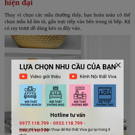
hiện đại
Thay vì chọn các mẫu thường thấy, bạn hoàn toàn có thể
chọn mẫu kệ âm tủ, gắn trực tiếp vào bên trong tủ bếp. Kệ
có ray trượt dễ dàng kéo ra đẩy vào.