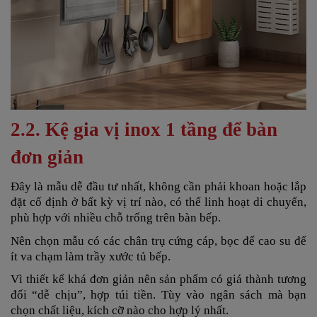
2.2. Kệ gia vị inox 1 tầng để bàn
đơn giản
Đây là mẫu dễ đầu tư nhất, không cần phải khoan hoặc lắp
đặt cố định ở bất kỳ vị trí nào, có thể linh hoạt di chuyển,
phù hợp với nhiều chỗ trống trên bàn bếp.
Nên chọn mẫu có các chân trụ cứng cáp, bọc đế cao su để
ít va chạm làm trầy xước tủ bếp.
Vì thiết kế khá đơn giản nên sản phẩm có giá thành tương
đối “dễ chịu”, hợp túi tiền. Tùy vào ngân sách mà bạn
chọn chất liệu, kích cỡ nào cho hợp lý nhất.