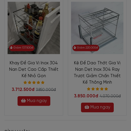
Giảm 137.500đ
Giảm 220.000đ
Khay Để Gia Vị Inox 304
Kệ Để Dao Thớt Gia Vị
Nan Dẹt Cao Cấp Thiết
Nan Dẹt Inox 304 Ray
Kế Nhỏ Gọn
Trượt Giảm Chấn Thiết
Kế Thông Minh
3.712.500đ
3.850.000đ
3.850.000đ
4.070.000đ
Mua ngay
Mua ngay