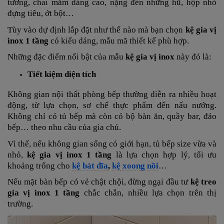
tương, chai mắm dáng cao, nặng đến những hũ, hộp nhỏ
đựng tiêu, ớt bột…
Tùy vào dự định lắp đặt như thế nào mà bạn chọn
kệ gia vị
inox 1 tầng
có kiểu dáng, mẫu mã thiết kế phù hợp.
Những đặc điểm nổi bật của mẫu
kệ gia vị inox
này đó là:
Tiết kiệm diện tích
Không gian nội thất phòng bếp thường diễn ra nhiều hoạt
động, từ lựa chọn, sơ chế thực phẩm đến nấu nướng.
Không chỉ có tủ bếp mà còn có bộ bàn ăn, quầy bar, đảo
bếp… theo nhu cầu của gia chủ.
Vì thế, nếu không gian sống có giới hạn, tủ bếp size vừa và
nhỏ,
kệ gia vị inox 1 tầng
là lựa chọn hợp lý, tối ưu
khoảng trống cho
kệ bát đĩa
,
kệ xoong nồi
…
Nếu mặt bàn bếp có vẻ chật chội, đừng ngại đầu tư
kệ treo
gia vị inox 1 tầng
chắc chắn, nhiều lựa chọn trên thị
trường.