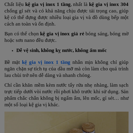
Chất liệu
kệ gia vị inox 1 tầng
, nhất là
kệ gia vị inox 304
chống gỉ sét và có khả năng chịu được tải trọng cao, giúp
kệ có thể đựng được nhiều loại gia vị và đồ dùng bếp một
cách an toàn và ổn định.
Bạn có thể chọn
kệ gia vị inox giá rẻ
bóng sáng, bóng mờ
hoặc sơn nano đều được.
Dễ vệ sinh, không kỵ nước, không ẩm mốc
Bề mặt
kệ gia vị inox 1 tầng
nhẵn mịn không chỉ giúp
ngăn chặn sự tích tụ của dầu mỡ mà còn làm cho quá trình
lau chùi trở nên dễ dàng và nhanh chóng.
Chỉ cần khăn mềm kèm nước tẩy rửa nhẹ nhàng, làm sạch
trực tiếp dưới vòi nước rồi phơi khô trước khi sử dụng. Sản
phẩm chắc chắn không bị ngấm ẩm, lên mốc, gỉ sét… như
một số loại kệ gia vị khác.