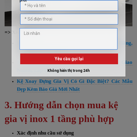
=> Xem thêm:
10+ Kệ Đựng Gia Vị Dao Thớt Giá Rẻ Chính Hãng,
Đa Năng, Giao Nhanh
30+ Mẫu Kệ Treo Gia Vị Nhà Bếp Giá Rẻ, Giao
Nhanh, Lắp Đặt Tận Nơi
Kệ Xoay Đựng Gia Vị Có Gì Đặc Biệt? Các Mẫu
Đẹp Kèm Báo Giá Mới Nhất
3. Hướng dẫn chọn mua kệ
gia vị inox 1 tầng phù hợp
Xác định nhu cầu sử dụng