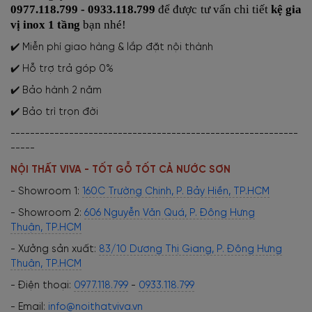
0977.118.799 - 0933.118.799
để được tư vấn chi tiết
kệ gia
vị inox 1 tầng
bạn nhé!
✔️ Miễn phí giao hàng & lắp đặt nội thành
✔️ Hỗ trợ trả góp 0%
✔️ Bảo hành 2 năm
✔️ Bảo trì trọn đời
-----------------------------------------------------------
-----
NỘI THẤT VIVA - TỐT GỖ TỐT CẢ NƯỚC SƠN
- Showroom 1:
160C Trường Chinh, P. Bảy Hiền, TP.HCM
- Showroom 2:
606 Nguyễn Văn Quá, P. Đông Hưng
Thuận, TP.HCM
- Xưởng sản xuất:
83/10 Dương Thị Giang, P. Đông Hưng
Thuận, TP.HCM
- Điện thoại:
0977.118.799
-
0933.118.799
- Email:
info@noithatviva.vn