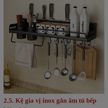
2.5. Kệ gia vị inox gắn âm tủ bếp