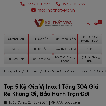
0977 118 799
0933 118 799
info@noithatviva.vn
0
Bàn Ghế Gỗ
Giường Ngủ
Tủ Quần Áo
Bàn Trang Điểm
Phòng Khách
Kệ Tivi
Bộ Bàn Ăn
Bàn Thờ, Tủ Thờ
Tủ Bếp
Nội Thất Phòng
Nội Thất Phòng
Tủ Giày Dép
Bàn Làm Việc
Khách
Ngủ
Trang chủ
/
Tin Tức
/
Top 5 Kệ Gia Vị Inox 1 Tầng 304 Giá 
Top 5 Kệ Gia Vị Inox 1 Tầng 304 Giá
Rẻ Không Gỉ, Bảo Hành Trọn Đời
Ngày đăng:
26/03/2024
3737 Lượt xem