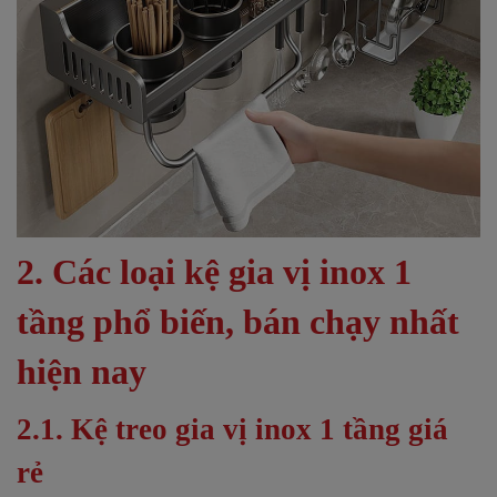
2. Các loại kệ gia vị inox 1
tầng phổ biến, bán chạy nhất
hiện nay
2.1. Kệ treo gia vị inox 1 tầng giá
rẻ