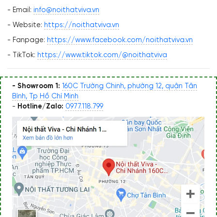
- Email:
info@noithatviva.vn
- Website:
https://noithatviva.vn
- Fanpage:
https://www.facebook.com/noithatviva.vn
- TikTok:
https://www.tiktok.com/@noithatviva
- Showroom 1:
160C Trường Chinh, phường 12, quận Tân
Bình, Tp Hồ Chí Minh
-
Hotline/Zalo:
0977.118.799