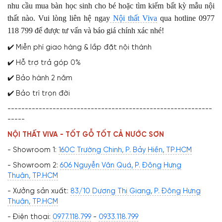
nhu cầu mua bàn học sinh cho bé hoặc tìm kiếm bất kỳ mẫu nội
thất nào. Vui lòng liên hệ ngay
Nội thất Viva
qua hotline 0977
118 799 để được tư vấn và báo giá chính xác nhé!
✔️ Miễn phí giao hàng & lắp đặt nội thành
✔️ Hỗ trợ trả góp 0%
✔️ Bảo hành 2 năm
✔️ Bảo trì trọn đời
-----------------------------------------------------------
-----
NỘI THẤT VIVA - TỐT GỖ TỐT CẢ NƯỚC SƠN
- Showroom 1:
160C Trường Chinh, P. Bảy Hiền, TP.HCM
- Showroom 2:
606 Nguyễn Văn Quá, P. Đông Hưng
Thuận, TP.HCM
- Xưởng sản xuất:
83/10 Dương Thị Giang, P. Đông Hưng
Thuận, TP.HCM
- Điện thoại:
0977.118.799
-
0933.118.799