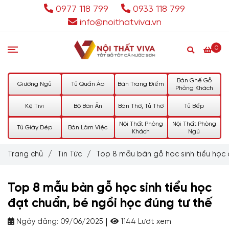
0977 118 799
0933 118 799
info@noithatviva.vn
0
Bàn Ghế Gỗ
Giường Ngủ
Tủ Quần Áo
Bàn Trang Điểm
Phòng Khách
Kệ Tivi
Bộ Bàn Ăn
Bàn Thờ, Tủ Thờ
Tủ Bếp
Nội Thất Phòng
Nội Thất Phòng
Tủ Giày Dép
Bàn Làm Việc
Khách
Ngủ
Trang chủ
/
Tin Tức
/
Top 8 mẫu bàn gỗ học sinh tiểu học 
Top 8 mẫu bàn gỗ học sinh tiểu học
đạt chuẩn, bé ngồi học đúng tư thế
Ngày đăng:
09/06/2025
1144 Lượt xem