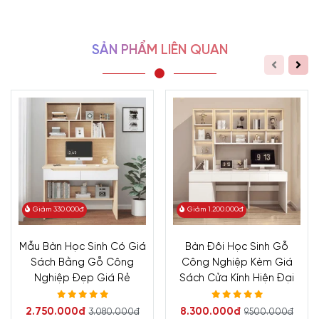
SẢN PHẨM LIÊN QUAN
Giảm 330.000đ
Giảm 1.200.000đ
Mẫu Bàn Học Sinh Có Giá
Bàn Đôi Học Sinh Gỗ
Sách Bằng Gỗ Công
Công Nghiệp Kèm Giá
Nghiệp Đẹp Giá Rẻ
Sách Cửa Kính Hiện Đại
2.750.000đ
8.300.000đ
3.080.000đ
9.500.000đ