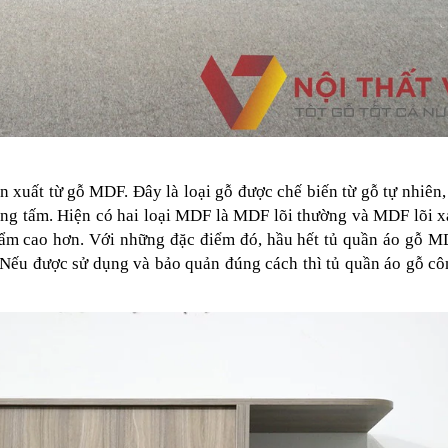
ản xuất từ gỗ MDF. Đây là loại gỗ được chế biến từ gỗ tự nhiê
dạng tấm. Hiện có hai loại MDF là MDF lõi thường và MDF lõi
u ẩm cao hơn. Với những đặc điểm đó, hầu hết tủ quần áo gỗ 
 Nếu được sử dụng và bảo quản đúng cách thì tủ quần áo gỗ c