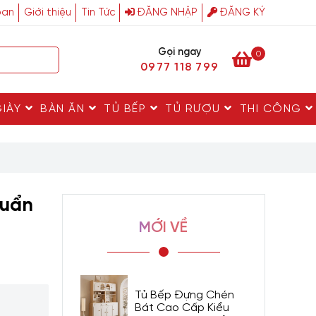
ban
Giới thiệu
Tin Tức
ĐĂNG NHẬP
ĐĂNG KÝ
Gọi ngay
0
0977 118 799
GIÀY
BÀN ĂN
TỦ BẾP
TỦ RƯỢU
THI CÔNG
huẩn
MỚI VỀ
Tủ Bếp Đựng Chén
Bát Cao Cấp Kiểu