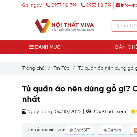
Gọi ngay
0977 118 799
0933 118 799
info@no
DANH MỤC
BÀN GH
Trang chủ
/
Tin Tức
/
Tủ quần áo nên dùng gỗ g
Tủ quần áo nên dùng gỗ gì? 
nhất
Ngày đăng:
04/10/2022
3049 Lượt xem
TÓM TẮT BÀI VIẾT VỚI:
ChatGPT
Gemini