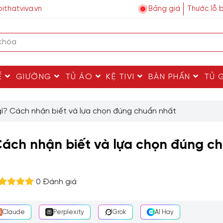
ithatviva.vn
Bảng giá
Thước lỗ 
Ế
GIƯỜNG
TỦ ÁO
KỆ TIVI
BÀN PHẤN
TỦ 
ì? Cách nhận biết và lựa chọn đúng chuẩn nhất
Cách nhận biết và lựa chọn đúng c
0 Đánh giá
Claude
Perplexity
Grok
AI Hay