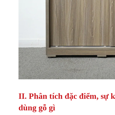
II. Phân tích đặc điểm, sự 
dùng gỗ gì