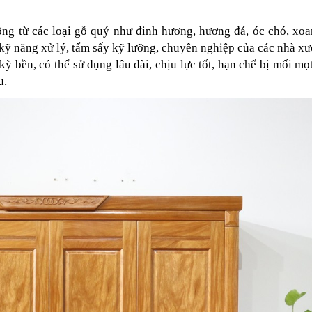
công từ các loại gỗ quý như đinh hương, hương đá, óc chó, xoa
ỹ năng xử lý, tẩm sấy kỹ lưỡng, chuyên nghiệp của các nhà x
ỳ bền, có thể sử dụng lâu dài, chịu lực tốt, hạn chế bị mối mọ
u.