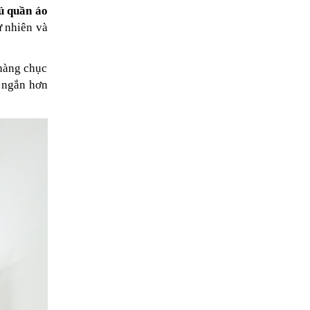
ủ quần áo
ự nhiên và
 hàng chục
ọ ngắn hơn