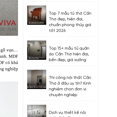
Top 7 mẫu tủ thờ Cần
Thơ đẹp, hiện đại,
chuẩn phong thủy giá
tốt 2026
Top 15+ mẫu tủ quần
n, gỗ vụn…
áo Cần Thơ hiện đại,
 xanh. MDF
bền đẹp, giá xưởng
MDF có khả
ông nghiệp
Thi công nội thất Cần
Thơ ở đâu uy tín? Kinh
nghiệm chọn đơn vị
chuyên nghiệp
Dịch vụ thiết kế nội