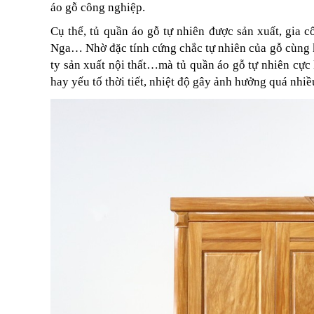
áo gỗ công nghiệp.
Cụ thể, tủ quần áo gỗ tự nhiên được sản xuất, gia 
Nga… Nhờ đặc tính cứng chắc tự nhiên của gỗ cùng k
ty sản xuất nội thất…mà tủ quần áo gỗ tự nhiên cực k
hay yếu tố thời tiết, nhiệt độ gây ảnh hưởng quá nhiề