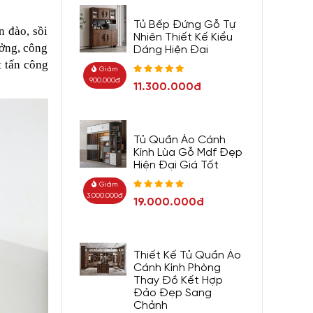
Tủ Bếp Đứng Gỗ Tự
n đào, sồi
Nhiên Thiết Kế Kiểu
ưởng, công
Dáng Hiện Đại
t tấn công
Giảm
900.000đ
11.300.000đ
Tủ Quần Áo Cánh
Kính Lùa Gỗ Mdf Đẹp
Hiện Đại Giá Tốt
Giảm
3.000.000đ
19.000.000đ
Thiết Kế Tủ Quần Áo
Cánh Kính Phòng
Thay Đồ Kết Hợp
Đảo Đẹp Sang
Chảnh