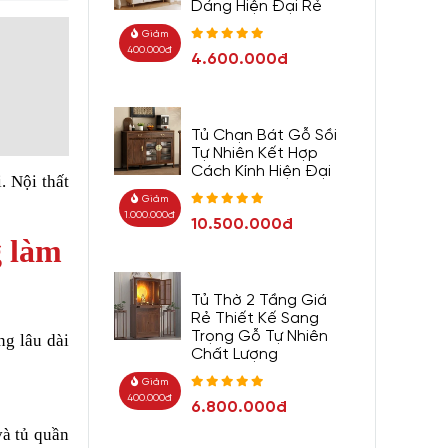
Dáng Hiện Đại Rẻ
Giảm
400.000đ
4.600.000đ
Tủ Chạn Bát Gỗ Sồi
Tự Nhiên Kết Hợp
Cách Kính Hiện Đại
. Nội thất
Giảm
1.000.000đ
10.500.000đ
g làm
Tủ Thờ 2 Tầng Giá
Rẻ Thiết Kế Sang
Trọng Gỗ Tự Nhiên
ng lâu dài
Chất Lượng
Giảm
400.000đ
6.800.000đ
à tủ quần