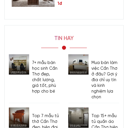
1đ
TIN HAY
7+ mẫu bàn
Mua bàn làm
học sinh Cần
việc Cần Thơ
Thơ đẹp,
ở đâu? Gợi ý
chất lượng,
địa chỉ uy tín
giá tốt, phù
và kinh
hợp cho bé
nghiệm lựa
chọn
Top 7 mẫu tủ
Top 15+ mẫu
thờ Cần Thơ
tủ quần áo
đẹp, hiện đại,
Cần Thơ hiện