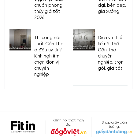
chuẩn phong
đại, bền đẹp,
thủy giá tốt
giá xưởng
2026
Thi công nội
Dịch vụ thiết
thất Cần Thơ
kế nội thất
ở đâu uy tín?
Cần Thơ
Kinh nghiệm
chuyên
chọn đơn vị
nghiệp, trọn
chuyên
gói, giá tốt
nghiệp
Kênh nội thất may
Shop giấy dán
đo:
tường: