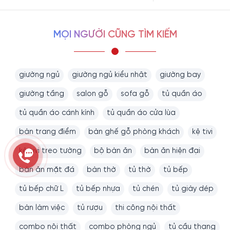
MỌI NGƯỜI CŨNG TÌM KIẾM
giường ngủ
giường ngủ kiểu nhật
giường bay
giường tầng
salon gỗ
sofa gỗ
tủ quần áo
tủ quần áo cánh kính
tủ quần áo cửa lùa
bàn trang điểm
bàn ghế gỗ phòng khách
kệ tivi
kệ tivi treo tường
bộ bàn ăn
bàn ăn hiện đại
bàn ăn mặt đá
bàn thờ
tủ thờ
tủ bếp
tủ bếp chữ L
tủ bếp nhựa
tủ chén
tủ giày dép
bàn làm việc
tủ rượu
thi công nội thất
combo nội thất
combo phòng ngủ
tủ cầu thang