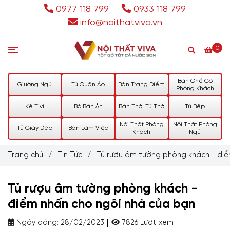
0977 118 799
0933 118 799
info@noithatviva.vn
0
Bàn Ghế Gỗ
Giường Ngủ
Tủ Quần Áo
Bàn Trang Điểm
Phòng Khách
Kệ Tivi
Bộ Bàn Ăn
Bàn Thờ, Tủ Thờ
Tủ Bếp
Nội Thất Phòng
Nội Thất Phòng
Tủ Giày Dép
Bàn Làm Việc
Khách
Ngủ
Trang chủ
/
Tin Tức
/
Tủ rượu âm tường phòng khách - điể
Tủ rượu âm tường phòng khách -
điểm nhấn cho ngôi nhà của bạn
Ngày đăng:
28/02/2023
7826 Lượt xem