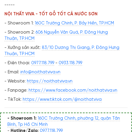
-----
NỘI THẤT VIVA - TỐT GỖ TỐT CẢ NƯỚC SƠN
- Showroom 1:
160C Trường Chinh, P. Bảy Hiền, TP.HCM
- Showroom 2:
606 Nguyễn Văn Quá, P. Đông Hưng
Thuận, TP.HCM
- Xưởng sản xuất:
83/10 Dương Thị Giang, P. Đông Hưng
Thuận, TP.HCM
- Điện thoại:
0977.118.799
-
0933.118.799
- Email:
info@noithatviva.vn
- Website:
https://noithatviva.vn
- Fanpage:
https://www.facebook.com/noithatviva.vn
- TikTok:
https://www.tiktok.com/@noithatviva
- Showroom 1:
160C Trường Chinh, phường 12, quận Tân
Bình, Tp Hồ Chí Minh
-
Hotline/Zalo:
0977.118.799