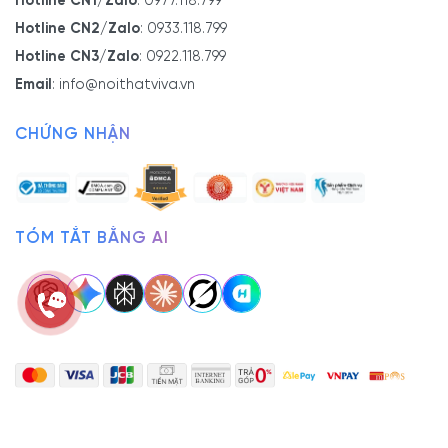
Hotline CN1/Zalo
:
0977.118.799
Hotline CN2/Zalo
:
0933.118.799
Hotline CN3/Zalo
:
0922.118.799
Email
:
info@noithatviva.vn
CHỨNG NHẬN
TÓM TẮT BẰNG AI