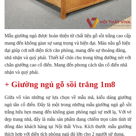
Mẫu giường ngủ được hoàn thiện từ chất liệu gỗ sồi trắng cao cấp
mang đến không gian sự sang trọng và hiện đại.
Màu nâu gỗ hiện
đại giúp cơi nới diện tích căn phòng, mang đến sự thoáng đãng,
nhã nhặn và quý phái. Thiết kế chỉn chu trong từng đường nét với
chân giường cao cổ điển. Mang đến phong cách tân cổ điển nhã
nhặn và quý phái.
+ Giường ngủ gỗ sồi trắng 1m8
Giữa vô vàn những sự lựa chọn về mẫu mã, kiểu dáng giường
ngủ tân cổ điển. Đây là một trong những mẫu giường ngủ gỗ sồi
trắng hứa hẹn mang đến không gian phòng ngủ sự mới lạ, Với vẻ
đẹp trang nhã, đây là mẫu sản phẩm đang chiếm trọn cảm tình từ
đông đảo khách hàng tại Nội thất Viva.
Kích thước mẫu giường
thích hợp với diện tích phòng ngủ đủ lớn cho 2 người sử dụng.