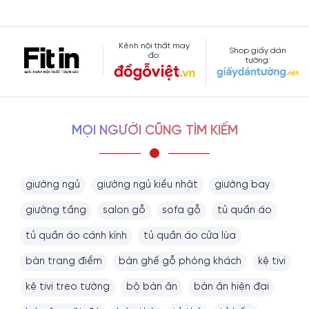
Kênh nội thất may
Shop giấy dán
đo:
tường:
MỌI NGƯỜI CŨNG TÌM KIẾM
giường ngủ
giường ngủ kiểu nhật
giường bay
giường tầng
salon gỗ
sofa gỗ
tủ quần áo
tủ quần áo cánh kính
tủ quần áo cửa lùa
bàn trang điểm
bàn ghế gỗ phòng khách
kệ tivi
kệ tivi treo tường
bộ bàn ăn
bàn ăn hiện đại