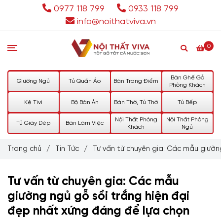
0977 118 799
0933 118 799
info@noithatviva.vn
0
Bàn Ghế Gỗ
Giường Ngủ
Tủ Quần Áo
Bàn Trang Điểm
Phòng Khách
Kệ Tivi
Bộ Bàn Ăn
Bàn Thờ, Tủ Thờ
Tủ Bếp
Nội Thất Phòng
Nội Thất Phòng
Tủ Giày Dép
Bàn Làm Việc
Khách
Ngủ
Trang chủ
/
Tin Tức
/
Tư vấn từ chuyên gia: Các mẫu giườn
Tư vấn từ chuyên gia: Các mẫu
giường ngủ gỗ sồi trắng hiện đại
đẹp nhất xứng đáng để lựa chọn