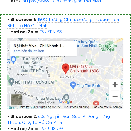
- TikTok:
https://www.tiktok.com/@noithatviva
- Showroom 1:
160C Trường Chinh, phường 12, quận Tân
Bình, Tp Hồ Chí Minh
-
Hotline/Zalo:
0977.118.799
- Showroom 2:
606 Nguyễn Văn Quá, P. Đông Hưng
Thuận, Q.12, Tp Hồ Chí Minh
- Hotline/Zalo:
0933.118.799