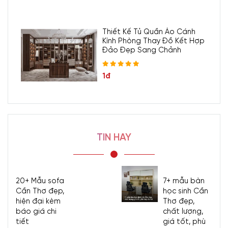
Thiết Kế Tủ Quần Áo Cánh
Kính Phòng Thay Đồ Kết Hợp
Đảo Đẹp Sang Chảnh
1đ
TIN HAY
20+ Mẫu sofa
7+ mẫu bàn
Cần Thơ đẹp,
học sinh Cần
hiện đại kèm
Thơ đẹp,
báo giá chi
chất lượng,
tiết
giá tốt, phù