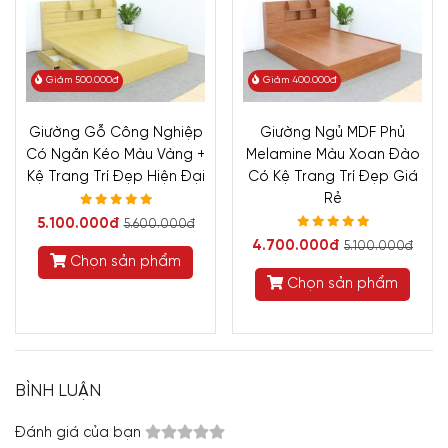
Giảm 500.000đ
Giảm 400.000đ
Giường Gỗ Công Nghiệp
Giường Ngủ MDF Phủ
Có Ngăn Kéo Màu Vàng +
Melamine Màu Xoan Đào
Kệ Trang Trí Đẹp Hiện Đại
Có Kệ Trang Trí Đẹp Giá
Rẻ
5.100.000đ
5.600.000đ
4.700.000đ
5.100.000đ
Chọn sản phẩm
Chọn sản phẩm
BÌNH LUẬN
Đánh giá của bạn