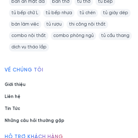
bàn ăn mặt đá
bàn thờ
tủ thờ
tủ bếp
tủ bếp chữ L
tủ bếp nhựa
tủ chén
tủ giày dép
bàn làm việc
tủ rượu
thi công nội thất
combo nội thất
combo phòng ngủ
tủ cầu thang
dịch vụ tháo lắp
VỀ CHÚNG TÔI
Giới thiệu
Liên hệ
Tin Tức
Những câu hỏi thường gặp
HỖ TRỢ KHÁCH HÀNG