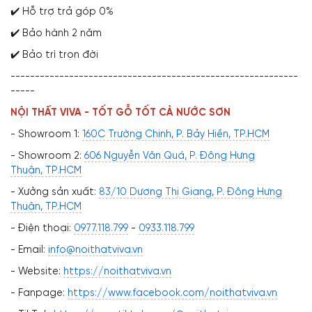
✔️ Hỗ trợ trả góp 0%
✔️ Bảo hành 2 năm
✔️ Bảo trì trọn đời
-----------------------------------------------------------
-----
NỘI THẤT VIVA - TỐT GỖ TỐT CẢ NƯỚC SƠN
- Showroom 1:
160C Trường Chinh, P. Bảy Hiền, TP.HCM
- Showroom 2:
606 Nguyễn Văn Quá, P. Đông Hưng
Thuận, TP.HCM
- Xưởng sản xuất:
83/10 Dương Thị Giang, P. Đông Hưng
Thuận, TP.HCM
- Điện thoại:
0977.118.799
-
0933.118.799
- Email:
info@noithatviva.vn
- Website:
https://noithatviva.vn
- Fanpage:
https://www.facebook.com/noithatviva.vn