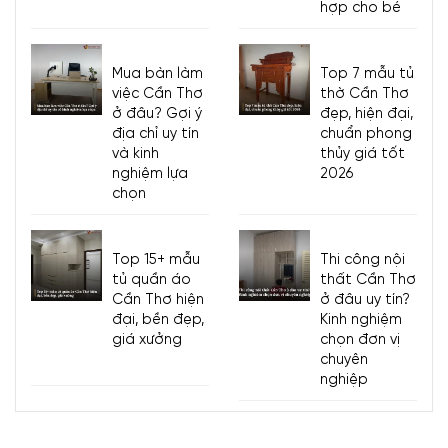
hợp cho bé
Mua bàn làm
Top 7 mẫu tủ
việc Cần Thơ
thờ Cần Thơ
ở đâu? Gợi ý
đẹp, hiện đại,
địa chỉ uy tín
chuẩn phong
và kinh
thủy giá tốt
nghiệm lựa
2026
chọn
Top 15+ mẫu
Thi công nội
tủ quần áo
thất Cần Thơ
Cần Thơ hiện
ở đâu uy tín?
đại, bền đẹp,
Kinh nghiệm
giá xưởng
chọn đơn vị
chuyên
nghiệp