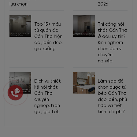
lựa chọn
2026
Top 15+ mẫu
Thi công nội
tủ quần áo
thất Cần Thơ
Cần Thơ hiện
ở đâu uy tín?
đại, bền đẹp,
Kinh nghiệm
giá xưởng
chọn đơn vị
chuyên
nghiệp
Dịch vụ thiết
Làm sao để
kế nội thất
chọn được tủ
Cần Thơ
bếp Cần Thơ
chuyên
đẹp, bền, phù
nghiệp, trọn
hợp và tiết
gói, giá tốt
kiệm chi phí?