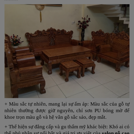
+ Màu sắc tự nhiên, mang lại sự ấm áp: Màu sắc của gỗ tự
nhiên thường được giữ nguyên, chỉ sơn PU bóng mờ để
khoe trọn màu gỗ và hệ vân gỗ sắc sảo, đẹp mắt.
+ Thể hiện sự đẳng cấp và gu thẩm mỹ khác biệt: Khó ai có
thể phủ nhận sự nổi bật và giá trị ưu việt của
salon gỗ cao