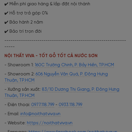
✔️ Miễn phí giao hàng & lắp đặt nội thành
✔️ Hỗ trợ trả góp 0%
✔️ Bảo hành 2 năm
✔️ Bảo trì trọn đời
-----------------------------------------------------------
-----
NỘI THẤT VIVA - TỐT GỖ TỐT CẢ NƯỚC SƠN
- Showroom 1:
160C Trường Chinh, P. Bảy Hiền, TP.HCM
- Showroom 2:
606 Nguyễn Văn Quá, P. Đông Hưng
Thuận, TP.HCM
- Xưởng sản xuất:
83/10 Dương Thị Giang, P. Đông Hưng
Thuận, TP.HCM
- Điện thoại:
0977.118.799
-
0933.118.799
- Email:
info@noithatviva.vn
- Website:
https://noithatviva.vn