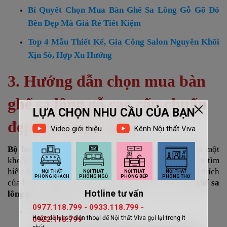
Bí Quyết Chọn Mua Bàn Ghế Sa Lông Gỗ Gõ Đỏ
Bền Đẹp Mà Giá Rẻ Tiết Kiệm
Top 4 Mẫu Thiết Kế, Gia Công Salon Nguyên Khối
Xịn Sò, Hợp Xu Hướng
3. Hướng dẫn chọn mua bàn
ghế sa lông gỗ cao cấp chuẩn
đẹp, phù hợp nhất
Bộ bàn ghế sa lông gỗ
chất lượng
cao được xem là một
khoản đầu tư lớn, vì thế, tốt nhất nên dành thời gian tìm
hiểu để tìm được bộ salon phù hợp với nhu cầu và sở thích
của bạn. Dưới đây là một số kinh nghiệm mua
bàn ghế sa
lông gỗ cao cấp
ai cũng nên “bỏ túi”:
Tìm hiểu về chất liệu gỗ