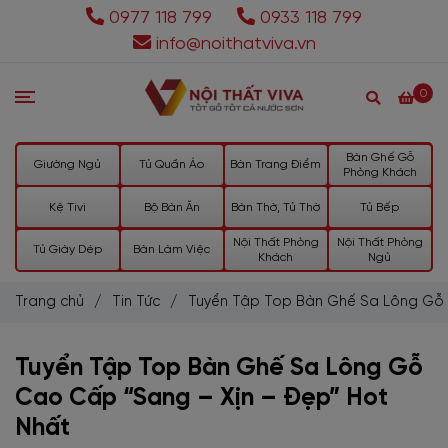
0977 118 799
0933 118 799
info@noithatviva.vn
0
Bàn Ghế Gỗ
Giường Ngủ
Tủ Quần Áo
Bàn Trang Điểm
Phòng Khách
Kệ Tivi
Bộ Bàn Ăn
Bàn Thờ, Tủ Thờ
Tủ Bếp
Nội Thất Phòng
Nội Thất Phòng
Tủ Giày Dép
Bàn Làm Việc
Khách
Ngủ
Trang chủ
/
Tin Tức
/
Tuyển Tập Top Bàn Ghế Sa Lông Gỗ 
Tuyển Tập Top Bàn Ghế Sa Lông Gỗ
Cao Cấp “Sang – Xịn – Đẹp” Hot
Nhất