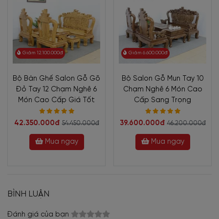
Giảm 12.100.000đ
Giảm 6.600.000đ
Bộ Bàn Ghế Salon Gỗ Gõ
Bộ Salon Gỗ Mun Tay 10
Đỏ Tay 12 Chạm Nghê 6
Chạm Nghê 6 Món Cao
Món Cao Cấp Giá Tốt
Cấp Sang Trọng
42.350.000đ
39.600.000đ
54.450.000đ
46.200.000đ
Mua ngay
Mua ngay
BÌNH LUẬN
Đánh giá của bạn