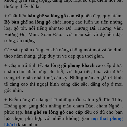
không gian sang trọng, đẳng cấp. Một số đặc điểm nổi bật
thường thấy đó là:
+ Chất liệu
bàn ghế sa lông gỗ cao cấp
bền đẹp, quý hiếm:
Bộ bàn ghế sa lông gỗ
chất lượng cao luôn ưu tiên những
loại gỗ tốt, nổi tiếng như Gõ Đỏ, Hương Đá, Hương Vân,
Hương Đỏ, Mun, Xoan Đào... với màu sắc và độ bền đặc
trưng, ấn tượng.
Các sản phẩm cũng có khả năng chống mối mọt và ổn định
theo năm tháng, giúp duy trì vẻ đẹp qua thời gian.
+ Chạm trổ tinh tế:
Sa lông gỗ phòng khách
cao cấp được
chăm chút đến từng chi tiết, với họa tiết, hoa văn được
trang trí, nhấn nhá tỉ mỉ, cầu kỳ. Những mẫu có giá trị kinh
tế càng cao thì ngoại hình càng đặc sắc, đẳng cấp ở mọi
góc nhìn.
+ Kiểu dáng đa dạng: Từ những mẫu salon gỗ Tần Thủy
Hoàng gọn gàng đến những mẫu chạm Đào, chạm Nghê...
phức tạp,
bàn ghế sa lông gỗ cao cấp
đều có đủ cho bạn
lựa chọn, phù hợp với nhiều không gian
nội thất phòng
khách
khác nhau.