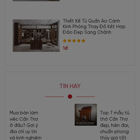
Thiết Kế Tủ Quần Áo Cánh
Kính Phòng Thay Đồ Kết Hợp
Đảo Đẹp Sang Chảnh
1đ
TIN HAY
Mua bàn làm
Top 7 mẫu tủ
việc Cần Thơ
thờ Cần Thơ
ở đâu? Gợi ý
đẹp, hiện đại,
địa chỉ uy tín
chuẩn phong
và kinh nghiệm
thủy giá tốt