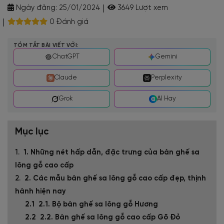
Ngày đăng:
25/01/2024
3649 Lượt xem
0 Đánh giá
TÓM TẮT BÀI VIẾT VỚI:
ChatGPT
Gemini
Claude
Perplexity
Grok
AI Hay
Mục lục
1. Những nét hấp dẫn, đặc trưng của bàn ghế sa
lông gỗ cao cấp
2. Các mẫu bàn ghế sa lông gỗ cao cấp đẹp, thịnh
hành hiện nay
2.1. Bộ bàn ghế sa lông gỗ Hương
2.2. Bàn ghế sa lông gỗ cao cấp Gõ Đỏ