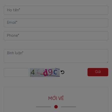
Gửi
MỚI VỀ