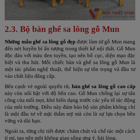
2.3. Bộ bàn ghế sa lông gỗ Mun
Những mẫu ghế sa lông gỗ đẹp
được làm từ gỗ Mun mang
đến nét huyền bí ấn tượng trong thiết kế nội thất. Gỗ Mun
độc đáo với màu đen tuyền, tạo nên bố cục, diện mạo đặc
biệt và thu hút. Mỗi chiếc bàn và ghế sa lông gỗ Mun là
một tác phẩm nghệ thuật, thể hiện sự tôn trọng và đầu tư
vào chất liệu đẳng cấp.
Bên cạnh vẻ ngoài quyến rũ,
bàn ghế sa lông gỗ cao cấp
này
còn nổi bật với độ bền cao. Gỗ Mun chống lại sự tấn
công của mối mọt, khó biến dạng trước các yếu tố tác động
của môi trường. Điều này đảm bảo bộ sản phẩm không chỉ
là một đầu tư về mặt thẩm mỹ mà còn là sự lựa chọn bền
vững và dài hạn.
Ngoài ra, từng chi tiết được chăm chút và chế tác một cách
tỉ mỉ, tạo nên một không gian sống ưng ý, hài lòng.