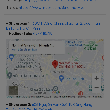
- Fanpage:
https://www.facebook.com/noithatviva.vn
- TikTok:
https://www.tiktok.com/@noithatviva
- Showroom 1:
160C Trường Chinh, phường 12, quận Tân
Bình, Tp Hồ Chí Minh
-
Hotline/Zalo:
0977.118.799
- Showroom 2:
606 Nguyễn Văn Quá, P. Đông Hưng
Thuận, Q.12, Tp Hồ Chí Minh