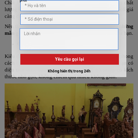
Chất liệu gỗ là yếu tố quan trọng, quyết định đến chất
lượng và độ bền của bộ salon. Gỗ càng quý hiếm thì có giá
càng cao, tương xứng với số tiền bạn đã bỏ ra.
Nên tham khảo về các loại gỗ tự nhiên để chọn lọc
những
mẫu ghế sa lông gỗ đẹp
phù hợp nhất với nhu cầu của bạn.
Chọn kiểu dáng phù hợp
Kiểu dáng
sa lông gỗ phòng khách
cần phù hợp với phong
cách thiết kế nội thất chung. Nếu phòng khách của bạn có
diện tích nhỏ, bạn nên lựa chọn những bộ salon có kích
thước nhỏ gọn, không chiếm quá nhiều không gian.