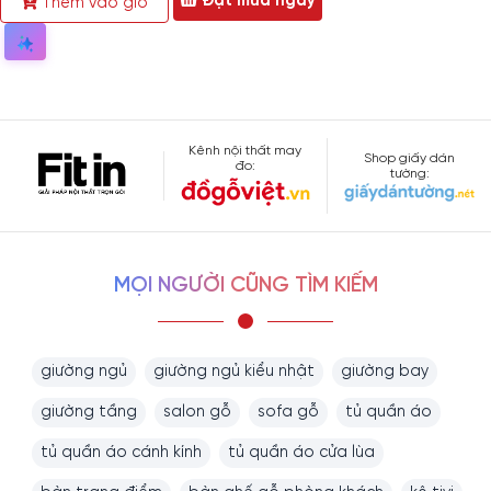
Đặt mua ngay
Thêm vào giỏ
Kênh nội thất may
Shop giấy dán
đo:
tường:
MỌI NGƯỜI CŨNG TÌM KIẾM
giường ngủ
giường ngủ kiểu nhật
giường bay
giường tầng
salon gỗ
sofa gỗ
tủ quần áo
tủ quần áo cánh kính
tủ quần áo cửa lùa