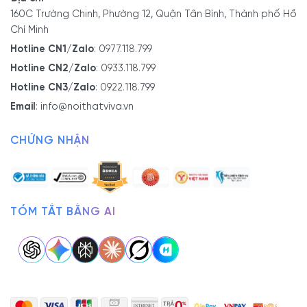
- Xưởng SX:
83/10 Dương Thị Giang, P. Đông Hưng
160C Trường Chinh, Phường 12, Quận Tân Bình, Thành phố Hồ
Thuận, Tp. Hồ Chí Minh
Chí Minh
- Hotline/Zalo:
0933.118.799
Hotline CN1/Zalo
:
0977.118.799
Hotline CN2/Zalo
:
0933.118.799
Hotline CN3/Zalo
:
0922.118.799
Email
:
info@noithatviva.vn
CHỨNG NHẬN
TÓM TẮT BẰNG AI