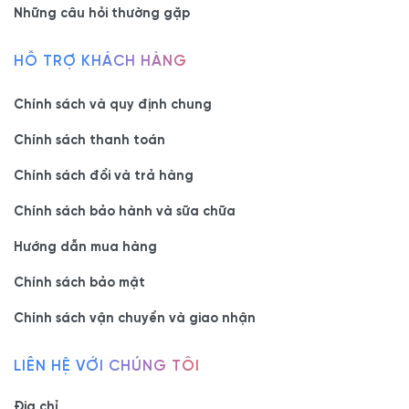
Những câu hỏi thường gặp
tránh làm phai màu sơn.
- Chính sách:
HỖ TRỢ KHÁCH HÀNG
Hỗ trợ ưu đãi sản phẩm nội thất ViVa
Hỗ trợ trả góp 0%
Chính sách và quy định chung
Tư vấn miễn phí
Bảo hành dài hạn 5 năm và hỗ trợ trọn đời
Chính sách thanh toán
Đặt hàng theo yêu cầu của quý khách
Chính sách đổi và trả hàng
Chính sách bảo hành và sữa chữa
- Showroom 1:
160C Trường Chinh, phường Bảy Hiền, Tp
Hồ Chí Minh
Hướng dẫn mua hàng
-
Hotline/Zalo:
0977.118.799
Chính sách bảo mật
- Showroom 2:
606 Nguyễn Văn Quá, P. Đông Hưng
Chính sách vận chuyển và giao nhận
Thuận, Tp Hồ Chí Minh
- Hotline/Zalo:
0933.118.799
LIÊN HỆ VỚI CHÚNG TÔI
Địa chỉ