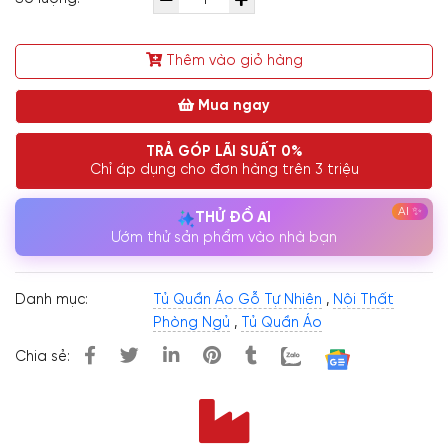
Thêm vào giỏ hàng
Mua ngay
TRẢ GÓP LÃI SUẤT 0%
Chỉ áp dụng cho đơn hàng trên 3 triệu
THỬ ĐỒ AI
Ướm thử sản phẩm vào nhà bạn
Danh mục:
Tủ Quần Áo Gỗ Tự Nhiên
,
Nội Thất
Phòng Ngủ
,
Tủ Quần Áo
Chia sẻ: