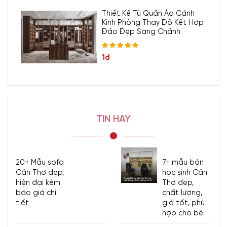
Thiết Kế Tủ Quần Áo Cánh
Kính Phòng Thay Đồ Kết Hợp
Đảo Đẹp Sang Chảnh
1đ
TIN HAY
20+ Mẫu sofa
7+ mẫu bàn
Cần Thơ đẹp,
học sinh Cần
hiện đại kèm
Thơ đẹp,
báo giá chi
chất lượng,
tiết
giá tốt, phù
hợp cho bé