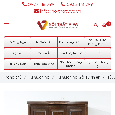
0977 118 799
0933 118 799
info@noithatviva.vn
0
Bàn Ghế Gỗ
Giường Ngủ
Tủ Quần Áo
Bàn Trang Điểm
Phòng Khách
Kệ Tivi
Bộ Bàn Ăn
Bàn Thờ, Tủ Thờ
Tủ Bếp
Nội Thất Phòng
Nội Thất Phòng
Tủ Giày Dép
Bàn Làm Việc
Khách
Ngủ
Trang chủ
/
Tủ Quần Áo
/
Tủ Quần Áo Gỗ Tự Nhiên
/
Tủ 