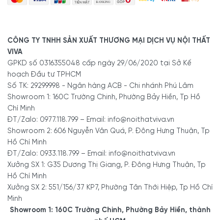
CÔNG TY TNHH SẢN XUẤT THƯƠNG MẠI DỊCH VỤ NỘI THẤT
VIVA
GPKD số 0316355048 cấp ngày 29/06/2020 tại Sở Kế
hoạch Đầu tư TPHCM
Số TK: 29299998 - Ngân hàng ACB - Chi nhánh Phú Lâm
Showroom 1: 160C Trường Chinh, Phường Bảy Hiền, Tp Hồ
Chí Minh
ĐT/Zalo: 0977.118.799 – Email: info@noithatviva.vn
Showroom 2: 606 Nguyễn Văn Quá, P. Đông Hưng Thuận, Tp
Hồ Chí Minh
ĐT/Zalo: 0933.118.799 – Email: info@noithatviva.vn
Xưởng SX 1: G35 Dương Thị Giang, P. Đông Hưng Thuận, Tp
Hồ Chí Minh
Xưởng SX 2: 551/156/37 KP7, Phường Tân Thới Hiệp, Tp Hồ Chí
Minh
Showroom 1: 160C Trường Chinh, Phường Bảy Hiền, thành