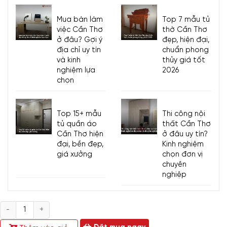
Mua bàn làm
Top 7 mẫu tủ
việc Cần Thơ
thờ Cần Thơ
ở đâu? Gợi ý
đẹp, hiện đại,
địa chỉ uy tín
chuẩn phong
và kinh
thủy giá tốt
nghiệm lựa
2026
chọn
Top 15+ mẫu
Thi công nội
tủ quần áo
thất Cần Thơ
Cần Thơ hiện
ở đâu uy tín?
đại, bền đẹp,
Kinh nghiệm
giá xưởng
chọn đơn vị
chuyên
nghiệp
Số
lượng