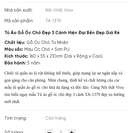
Nhà sản xuất:
Nội thất Viva
Mã sản phẩm:
TA-1379
Tủ Áo Gỗ Óc Chó Đẹp 3 Cánh Hiện Đại Bền Đẹp Giá Rẻ
Chất liệu:
Gỗ Óc Chó Tự Nhiên
Màu sắc:
Màu Óc Chó + Sơn PU
Kích thước:
160 x 55 x 210cm (Dài x Rộng x Cao)
Bảo hành:
5 năm
Chiếc tủ quần áo là vật không thể thiếu, giúp mang lại sự ngăn nắp và
gọn gàng cho căn phòng. Nhìn chung, thiết kế và chất lượng của các
mẫu tủ quần áo gỗ óc chó khá đa dạng và độc đáo. Cùng Nội thất Viva
tìm hiểu ngay mẫu Tủ áo gỗ óc chó đẹp 3 cánh TA-1379 đẹp xu hướng
mới nhất.
Tình trạng:
Còn hàng
Số lượng: