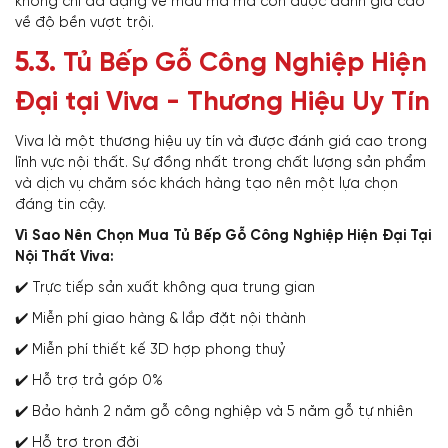
không chỉ đa dạng về mẫu mã mà còn được đánh giá cao
về độ bền vượt trội.
5.3.
Tủ Bếp Gỗ Công Nghiệp Hiện
Đại tại Viva - Thương Hiệu Uy Tín
Viva là một thương hiệu uy tín và được đánh giá cao trong
lĩnh vực nội thất. Sự đồng nhất trong chất lượng sản phẩm
và dịch vụ chăm sóc khách hàng tạo nên một lựa chọn
đáng tin cậy.
Vì Sao Nên Chọn Mua Tủ Bếp Gỗ Công Nghiệp Hiện Đại Tại
Nội Thất Viva:
✔️ Trực tiếp sản xuất không qua trung gian
✔️ Miễn phí giao hàng & lắp đặt nội thành
✔️ Miễn phí thiết kế 3D hợp phong thuỷ
✔️ Hỗ trợ trả góp 0%
✔️ Bảo hành 2 năm gỗ công nghiệp và 5 năm gỗ tự nhiên
✔️ Hỗ trợ trọn đời