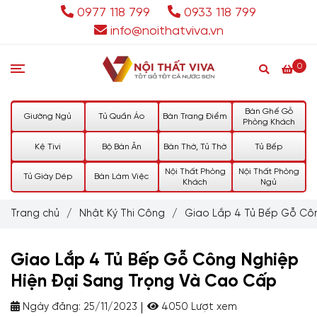
0977 118 799
0933 118 799
info@noithatviva.vn
0
Bàn Ghế Gỗ
Giường Ngủ
Tủ Quần Áo
Bàn Trang Điểm
Phòng Khách
Kệ Tivi
Bộ Bàn Ăn
Bàn Thờ, Tủ Thờ
Tủ Bếp
Nội Thất Phòng
Nội Thất Phòng
Tủ Giày Dép
Bàn Làm Việc
Khách
Ngủ
Trang chủ
/
Nhật Ký Thi Công
/
Giao Lắp 4 Tủ Bếp Gỗ Cô
Giao Lắp 4 Tủ Bếp Gỗ Công Nghiệp
Hiện Đại Sang Trọng Và Cao Cấp
Ngày đăng:
25/11/2023
4050 Lượt xem