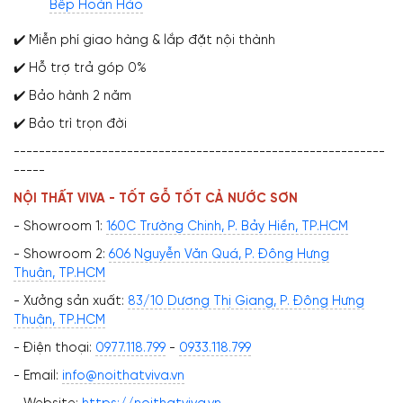
Bếp Hoàn Hảo
✔️ Miễn phí giao hàng & lắp đặt nội thành
✔️ Hỗ trợ trả góp 0%
✔️ Bảo hành 2 năm
✔️ Bảo trì trọn đời
-----------------------------------------------------------
-----
NỘI THẤT VIVA - TỐT GỖ TỐT CẢ NƯỚC SƠN
- Showroom 1:
160C Trường Chinh, P. Bảy Hiền, TP.HCM
- Showroom 2:
606 Nguyễn Văn Quá, P. Đông Hưng
Thuận, TP.HCM
- Xưởng sản xuất:
83/10 Dương Thị Giang, P. Đông Hưng
Thuận, TP.HCM
- Điện thoại:
0977.118.799
-
0933.118.799
- Email:
info@noithatviva.vn