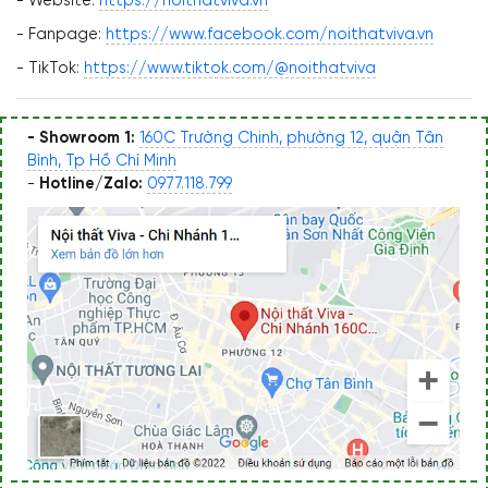
- Website:
https://noithatviva.vn
- Fanpage:
https://www.facebook.com/noithatviva.vn
- TikTok:
https://www.tiktok.com/@noithatviva
- Showroom 1:
160C Trường Chinh, phường 12, quận Tân
Bình, Tp Hồ Chí Minh
-
Hotline/Zalo:
0977.118.799