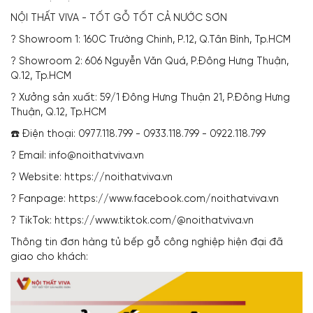
NỘI THẤT VIVA - TỐT GỖ TỐT CẢ NƯỚC SƠN
? Showroom 1: 160C Trường Chinh, P.12, Q.Tân Bình, Tp.HCM
? Showroom 2: 606 Nguyễn Văn Quá, P.Đông Hưng Thuận,
Q.12, Tp.HCM
? Xưởng sản xuất: 59/1 Đông Hưng Thuận 21, P.Đông Hưng
Thuận, Q.12, Tp.HCM
☎️ Điện thoại: 0977.118.799 - 0933.118.799 - 0922.118.799
? Email: info@noithatviva.vn
? Website: https://noithatviva.vn
? Fanpage: https://www.facebook.com/noithatviva.vn
? TikTok: https://www.tiktok.com/@noithatviva.vn
Thông tin đơn hàng tủ bếp gỗ công nghiệp hiện đại đã
giao cho khách: