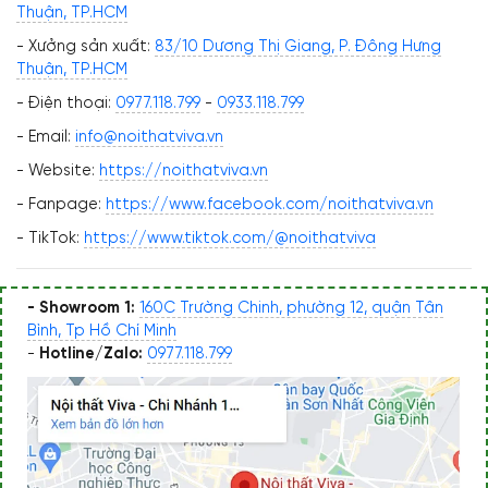
Thuận, TP.HCM
- Xưởng sản xuất:
83/10 Dương Thị Giang, P. Đông Hưng
Thuận, TP.HCM
- Điện thoại:
0977.118.799
-
0933.118.799
- Email:
info@noithatviva.vn
- Website:
https://noithatviva.vn
- Fanpage:
https://www.facebook.com/noithatviva.vn
- TikTok:
https://www.tiktok.com/@noithatviva
- Showroom 1:
160C Trường Chinh, phường 12, quận Tân
Bình, Tp Hồ Chí Minh
-
Hotline/Zalo:
0977.118.799