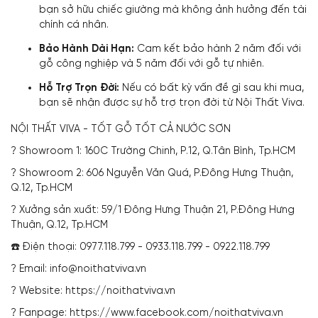
bạn sở hữu chiếc giường mà không ảnh hưởng đến tài
chính cá nhân.
Bảo Hành Dài Hạn:
Cam kết bảo hành 2 năm đối với
gỗ công nghiệp và 5 năm đối với gỗ tự nhiên.
Hỗ Trợ Trọn Đời:
Nếu có bất kỳ vấn đề gì sau khi mua,
bạn sẽ nhận được sự hỗ trợ trọn đời từ Nội Thất Viva.
NỘI THẤT VIVA - TỐT GỖ TỐT CẢ NƯỚC SƠN
? Showroom 1: 160C Trường Chinh, P.12, Q.Tân Bình, Tp.HCM
? Showroom 2: 606 Nguyễn Văn Quá, P.Đông Hưng Thuận,
Q.12, Tp.HCM
? Xưởng sản xuất: 59/1 Đông Hưng Thuận 21, P.Đông Hưng
Thuận, Q.12, Tp.HCM
☎️ Điện thoại: 0977.118.799 - 0933.118.799 - 0922.118.799
? Email: info@noithatviva.vn
? Website: https://noithatviva.vn
? Fanpage: https://www.facebook.com/noithatviva.vn