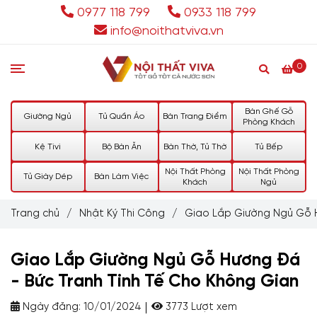
0977 118 799
0933 118 799
info@noithatviva.vn
0
Bàn Ghế Gỗ
Giường Ngủ
Tủ Quần Áo
Bàn Trang Điểm
Phòng Khách
Kệ Tivi
Bộ Bàn Ăn
Bàn Thờ, Tủ Thờ
Tủ Bếp
Nội Thất Phòng
Nội Thất Phòng
Tủ Giày Dép
Bàn Làm Việc
Khách
Ngủ
Trang chủ
/
Nhật Ký Thi Công
/
Giao Lắp Giường Ngủ Gỗ H
Giao Lắp Giường Ngủ Gỗ Hương Đá
- Bức Tranh Tinh Tế Cho Không Gian
Ngày đăng:
10/01/2024
3773 Lượt xem