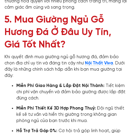
thường hòa quyện với nhiều phong cách trang trí, mang lại
cảm giác ấm cúng và sang trọng.
5. Mua Giường Ngủ Gỗ
Hương Đá Ở Đâu Uy Tín,
Giá Tốt Nhất?
Khi quyết định mua giường ngủ gỗ hương đá, đảm bảo
chọn địa chỉ uy tín và đáng tin cậy như
Nội Thất Viva
. Dưới
đây là những chính sách hấp dẫn khi bạn mua giường tại
đây:
Miễn Phí Giao Hàng & Lắp Đặt Nội Thành:
Tiết kiệm
chi phí vận chuyển và đảm bảo giường được lắp đặt
đúng cách.
Miễn Phí Thiết Kế 3D Hợp Phong Thuỷ:
Đội ngũ thiết
kế sẽ tư vấn và hiển thị giường trong không gian
phòng ngủ của bạn trước khi mua.
Hỗ Trợ Trả Góp 0%:
Cơ hội trả góp linh hoạt, giúp