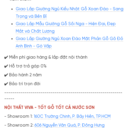
Giao Lắp Giường Ngủ Kiểu Nhật Gỗ Xoan Đào - Sang
Trọng và Bền Bỉ
Giao Lắp Mẫu Giường Gỗ Sồi Nga - Hiện Đại, Đẹp
Mắt và Chất Lượng
Giao Lắp Giường Ngủ Xoan Đào Mặt Phản Gỗ Gõ Đỏ
Anh Bình - Gò Vấp
✔️ Miễn phí giao hàng & lắp đặt nội thành
✔️ Hỗ trợ trả góp 0%
✔️ Bảo hành 2 năm
✔️ Bảo trì trọn đời
-----------------------------------------------------------
-----
NỘI THẤT VIVA - TỐT GỖ TỐT CẢ NƯỚC SƠN
- Showroom 1:
160C Trường Chinh, P. Bảy Hiền, TP.HCM
- Showroom 2:
606 Nguyễn Văn Quá, P. Đông Hưng