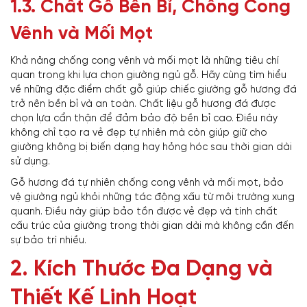
1.3. Chất Gỗ Bền Bỉ, Chống Cong
Vênh và Mối Mọt
Khả năng chống cong vênh và mối mọt là những tiêu chí
quan trọng khi lựa chọn giường ngủ gỗ. Hãy cùng tìm hiểu
về những đặc điểm chất gỗ giúp chiếc giường gỗ hương đá
trở nên bền bỉ và an toàn. Chất liệu gỗ hương đá được
chọn lựa cẩn thận để đảm bảo độ bền bỉ cao. Điều này
không chỉ tạo ra vẻ đẹp tự nhiên mà còn giúp giữ cho
giường không bị biến dạng hay hỏng hóc sau thời gian dài
sử dụng.
Gỗ hương đá tự nhiên chống cong vênh và mối mọt, bảo
vệ giường ngủ khỏi những tác động xấu từ môi trường xung
quanh. Điều này giúp bảo tồn được vẻ đẹp và tính chất
cấu trúc của giường trong thời gian dài mà không cần đến
sự bảo trì nhiều.
2. Kích Thước Đa Dạng và
Thiết Kế Linh Hoạt