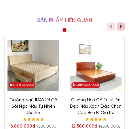
SẢN PHẨM LIÊN QUAN
Giảm 700.000đ
Giảm 2.000.000đ
Giường Ngủ 1M4X2M Gỗ
Giường Ngủ Gỗ Tự Nhiên
Sồi Nga Màu Tự Nhiên
Đẹp Màu Xoan Đào Chân
Giá Rẻ
Cao Bền Bỉ Giá Rẻ
6.800.000đ
12.500.000đ
7.500.000đ
14.500.000đ