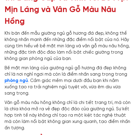
Mịn Láng và Vân Gỗ Màu Nâu
Hồng
Khi bàn đến mẫu giường ngủ gỗ hương đá đẹp, không thể
không nhấn mạnh đến những đặc điểm nổi bật của nó. Hãy
cùng tìm hiểu về bề mặt mịn láng và vân gỗ màu nâu hồng,
những đặc tính độc đáo làm nổi bật chiếc giường trong
không gian phòng ngủ của bạn.
Bề mặt mịn láng của giường ngủ gỗ hương đá đẹp không
chỉ là nơi nghỉ ngơi mà còn là điểm nhấn sang trọng trong
phòng ngủ
. Cảm giác mềm mại dưới đầu bạn khi nằm
xuống tạo ra trải nghiệm ngủ tuyệt vời, vừa êm dịu vừa
sang trọng.
Vân gỗ màu nâu hồng không chỉ là chi tiết trang trí, mà còn
là chìa khóa mở ra vẻ đẹp độc đáo của giường ngủ. Sự kết
hợp tinh tế này không chỉ tạo ra một kiệt tác nghệ thuật
mà còn làm nổi bật không gian xung quanh, tạo điểm nhấn
ấn tượng.