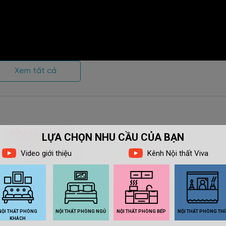
Xem tất cả
BÌNH LUẬN