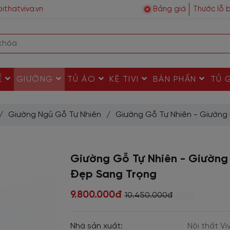
ithatviva.vn
Bảng giá
Thước lỗ 
Ế
GIƯỜNG
TỦ ÁO
KỆ TIVI
BÀN PHẤN
TỦ 
/
Giường Ngủ Gỗ Tự Nhiên
/
Giường Gỗ Tự Nhiên - Giườn
Giường Gỗ Tự Nhiên - Giườn
Đẹp Sang Trọng
9.800.000đ
10.450.000đ
-6%
Nhà sản xuất:
Nội thất Vi