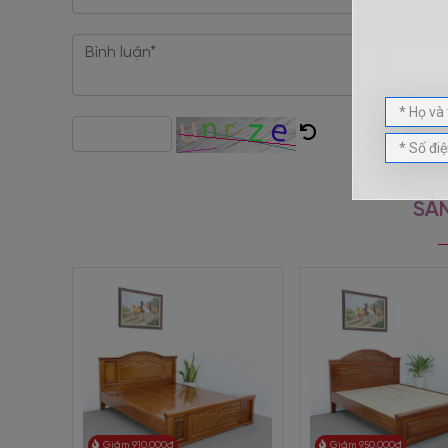
Đặc điểm, cấu tạo của Gi
Giường gỗ tự nhiên - gỗ xoan đào chạm hoa văn GN-1
kế dạng vòng cung mềm mại mang lại chỗ dựa thoải mái ch
Phần đầu giường theo kiểu bảng lớn với khổ rộng, được c
nghỉ ngơi mà còn là vật trang trí thêm cho căn phòng trở n
Ở thiết kế này, chúng tôi sử dụng vạt giường dạng vạt nan.
SẢN
quả để tạo độ thông thoáng và nhẹ nhàng cho sản phẩm, 
nóng ẩm và sử dụng lâu ngày. So với dạng vạt phản nguyên 
Kết hợp cùng họa tiết hoa lá mềm mại, đẹp mắt tạo nên 
cuốn hút. Những đường nét độc đáo kết hợp với những họa t
của mẫu
giường gỗ tự nhiên
cao cấp.
Màu nâu cánh gián đem lại cảm giác ấm áp và chắc chắn. K
thời, màu nâu cánh gián là tông màu đậm rất dễ phối màu
Phần đuôi giường là sự kết hợp giữa đường cong, khối vu
bảo không mất đi sự chắc chắn.
Giảm 910.000đ
Giảm 950.000đ