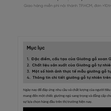
n >10tr
Phân kỳ thanh toán 0% lãi suất, thủ tục đơn giả
Mục lục
Đặc điểm, cấu tạo của Giường gỗ xoan 
Chất liệu sản xuất của Giường gỗ tự nhi
Một số hình ảnh thực tế mẫu giường gỗ tự
Thông tin chi tiết giường gỗ tự nhiên trên
Ngày nay để đáp ứng nhu cầu và chất lượng của người tiê
mang đến một chiếc giường ngủ sang trọng và đẳng cấp c
sự lựa chọn hàng đầu trên thị trường hiện nay.