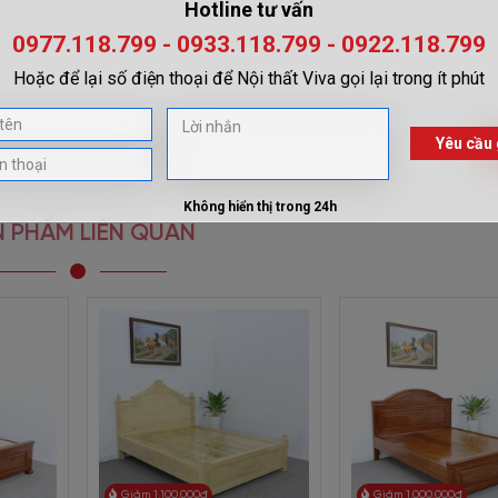
ường gỗ xoan GN-1579
579
có kiểu dáng sang trọng, mẫu đẹp, khung giường to khỏe. Đầu giường v
o người sử dụng.
hạm khắc đẹp mắt. Điều này tạo cho chiếc
giường ngủ
không chỉ còn là vật
ên đa dạng và bắt mắt hơn.
 Kết cấu vạt nan mỏng nhẹ nhưng chắc chắn với các kẽ hở vừa phải là giải p
 PHẨM LIÊN QUAN
giúp lưu thông khí và làm giảm các hiện tượng ẩm mốc hay mùi hôi do k
tấm, vạt nan cũng giúp bạn tiết kiệm chi phí hữu hiệu hơn.
một bức tranh thật sống động, giúp diện mạo sản phẩm thêm phần sang 
iết được chạm khắc tỉ mỉ, tinh tế và kỹ lưỡng chính là yếu tố quyết định
hi kết hợp sử dụng chất liệu xoan đào thì độ chắc chắn tăng thêm bội ph
 với các vật dụng khác. Phần vai giường được thiết kế nhẵn bóng rất san
ông và đường chạy chỉ. Đuôi giường sử dụng với ván gỗ xoan đào rất dày
Giảm 1.100.000đ
Giảm 1.000.000đ