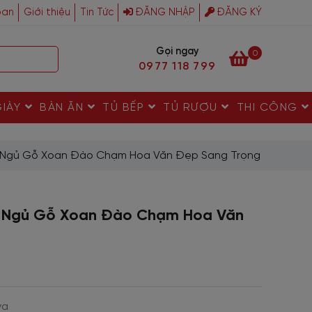
ban
Giới thiệu
Tin Tức
ĐĂNG NHẬP
ĐĂNG KÝ
Gọi ngay
0
0977 118 799
GIÀY
BÀN ĂN
TỦ BẾP
TỦ RƯỢU
THI CÔNG
g Ngủ Gỗ Xoan Đào Chạm Hoa Văn Đẹp Sang Trọng
g Ngủ Gỗ Xoan Đào Chạm Hoa Văn
va