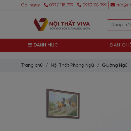
Gọi ngay
0977 118 799
0933 118 799
info@no
DANH MỤC
BÀN GH
Trang chủ
/
Nội Thất Phòng Ngủ
/
Giường Ngủ