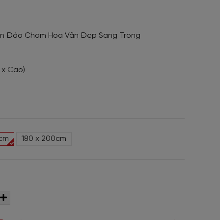
an Đào Chạm Hoa Văn Đẹp Sang Trọng
g x Cao)
0cm
180 x 200cm