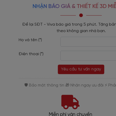
NHẬN BÁO GIÁ & THIẾT KẾ 3D MIỄ
Để lại SĐT - Viva báo giá trong 5 phút. Tặng bản
theo không gian nhà bạn.
Họ và tên (*)
Điện thoại (*)
Yêu cầu tư vấn ngay
Trả góp 0%