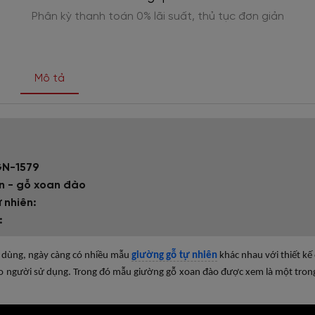
n
Cam kết bảo hành 2-5 năm chính hãng, bảo trì
vĩnh viễn
Mô tả
GN-1579
ên - gỗ xoan đào
 nhiên:
:
u dùng, ngày càng có nhiều mẫu
giường gỗ tự nhiên
khác nhau với thiết kế
ho người sử dụng. Trong đó mẫu giường gỗ xoan đào được xem là một tro