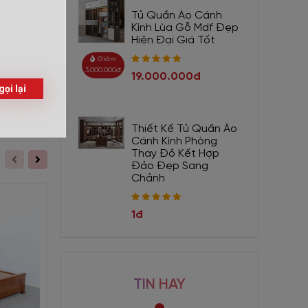
Tủ Quần Áo Cánh
Kính Lùa Gỗ Mdf Đẹp
Hiện Đại Giá Tốt
ới thiết
Giảm
3.000.000đ
19.000.000đ
Gửi
 dùng để
Thiết Kế Tủ Quần Áo
háp hiệu
Cánh Kính Phòng
Thay Đồ Kết Hợp
hông khí
Đảo Đẹp Sang
Chảnh
trọng và
 giá trị
1đ
ần. Đồng
g trọng.
TIN HAY
 nên đảm
Giảm 650.000đ
Giảm 1.050.000đ