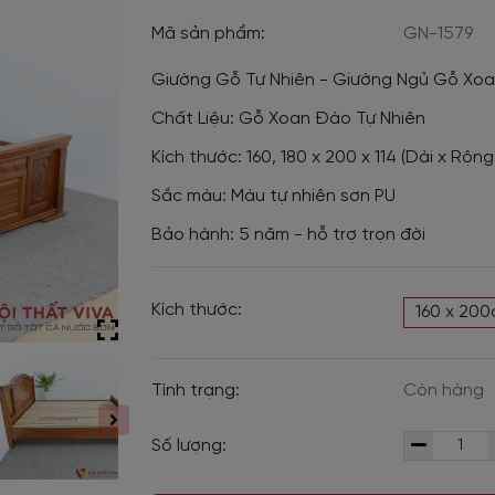
Mã sản phẩm:
GN-1579
Giường Gỗ Tự Nhiên - Giường Ngủ Gỗ Xo
Chất Liệu: Gỗ Xoan Đào Tự Nhiên
Kích thước: 160, 180 x 200 x 114 (Dài x Rộn
Sắc màu: Màu tự nhiên sơn PU
Bảo hành: 5 năm - hỗ trợ trọn đời
Kích thước:
160 x 20
Tình trạng:
Còn hàng
Số lượng: