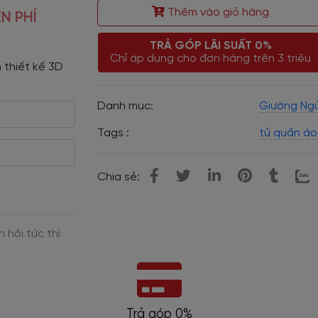
Thêm vào giỏ hàng
N PHÍ
TRẢ GÓP LÃI SUẤT 0%
Chỉ áp dụng cho đơn hàng trên 3 triệu
 thiết kế 3D 
Danh mục:
Giường Ngủ
Tags :
tủ quần áo
Chia sẻ:
Bảo hành dài hạn