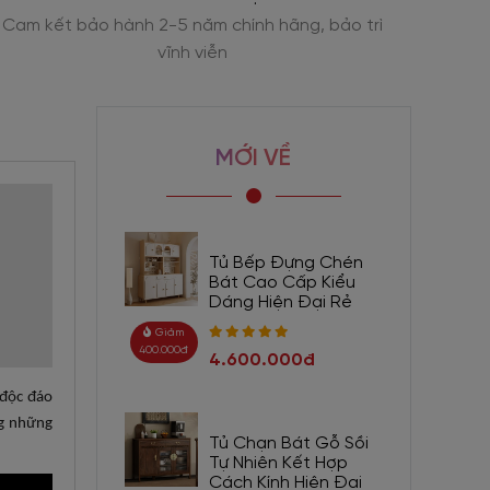
Trải nghiệm sản phẩm trực tiếp tại 2 showroom
Tư vấn
MỚI VỀ
Tủ Bếp Đựng Chén
Bát Cao Cấp Kiểu
Dáng Hiện Đại Rẻ
Giảm
400.000đ
4.600.000đ
 độc đáo
ng những
Tủ Chạn Bát Gỗ Sồi
Tự Nhiên Kết Hợp
Cách Kính Hiện Đại