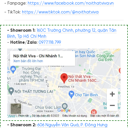
- Fanpage:
https://www.facebook.com/noithatviva.vn
- TikTok:
https://www.tiktok.com/@noithatviva
- Showroom 1:
160C Trường Chinh, phường 12, quận Tân
Bình, Tp Hồ Chí Minh
-
Hotline/Zalo:
0977.118.799
- Showroom 2:
606 Nguyễn Văn Quá, P. Đông Hưng