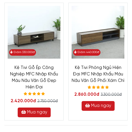
Giảm 330.000đ
Giảm 440.000đ
Kệ Tivi Gỗ Ép Công
Kệ Tivi Phòng Ngủ Hiện
Nghiệp MFC Nhập Khẩu
Đại MFC Nhập Khẩu Màu
Màu Nâu Vân Gỗ Đẹp
Nâu Vân Gỗ Phối Xám Chì
Hiện Đại
2.860.000đ
3.300.000đ
2.420.000đ
2.750.000đ
Mua ngay
Mua ngay