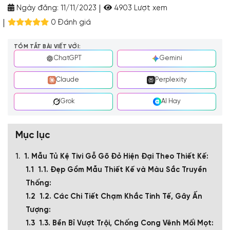
Ngày đăng:
11/11/2023
4903 Lượt xem
0 Đánh giá
TÓM TẮT BÀI VIẾT VỚI:
ChatGPT
Gemini
Claude
Perplexity
Grok
AI Hay
Mục lục
1. Mẫu Tủ Kệ Tivi Gỗ Gõ Đỏ Hiện Đại Theo Thiết Kế:
1.1. Đẹp Gồm Mẫu Thiết Kế và Màu Sắc Truyền
Thống:
1.2. Các Chi Tiết Chạm Khắc Tinh Tế, Gây Ấn
Tượng:
1.3. Bền Bỉ Vượt Trội, Chống Cong Vênh Mối Mọt: