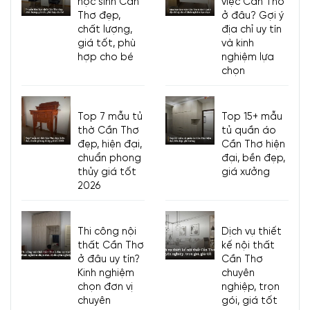
học sinh Cần
việc Cần Thơ
Thơ đẹp,
ở đâu? Gợi ý
chất lượng,
địa chỉ uy tín
giá tốt, phù
và kinh
hợp cho bé
nghiệm lựa
chọn
Top 7 mẫu tủ
Top 15+ mẫu
thờ Cần Thơ
tủ quần áo
đẹp, hiện đại,
Cần Thơ hiện
chuẩn phong
đại, bền đẹp,
thủy giá tốt
giá xưởng
2026
Thi công nội
Dịch vụ thiết
thất Cần Thơ
kế nội thất
ở đâu uy tín?
Cần Thơ
Kinh nghiệm
chuyên
chọn đơn vị
nghiệp, trọn
chuyên
gói, giá tốt