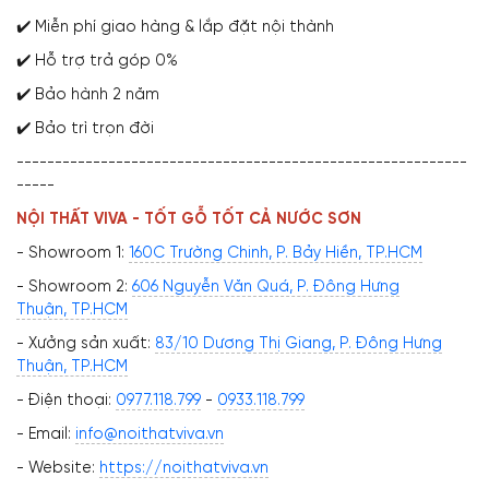
✔️ Miễn phí giao hàng & lắp đặt nội thành
✔️ Hỗ trợ trả góp 0%
✔️ Bảo hành 2 năm
✔️ Bảo trì trọn đời
-----------------------------------------------------------
-----
NỘI THẤT VIVA - TỐT GỖ TỐT CẢ NƯỚC SƠN
- Showroom 1:
160C Trường Chinh, P. Bảy Hiền, TP.HCM
- Showroom 2:
606 Nguyễn Văn Quá, P. Đông Hưng
Thuận, TP.HCM
- Xưởng sản xuất:
83/10 Dương Thị Giang, P. Đông Hưng
Thuận, TP.HCM
- Điện thoại:
0977.118.799
-
0933.118.799
- Email:
info@noithatviva.vn
- Website:
https://noithatviva.vn