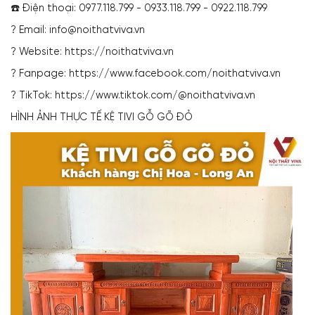
☎️ Điện thoại: 0977.118.799 - 0933.118.799 - 0922.118.799
? Email: info@noithatviva.vn
? Website: https://noithatviva.vn
? Fanpage: https://www.facebook.com/noithatviva.vn
? TikTok: https://www.tiktok.com/@noithatviva.vn
HÌNH ẢNH THỰC TẾ KỆ TIVI GỖ GÕ ĐỎ