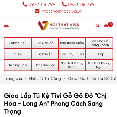
0977 118 799
0933 118 799
info@noithatviva.vn
0
Bàn Ghế Gỗ
Giường Ngủ
Tủ Quần Áo
Bàn Trang Điểm
Phòng Khách
Kệ Tivi
Bộ Bàn Ăn
Bàn Thờ, Tủ Thờ
Tủ Bếp
Nội Thất Phòng
Nội Thất Phòng
Tủ Giày Dép
Bàn Làm Việc
Khách
Ngủ
Trang chủ
/
Nhật Ký Thi Công
/
Giao Lắp Tủ Kệ Tivi Gỗ G
Giao Lắp Tủ Kệ Tivi Gỗ Gõ Đỏ "Chị
Hoa - Long An" Phong Cách Sang
Trọng