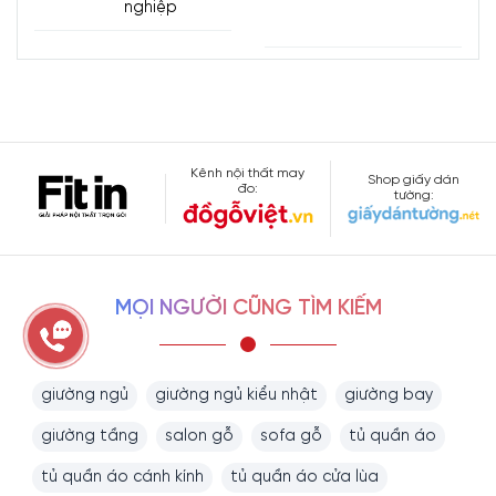
nghiệp
Kênh nội thất may
Shop giấy dán
đo:
tường:
MỌI NGƯỜI CŨNG TÌM KIẾM
giường ngủ
giường ngủ kiểu nhật
giường bay
giường tầng
salon gỗ
sofa gỗ
tủ quần áo
tủ quần áo cánh kính
tủ quần áo cửa lùa