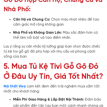
Gõ Đỏ Hợp Căn Hộ, Chung Cư và
Nhà Phố:
Căn Hộ và Chung Cư:
Chọn màu nhạt nhẽo để tạo
cảm giác mở rộng không gian.
Nhà Phố và Không Gian Lớn:
Màu sắc đậm hơn có
thể làm nổi bật và tạo điểm nhấn.
Lưu ý rằng sự cân nhắc kỹ lưỡng giúp bạn chọn được chiếc
tủ kệ tivi gỗ gõ đỏ phù hợp với nhu cầu và phong cách
sống của bạn.
5. Mua Tủ Kệ Tivi Gỗ Gõ Đỏ
Ở Đâu Uy Tín, Giá Tốt Nhất?
Nội thất Viva
cam kết đem đến trải nghiệm mua sắm tốt
nhất cho khách hàng:
Miễn Phí Giao Hàng & Lắp Đặt Nội Thành:
Đảm bảo
sản phẩm đến tận tay bạn một cách nhanh chóng và