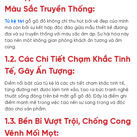
Màu Sắc Truyền Thống:
Tủ kệ tivi
gỗ gõ đỏ không chỉ thu hút bởi vẻ đẹp của mình
mà còn bởi sự kết hợp độc đáo giữa mẫu thiết kế đương
đại và sự truyền thống với màu sắc ấm áp. Sự hài hòa này
tạo nên một không gian phòng khách ấn tượng và ấm
cúng.
1.2. Các Chi Tiết Chạm Khắc Tinh
Tế, Gây Ấn Tượng:
Điểm nổi bật của tủ kệ là các chi tiết chạm khắc tinh tế,
từng đường nét được làm tinh xảo, tạo ra bức tranh nghệ
thuật sống động trên bề mặt gỗ gõ đỏ. Đây là điểm ghi
điểm mạnh mẽ trong việc tạo nên sự sang trọng và độc
đáo cho sản phẩm.
1.3. Bền Bỉ Vượt Trội, Chống Cong
Vênh Mối Mọt: