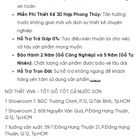
an toàn.
Miễn Phí Thiết Kế 3D Hợp Phong Thủy:
Tận hưởng
trước không gian mới với dịch vụ thiết kế chuyên
nghiệp.
Hỗ Trợ Trả Góp 0%:
Tạo điều kiện thuận lợi cho việc
sở hữu sản phẩm mong muốn.
Bảo Hành 2 Năm (Gỗ Công Nghiệp) và 5 Năm (Gỗ Tự
Nhiên):
Chất lượng sản phẩm được bảo vệ lâu dài.
Hỗ Trợ Trọn Đời:
Sự hỗ trợ không ngừng để khách
hàng yên tâm sử dụng sản phẩm.
NỘI THẤT VIVA - TỐT GỖ TỐT CẢ NƯỚC SƠN
? Showroom 1: 160C Trường Chinh, P.12, Q.Tân Bình, Tp.HCM
? Showroom 2: 606 Nguyễn Văn Quá, P.Đông Hưng Thuận,
Q.12, Tp.HCM
? Xưởng sản xuất: 59/1 Đông Hưng Thuận 21, P.Đông Hưng
Thuận, Q.12, Tp.HCM