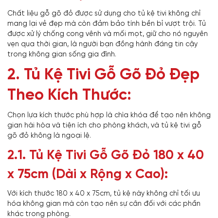
Chất liệu gỗ gõ đỏ được sử dụng cho tủ kệ tivi không chỉ
mang lại vẻ đẹp mà còn đảm bảo tính bền bỉ vượt trội. Tủ
được xử lý chống cong vênh và mối mọt, giữ cho nó nguyên
vẹn qua thời gian, là người bạn đồng hành đáng tin cậy
trong không gian sống gia đình.
2. Tủ Kệ Tivi Gỗ Gõ Đỏ Đẹp
Theo Kích Thước:
Chọn lựa kích thước phù hợp là chìa khóa để tạo nên không
gian hài hòa và tiện ích cho phòng khách, và tủ kệ tivi gỗ
gõ đỏ không là ngoại lệ.
2.1. Tủ Kệ Tivi Gỗ Gõ Đỏ 180 x 40
x 75cm (Dài x Rộng x Cao):
Với kích thước 180 x 40 x 75cm, tủ kệ này không chỉ tối ưu
hóa không gian mà còn tạo nên sự cân đối với các phần
khác trong phòng.