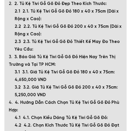
2. Tủ Kệ Tivi Gỗ Gõ Đỏ Đẹp Theo Kích Thước:
2.1. Tủ Kệ Tivi Gỗ Gõ Đỏ 180 x 40 x 75cm (Dài x
Rộng x Cao):
2.2. Tủ Kệ Tivi Gỗ Gõ Đỏ 200 x 40 x 75cm (Dài x
Rộng x Cao):
2.3. Tủ Kệ Tivi Gỗ Gõ Đỏ Thiết Kế May Đo Theo
Yêu Cầu:
3. Báo Giá Tủ Kệ Tivi Gỗ Gõ Đỏ Hiện Nay Trên Thị
Trường và Tại TP HCM:
3.1. Giá Tủ Kệ Tivi Gỗ Gõ Đỏ 180 x 40 x 75cm:
4,650,000 VND
3.2. Giá Tủ Kệ Tivi Gỗ Gõ Đỏ 200 x 40 x 75cm:
5,250,000 VND
4. Hướng Dẫn Cách Chọn Tủ Kệ Tivi Gỗ Gõ Đỏ Phù
Hợp:
4.1. Chọn Kiểu Dáng Tủ Kệ Tivi Gỗ Gõ Đỏ:
4.2. Chọn Kích Thước Tủ Kệ Tivi Gỗ Gõ Đỏ Đạt