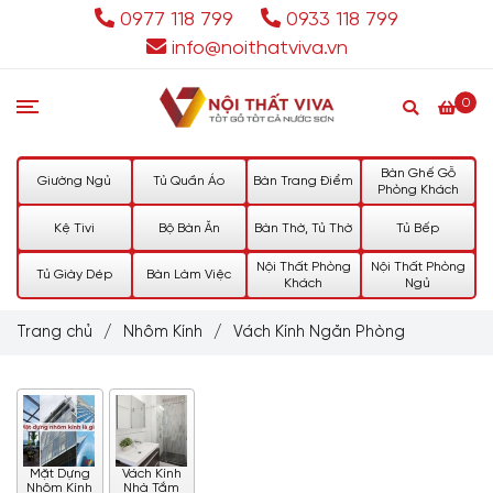
0977 118 799
0933 118 799
info@noithatviva.vn
0
Bàn Ghế Gỗ
Giường Ngủ
Tủ Quần Áo
Bàn Trang Điểm
Phòng Khách
Kệ Tivi
Bộ Bàn Ăn
Bàn Thờ, Tủ Thờ
Tủ Bếp
Nội Thất Phòng
Nội Thất Phòng
Tủ Giày Dép
Bàn Làm Việc
Khách
Ngủ
Trang chủ
/
Nhôm Kính
/
Vách Kính Ngăn Phòng
Mặt Dựng
Vách Kính
Nhôm Kính
Nhà Tắm