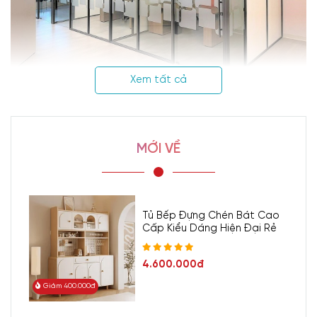
Xem tất cả
1. Tìm hiểu về vách kính ngăn
phòng
MỚI VỀ
Vách kính ngăn phòng
là hệ thống vách dựng cấu trúc tủ các tấm
kính kính cường lực. Kết hợp cùng hệ khung và phụ kiện kim
loại,
nhôm kính
chuyên dụng. Thường được dùng trong chia
Tủ Bếp Đựng Chén Bát Cao
Cấp Kiểu Dáng Hiện Đại Rẻ
tách các khu vực chức năng như vách ngăn
phòng bếp
, vách
ngăn
phòng khách
, vách ngăn phòng làm việc,...
4.600.000đ
Giảm 400.000đ