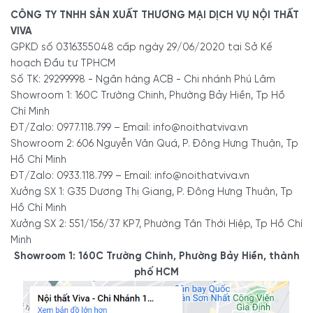
nhằm cố định kính, loại bỏ khung bao hoàn toàn. Nhằm tạo
CÔNG TY TNHH SẢN XUẤT THƯƠNG MẠI DỊCH VỤ NỘI THẤT
tính liền mạch và thẩm mỹ tối đa, không gian rộng mở.
VIVA
GPKD số 0316355048 cấp ngày 29/06/2020 tại Sở Kế
Ngoài ra, phải kể đến những loại vách ngăn như:
hoạch Đầu tư TPHCM
Số TK: 29299998 - Ngân hàng ACB - Chi nhánh Phú Lâm
Vách kính khung gỗ
Showroom 1: 160C Trường Chinh, Phường Bảy Hiền, Tp Hồ
Chí Minh
Vách kính cố định kính bằng phụ kiện chân nhện
ĐT/Zalo: 0977.118.799 – Email: info@noithatviva.vn
>> Xem thêm:
Phụ Kiện Tủ Bếp
bao gồm
Bồn Chậu Rửa
Showroom 2: 606 Nguyễn Văn Quá, P. Đông Hưng Thuận, Tp
Chén Bát
,
Giá Treo Ly
,
Kệ Bát Đĩa
,
Kệ Gia Vị
,
Mâm Xoay -
Hồ Chí Minh
Kệ Góc Liên Hoàn
,
Kệ Tủ Kho
,
Kệ Xoong Nồi
,
Khay
ĐT/Zalo: 0933.118.799 – Email: info@noithatviva.vn
Chia
,
Thùng Gạo Âm Tủ
,
Thùng Rác Âm Tủ
,
Vòi Rửa Chén
Xưởng SX 1: G35 Dương Thị Giang, P. Đông Hưng Thuận, Tp
Bát
,... trong
Nội thất nhà bếp
Hồ Chí Minh
Xưởng SX 2: 551/156/37 KP7, Phường Tân Thới Hiệp, Tp Hồ Chí
3.3. Phân loại theo cơ chế hoạt động
Minh
Showroom 1: 160C Trường Chinh, Phường Bảy Hiền, thành
Vách kính cố định: Loại vách lắp đặt theo dạng cố định,
phố HCM
không dùng để mở cửa. Được dùng làm bức tường ngăn
chia không gian trong suốt như hành lang, mặt dựng.