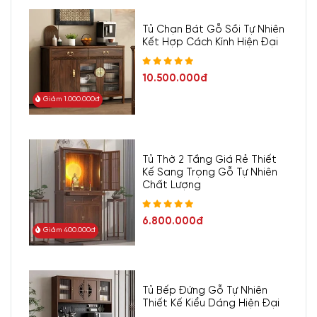
Tủ Chạn Bát Gỗ Sồi Tự Nhiên
Kết Hợp Cách Kính Hiện Đại
10.500.000đ
Giảm 1.000.000đ
Tủ Thờ 2 Tầng Giá Rẻ Thiết
Kế Sang Trọng Gỗ Tự Nhiên
Hiện nay, thay vì các loại vách truyền thống, sử dụng vách kính
Chất Lượng
được ưa chuộng hơn. Nhờ khả năng "ăn gian" diện tích ảo tạo
không gian mở, thoáng đãng có khả năng cách âm cách nhiệt và
6.800.000đ
Giảm 400.000đ
tạo được sự sang trọng hiện đại cho môi trường, đặc biệt là các
không gian văn phòng làm việc.
Vừa phân chia không gian hiệu
quả vừa đảm bảo sự thông thoáng, ánh sáng tự nhiên và tính thẩm
Tủ Bếp Đứng Gỗ Tự Nhiên
mỹ cao.
Thiết Kế Kiểu Dáng Hiện Đại