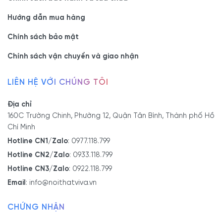
cách âm, cách nhiệt
Hướng dẫn mua hàng
tối ưu.
Vách kính cường lực
Có thiết kế hình xoắn
Dùng được
Chính sách bảo mật
uốn cong
ốc hoặc uốn cong
trong các
Chính sách vận chuyển và giao nhận
công trình
đòi hỏi sự
LIÊN HỆ VỚI CHÚNG TÔI
ấn tượng.
Địa chỉ
Ngoài ra, còn có một số loại khác như:
160C Trường Chinh, Phường 12, Quận Tân Bình, Thành phố Hồ
Chí Minh
Vách kính ghép
Hotline CN1/Zalo
:
0977.118.799
Vách ngăn kính điện đổi màu
Hotline CN2/Zalo
:
0933.118.799
Hotline CN3/Zalo
:
0922.118.799
Vách kính ngăn phòng có khả năng phản quang
Email
:
info@noithatviva.vn
3.2. Phân loại theo cấu trúc khung kính cố định
CHỨNG NHẬN
Gồm các loại sau: