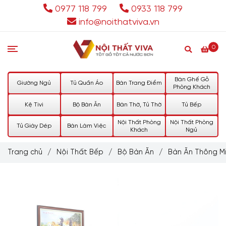
0977 118 799
0933 118 799
info@noithatviva.vn
0
Bàn Ghế Gỗ
Giường Ngủ
Tủ Quần Áo
Bàn Trang Điểm
Phòng Khách
Kệ Tivi
Bộ Bàn Ăn
Bàn Thờ, Tủ Thờ
Tủ Bếp
Nội Thất Phòng
Nội Thất Phòng
Tủ Giày Dép
Bàn Làm Việc
Khách
Ngủ
Trang chủ
/
Nội Thất Bếp
/
Bộ Bàn Ăn
/
Bàn Ăn Thông M