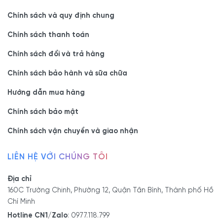
- Showroom 2: 606 Nguyễn Văn Quá, phường Đông Hưng
Chính sách và quy định chung
Thuận, Q.12
Chính sách thanh toán
Cách 2: Truy cập link đặt hàng sản phẩm trên
website:
https://noithatviva.vn/noi-that-bep/bo-
Chính sách đổi và trả hàng
ban-an/ban-an-thong-minh/ban-an-thong-minh-8-
ghe-boc-ni-chan-sat-mat-da-xep-gon-hien-dai-
Chính sách bảo hành và sữa chữa
dep.html
Hướng dẫn mua hàng
Cách 3: Liên hệ địa chỉ
facebook:
https://www.facebook.com/noithatviva.vn
Chính sách bảo mật
Cách 4: Liên hệ Hotline/ Zalo/ Viber:
0977.118.799 –
Chính sách vận chuyển và giao nhận
0933.118.799
Cách 5: Liên hệ email:
info@noithatviva.vn
LIÊN HỆ VỚI CHÚNG TÔI
Nội thất Viva luôn sẵn sàng phục vụ quý khách!
Địa chỉ
160C Trường Chinh, Phường 12, Quận Tân Bình, Thành phố Hồ
Dưới đây là hình ảnh thực tế bộ sản phẩm:
Chí Minh
Hotline CN1/Zalo
:
0977.118.799