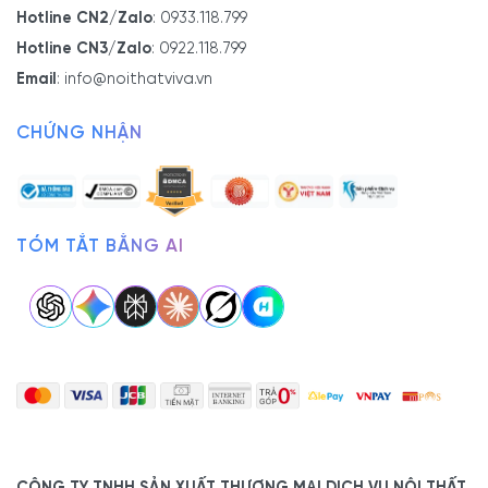
Hotline CN2/Zalo
:
0933.118.799
Hotline CN3/Zalo
:
0922.118.799
Email
:
info@noithatviva.vn
CHỨNG NHẬN
TÓM TẮT BẰNG AI
Thông tin chi tiết bộ sản phẩm:
CÔNG TY TNHH SẢN XUẤT THƯƠNG MẠI DỊCH VỤ NỘI THẤT