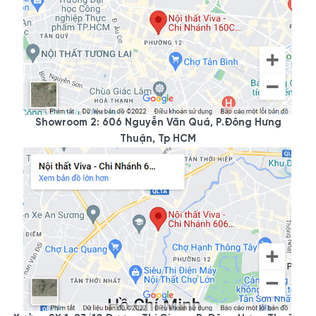
Năng
Hàng có sẵn.
Đội ngũ chuyên thi công các
lực:
công trình lớn nhỏ tại TP. HCM
- Lưu ý:
Không sử dụng hóa chất có tính chất khử mạnh để
vệ sinh, lau chùi; không sử dụng vật sắc nhọn tránh làm
xước và làm phai màu sơn.
Nội thất Viva nhận tư vấn và thiết kế miễn phí. Sản xuất
Showroom 2: 606 Nguyễn Văn Quá, P.Đông Hưng
giao hàng nhanh 24/7.
Đặc biệt, Viva có những chính sách
ưu đãi rất hấp dẫn.
Thuận, Tp HCM
--------------------------------
NỘI THẤT VIVA - TỐT GỖ TỐT CẢ NƯỚC SƠN
- Showroom 1: 160C Trường Chinh, P.12, Q.Tân Bình,
Tp.HCM
- Showroom 2: 606 Nguyễn Văn Quá, P.Đông Hưng Thuận,
Q.12
- Xưởng sản xuất: 59/1 ĐHT 21, P.Đông Hưng Thuận, Q.12
- Điện thoại: 0977.118.799 - 0933.118.799 - 0922.118.799