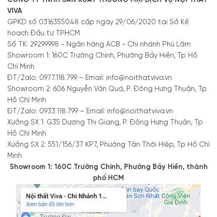
VIVA
Chất
Chân Sắt + Mặt Đá Tự Nhiên
liệu:
GPKD số 0316355048 cấp ngày 29/06/2020 tại Sở Kế
hoạch Đầu tư TPHCM
Màu
Số TK: 29299998 - Ngân hàng ACB - Chi nhánh Phú Lâm
Màu Kem Phối Xanh Đen
sắc:
Showroom 1: 160C Trường Chinh, Phường Bảy Hiền, Tp Hồ
Chí Minh
Chất
Chất lượng rất tốt,
trung bình 10 – 20 năm
ĐT/Zalo: 0977.118.799 – Email: info@noithatviva.vn
lượng:
Showroom 2: 606 Nguyễn Văn Quá, P. Đông Hưng Thuận, Tp
Thợ
Hồ Chí Minh
Thợ được đào tạo bài bản chuyên nghiệp, kinh
thi
ĐT/Zalo: 0933.118.799 – Email: info@noithatviva.vn
nghiệm trên 5 năm
công:
Xưởng SX 1: G35 Dương Thị Giang, P. Đông Hưng Thuận, Tp
Hồ Chí Minh
Xuất
Sản xuất trực tiếp bởi công ty Viva
Xưởng SX 2: 551/156/37 KP7, Phường Tân Thới Hiệp, Tp Hồ Chí
xứ:
Minh
An
Không hóa chất. Không mùi độc hại. An toàn
Showroom 1: 160C Trường Chinh, Phường Bảy Hiền, thành
toàn:
cho sức khỏe người sử dụng và trẻ em
phố HCM
Bảo
2 năm – Hỗ trợ trọn đời
hành: