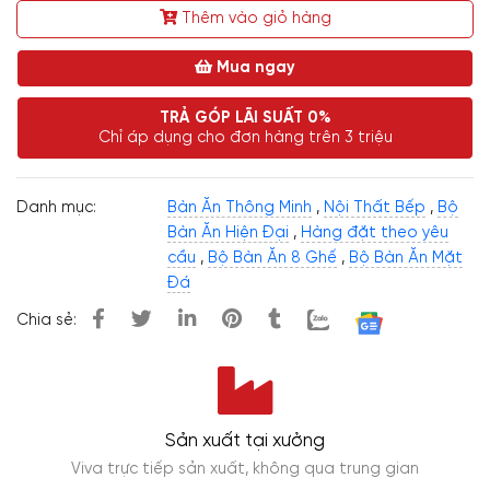
Thêm vào giỏ hàng
Mua ngay
TRẢ GÓP LÃI SUẤT 0%
Chỉ áp dụng cho đơn hàng trên 3 triệu
Danh mục:
Bàn Ăn Thông Minh
,
Nội Thất Bếp
,
Bộ
Bàn Ăn Hiện Đại
,
Hàng đặt theo yêu
cầu
,
Bộ Bàn Ăn 8 Ghế
,
Bộ Bàn Ăn Mặt
Đá
Chia sẻ:
Sản xuất tại xưởng
Viva trực tiếp sản xuất, không qua trung gian