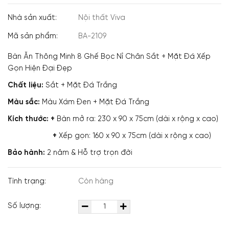
Nhà sản xuất:
Nội thất Viva
Mã sản phẩm:
BA-2109
Bàn Ăn Thông Minh 8 Ghế Bọc Nỉ Chân Sắt + Mặt Đá Xếp
Gọn Hiện Đại Đẹp
Chất liệu:
Sắt + Mặt Đá Trắng
Màu sắc:
Màu Xám Đen + Mặt Đá Trắng
Kích thước: +
Bàn mở ra: 230 x 90 x 75cm (dài x rộng x cao)
+
Xếp gọn: 160 x 90 x 75cm (dài x rộng x cao)
Bảo hành:
2 năm & Hỗ trợ trọn đời
Tình trạng:
Còn hàng
Số lượng: