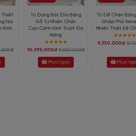
 Thiết
Tủ Đựng Bát Đĩa Bằng
Tủ Để Chén Bằng
g Hai
Gỗ Tự Nhiên Chân
Ghép Phủ Vene
 Kính
Cao Cánh Kính Trượt Đa
Nhiên Thiết Kế C
Năng
9.350.000đ
10.1
10.395.000đ
0.000đ
11.000.000đ
y
Mua ngay
Mua ng
Chén Bằng Gỗ Đẹp
TC-2268
 Đẹp Thiết Kế Cao Cùng Cửa Lùa Ốp Kính Bền