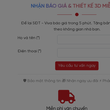
NHẬN BÁO GIÁ & THIẾT KẾ 3D MIỄ
Để lại SĐT - Viva báo giá trong 5 phút. Tặng bản
theo không gian nhà bạn.
Họ và tên (*)
Điện thoại (*)
Yêu cầu tư vấn ngay
Miễn phí vận chuyển