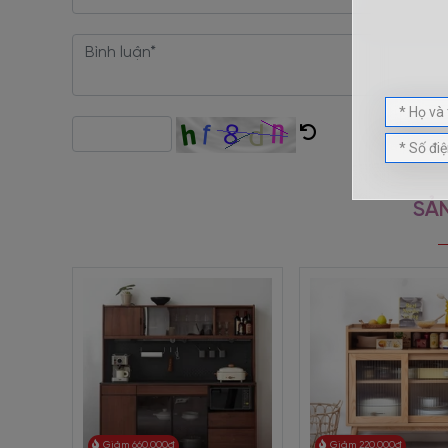
+ Giá thành cạnh tranh, hấp dẫn trên thị trường.
Tủ Chén Bằng Gỗ Đẹp Thiết Kế Cao Cùng Cửa Lùa Ố
Sản phẩm đã trải qua quy trình xử lý bằng dây chuyề
bằng gỗ đẹp
nhé!
SẢN
Giảm 660.000đ
Giảm 220.000đ