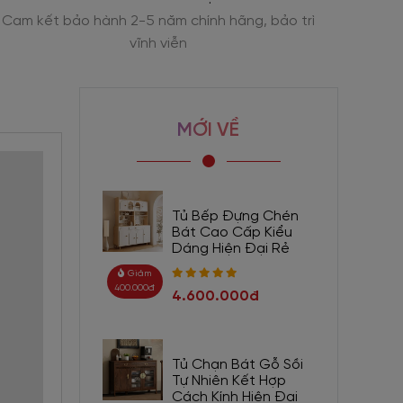
Cam kết bảo hành 2-5 năm chính hãng, bảo trì
Trải 
vĩnh viễn
MỚI VỀ
Tủ Bếp Đựng Chén
Bát Cao Cấp Kiểu
Dáng Hiện Đại Rẻ
Giảm
400.000đ
4.600.000đ
Tủ Chạn Bát Gỗ Sồi
Tự Nhiên Kết Hợp
Cách Kính Hiện Đại