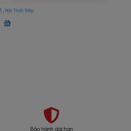
ỗ
,
Nội Thất Bếp
Bảo hành dài hạn