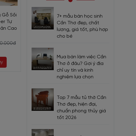
 Gỗ Sồi
Tủ Để Ly Chén Bằng Gỗ
Tủ Gỗ Đựng Ch
7+ mẫu bàn học sinh
er Tự
Ghép Phủ Veneer Sồi Tự
Thiết Kế Đa N
Cần Thơ đẹp, chất
hân Cao
Nhiên Thiết Kế Chân Cao
Không Gian Lưu
lượng, giá tốt, phù hợp
cho bé
9.350.000đ
10.450.000đ
20.000đ
10.120.000đ
11
Mua bàn làm việc Cần
ay
Mua ngay
Mua ng
Thơ ở đâu? Gợi ý địa
chỉ uy tín và kinh
nghiệm lựa chọn
Top 7 mẫu tủ thờ Cần
Thơ đẹp, hiện đại,
chuẩn phong thủy giá
tốt 2026