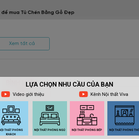
 đầu để mua Tủ Chén Bằng Gỗ Đẹp
h
Xem tất cả
i bề mặt phủ veneer
 trầy xước, va đập
trang trí khác nhau.
BÌNH LUẬN
nên không gian gọn gàng và tiện ích nhất khi sử dụng.
êu cầu của khách hàng.