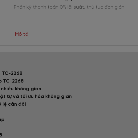
Phân kỳ thanh toán 0% lãi suất, thủ tục đơn giản
Mô tả
p TC-2268
ẹp TC-2268
g nhiều không gian
rật tự và tối ưu hóa không gian
ỷ lệ cân đối
cáp
8