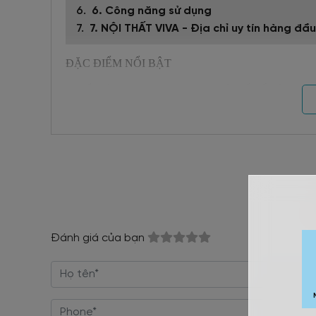
6. Công năng sử dụng
7. NỘI THẤT VIVA - Địa chỉ uy tín hàng
ĐẶC ĐIỂM NỔI BẬT
+ Kiểu dáng nhã nhặn, sang trọng và thiết kế thông min
+ Sản phẩm được làm từ chất liệu gỗ ghép chống ẩm vớ
+ Tính thẩm mỹ cao, bền bỉ, bề mặt nhẵn, mịn, hạn chế
+ TC-2268 dễ dàng tương thích được với nhiều sở thích 
+ Độ bền lên đến 10 năm.
+ Các đường vân gỗ thể hiện sự thân thiện, ấm áp.
Đánh giá của bạn
+ Tạo không gian sống đẹp mắt và gần gũi với tự nhiên.
+ Tiện ích cao với công năng lưu trữ những món đồ tạo 
+ Màu sắc, kích thước, chất liệu có thể thay đổi theo y
+ Đặt hàng theo yêu cầu.