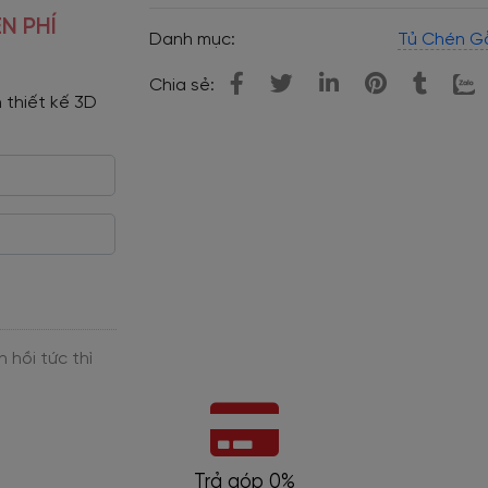
N PHÍ
Danh mục:
Tủ Chén G
Chia sẻ:
 thiết kế 3D 
Trả góp 0%