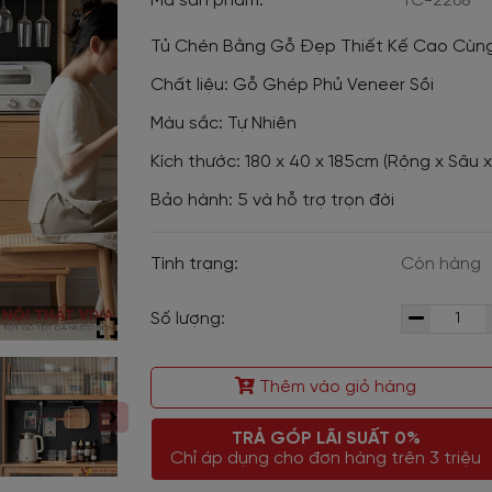
Mã sản phẩm:
TC-2268
Tủ Chén Bằng Gỗ Đẹp Thiết Kế Cao Cùng
Chất liệu: Gỗ Ghép Phủ Veneer Sồi
Màu sắc: Tự Nhiên
Kích thước: 180 x 40 x 185cm (Rộng x Sâu 
Bảo hành: 5 và hỗ trợ trọn đời
Tình trạng:
Còn hàng
Số lượng:
Thêm vào giỏ hàng
TRẢ GÓP LÃI SUẤT 0%
Chỉ áp dụng cho đơn hàng trên 3 triệu