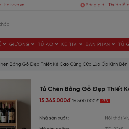
ithatviva.vn
Bảng giá
Thước lỗ 
Ế
GIƯỜNG
TỦ ÁO
KỆ TIVI
BÀN PHẤN
TỦ 
Chén Bằng Gỗ Đẹp Thiết Kế Cao Cùng Cửa Lùa Ốp Kính Bền 
Tủ Chén Bằng Gỗ Đẹp Thiết K
15.345.000đ
16.500.000đ
-7%
Nhà sản xuất:
Nội thất Vi