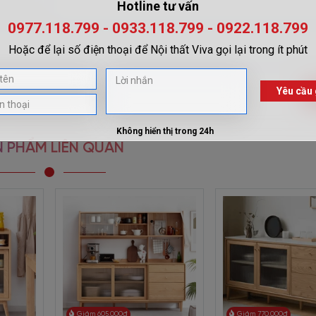
p Kính Bền Bỉ
sẽ khiến mọi vị khách không thể rời mắt bởi vẻ ngoài 
n hiện đại nhất nên có chất lượng cao. Cùng khám phá ngay chi tiết
 PHẨM LIÊN QUAN
Giảm 605.000đ
Giảm 770.000đ