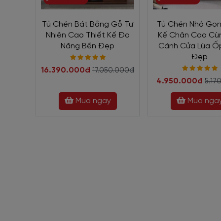
Tủ Chén Bát Bằng Gỗ Tự
Tủ Chén Nhỏ Gọn
Nhiên Cao Thiết Kế Đa
Kế Chân Cao Cùn
Năng Bền Đẹp
Cánh Cửa Lùa Ốp
Đẹp
16.390.000đ
17.050.000đ
4.950.000đ
5.17
Mua ngay
Mua nga
1. Thông tin cơ bản Tủ 
Tên
Tủ Chén Bằng Gỗ
Mã SP
TC-2268