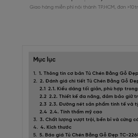
ng trình
Giao hàng miễn phí nội thành TP.HCM, đơn >10tr
Mục lục
1. Thông tin cơ bản Tủ Chén Bằng Gỗ Đẹ
2. Đánh giá chi tiết Tủ Chén Bằng Gỗ Đ
2.1. Kiểu dáng tối giản, phù hợp tron
2.2. Thiết kế đa năng, đảm bảo giữ t
2.3. Đường nét sản phẩm tinh tế và t
2.4. Tính thẩm mỹ cao
3. Chất lượng vượt trội, bền bỉ và cứng 
4. Kích thước
5. Báo giá Tủ Chén Bằng Gỗ Đẹp TC-226