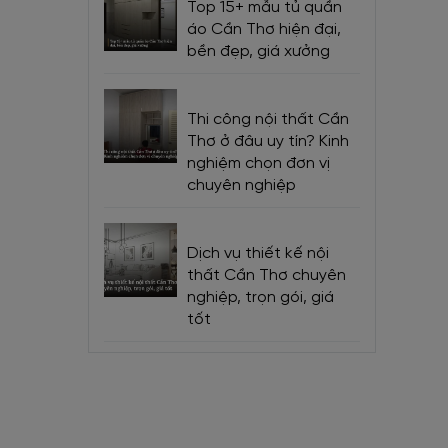
Top 15+ mẫu tủ quần
áo Cần Thơ hiện đại,
bền đẹp, giá xưởng
Thi công nội thất Cần
Thơ ở đâu uy tín? Kinh
nh sử
nghiệm chọn đơn vị
chuyên nghiệp
Dịch vụ thiết kế nội
thất Cần Thơ chuyên
nghiệp, trọn gói, giá
tốt