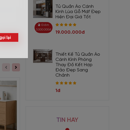
Tủ Quần Áo Cánh
Kính Lùa Gỗ Mdf Đẹp
Hiện Đại Giá Tốt
hấp dẫn.
Giảm
tủ chén
3.000.000đ
19.000.000đ
Gửi
Thiết Kế Tủ Quần Áo
Cánh Kính Phòng
Thay Đồ Kết Hợp
Đảo Đẹp Sang
Chảnh
1đ
TIN HAY
Giảm 770.000đ
Giảm 1.100.000đ