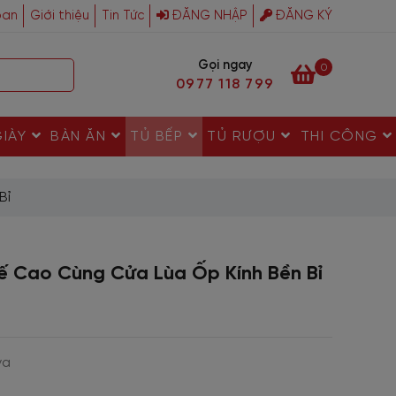
ban
Giới thiệu
Tin Tức
ĐĂNG NHẬP
ĐĂNG KÝ
Gọi ngay
0
0977 118 799
GIÀY
BÀN ĂN
TỦ BẾP
TỦ RƯỢU
THI CÔNG
Bỉ
ế Cao Cùng Cửa Lùa Ốp Kính Bền Bỉ
va