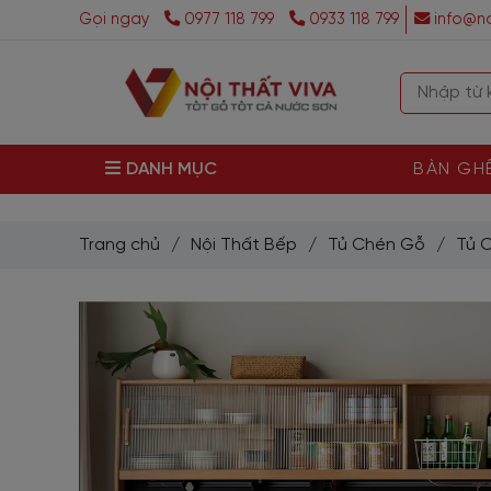
Gọi ngay
0977 118 799
0933 118 799
info@no
DANH MỤC
BÀN GH
Trang chủ
/
Nội Thất Bếp
/
Tủ Chén Gỗ
/
Tủ 