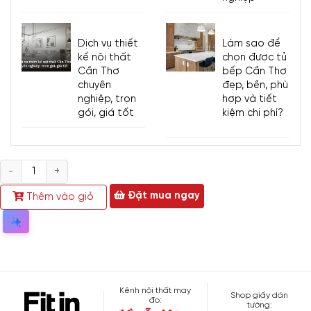
Dịch vụ thiết
Làm sao để
kế nội thất
chọn được tủ
Cần Thơ
bếp Cần Thơ
chuyên
đẹp, bền, phù
nghiệp, trọn
hợp và tiết
gói, giá tốt
kiệm chi phí?
Số
lượng
Đặt mua ngay
Thêm vào giỏ
Kênh nội thất may
Shop giấy dán
đo:
tường: