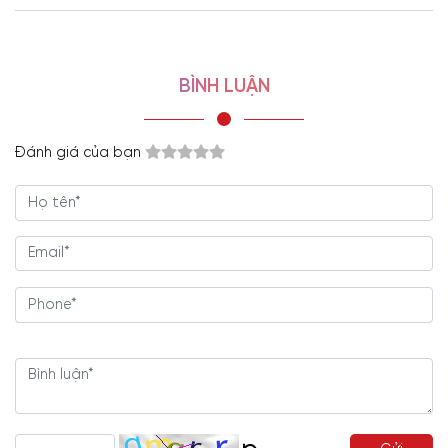
BÌNH LUẬN
- Showroom 1:
160C Trường Chinh, phường Bảy Hiền, Tp
Hồ Chí Minh
-
Hotline/Zalo:
0977.118.799
Đánh giá của bạn
- Showroom 2:
606 Nguyễn Văn Quá, P. Đông Hưng
Thuận, Tp Hồ Chí Minh