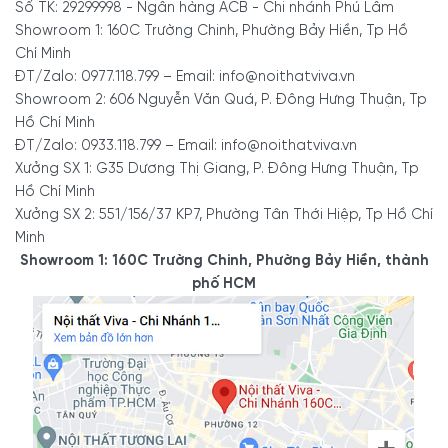
Số TK: 29299998 - Ngân hàng ACB - Chi nhánh Phú Lâm
Showroom 1: 160C Trường Chinh, Phường Bảy Hiền, Tp Hồ
Chí Minh
ĐT/Zalo: 0977.118.799 – Email: info@noithatviva.vn
Showroom 2: 606 Nguyễn Văn Quá, P. Đông Hưng Thuận, Tp
Hồ Chí Minh
ĐT/Zalo: 0933.118.799 – Email: info@noithatviva.vn
Xưởng SX 1: G35 Dương Thị Giang, P. Đông Hưng Thuận, Tp
Hồ Chí Minh
Xưởng SX 2: 551/156/37 KP7, Phường Tân Thới Hiệp, Tp Hồ Chí
Minh
Showroom 1: 160C Trường Chinh, Phường Bảy Hiền, thành
phố HCM