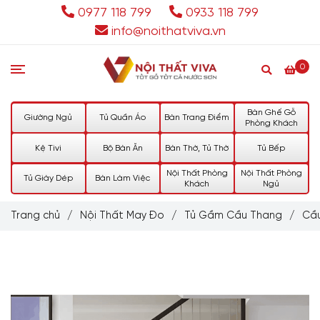
0977 118 799
0933 118 799
info@noithatviva.vn
0
Bàn Ghế Gỗ
Giường Ngủ
Tủ Quần Áo
Bàn Trang Điểm
Phòng Khách
Kệ Tivi
Bộ Bàn Ăn
Bàn Thờ, Tủ Thờ
Tủ Bếp
Nội Thất Phòng
Nội Thất Phòng
Tủ Giày Dép
Bàn Làm Việc
Khách
Ngủ
Trang chủ
/
Nội Thất May Đo
/
Tủ Gầm Cầu Thang
/
Cầu