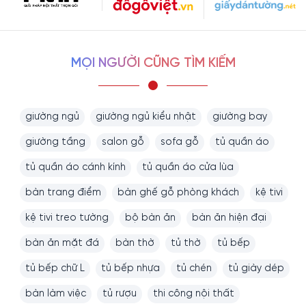
MỌI NGƯỜI CŨNG TÌM KIẾM
giường ngủ
giường ngủ kiểu nhật
giường bay
giường tầng
salon gỗ
sofa gỗ
tủ quần áo
tủ quần áo cánh kính
tủ quần áo cửa lùa
bàn trang điểm
bàn ghế gỗ phòng khách
kệ tivi
kệ tivi treo tường
bộ bàn ăn
bàn ăn hiện đại
bàn ăn mặt đá
bàn thờ
tủ thờ
tủ bếp
tủ bếp chữ L
tủ bếp nhựa
tủ chén
tủ giày dép
bàn làm việc
tủ rượu
thi công nội thất