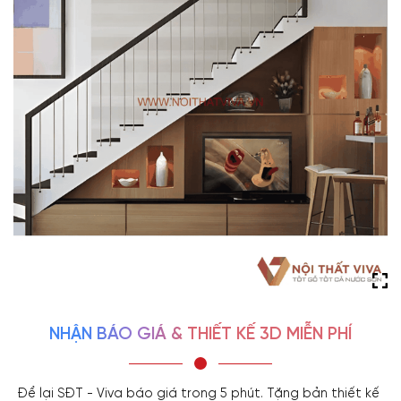
NHẬN BÁO GIÁ & THIẾT KẾ 3D MIỄN PHÍ
Để lại SĐT - Viva báo giá trong 5 phút. Tặng bản thiết kế 