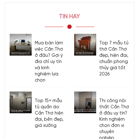
TIN HAY
Mua bàn làm
Top 7 mẫu tủ
việc Cần Thơ
thờ Cần Thơ
ở đâu? Gợi ý
đẹp, hiện đại,
địa chỉ uy tín
chuẩn phong
và kinh
thủy giá tốt
nghiệm lựa
2026
chọn
Top 15+ mẫu
Thi công nội
tủ quần áo
thất Cần Thơ
Cần Thơ hiện
ở đâu uy tín?
đại, bền đẹp,
Kinh nghiệm
giá xưởng
chọn đơn vị
chuyên
nghiệp