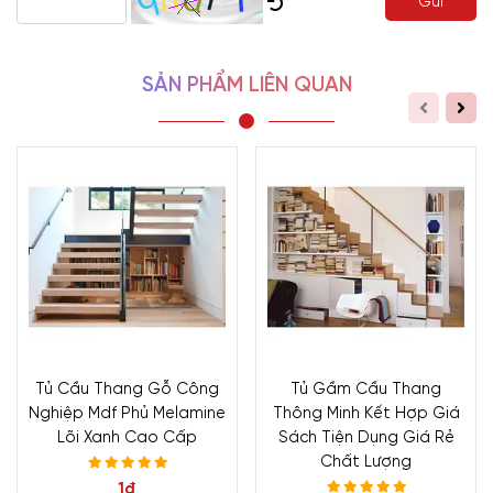
Gửi
- Hotline/Zalo:
0933.118.799
SẢN PHẨM LIÊN QUAN
- Xưởng SX:
83/10 Dương Thị Giang, P. Đông Hưng
Thuận, Tp. Hồ Chí Minh
- Hotline/Zalo:
0933.118.799
Tủ Cầu Thang Gỗ Công
Tủ Gầm Cầu Thang
Nghiệp Mdf Phủ Melamine
Thông Minh Kết Hợp Giá
Lõi Xanh Cao Cấp
Sách Tiện Dụng Giá Rẻ
Chất Lượng
1đ