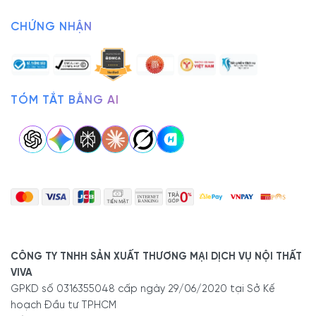
CHỨNG NHẬN
TÓM TẮT BẰNG AI
CÔNG TY TNHH SẢN XUẤT THƯƠNG MẠI DỊCH VỤ NỘI THẤT
VIVA
GPKD số 0316355048 cấp ngày 29/06/2020 tại Sở Kế
hoạch Đầu tư TPHCM