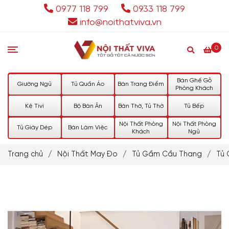
0977 118 799
0933 118 799
info@noithatviva.vn
0
Bàn Ghế Gỗ
Giường Ngủ
Tủ Quần Áo
Bàn Trang Điểm
Phòng Khách
Kệ Tivi
Bộ Bàn Ăn
Bàn Thờ, Tủ Thờ
Tủ Bếp
Nội Thất Phòng
Nội Thất Phòng
Tủ Giày Dép
Bàn Làm Việc
Khách
Ngủ
Trang chủ
/
Nội Thất May Đo
/
Tủ Gầm Cầu Thang
/
Tủ 