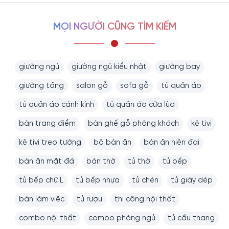
MỌI NGƯỜI CŨNG TÌM KIẾM
giường ngủ
giường ngủ kiểu nhật
giường bay
giường tầng
salon gỗ
sofa gỗ
tủ quần áo
tủ quần áo cánh kính
tủ quần áo cửa lùa
bàn trang điểm
bàn ghế gỗ phòng khách
kệ tivi
kệ tivi treo tường
bộ bàn ăn
bàn ăn hiện đại
bàn ăn mặt đá
bàn thờ
tủ thờ
tủ bếp
tủ bếp chữ L
tủ bếp nhựa
tủ chén
tủ giày dép
bàn làm việc
tủ rượu
thi công nội thất
combo nội thất
combo phòng ngủ
tủ cầu thang