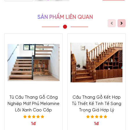
- Hotline/Zalo:
0933.118.799
SẢN PHẨM LIÊN QUAN
- Xưởng SX:
83/10 Dương Thị Giang, P. Đông Hưng
Thuận, Tp. Hồ Chí Minh
- Hotline/Zalo:
0933.118.799
Tủ Cầu Thang Gỗ Công
Cầu Thang Gỗ Kết Hợp
Nghiệp Mdf Phủ Melamine
Tủ Thiết Kế Tinh Tế Sang
Lõi Xanh Cao Cấp
Trọng Giá Hợp Lý
1đ
1đ