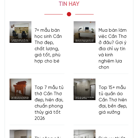
TIN HAY
7+ mẫu bàn
Mua bàn làm
học sinh Cần
việc Cần Thơ
Thơ đẹp,
ở đâu? Gợi ý
chất lượng,
địa chỉ uy tín
giá tốt, phù
và kinh
hợp cho bé
nghiệm lựa
chọn
Top 7 mẫu tủ
Top 15+ mẫu
thờ Cần Thơ
tủ quần áo
đẹp, hiện đại,
Cần Thơ hiện
chuẩn phong
đại, bền đẹp,
thủy giá tốt
giá xưởng
2026