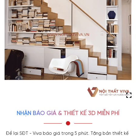
NHẬN BÁO GIÁ & THIẾT KẾ 3D MIỄN PHÍ
Để lại SĐT - Viva báo giá trong 5 phút. Tặng bản thiết kế 