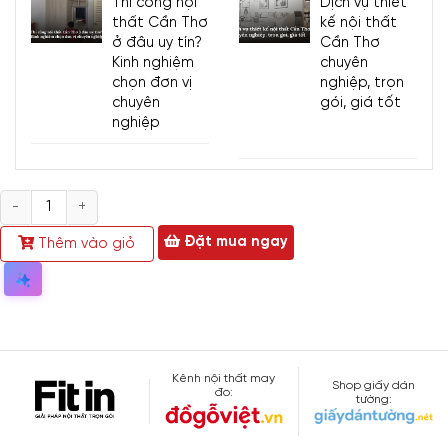
Thi công nội
Dịch vụ thiết
thất Cần Thơ
kế nội thất
ở đâu uy tín?
Cần Thơ
Kinh nghiệm
chuyên
chọn đơn vị
nghiệp, trọn
chuyên
gói, giá tốt
nghiệp
Số
lượng
Đặt mua ngay
Thêm vào giỏ
Kênh nội thất may
Shop giấy dán
đo:
tường: