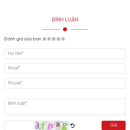
BÌNH LUẬN
- Showroom 1:
160C Trường Chinh, phường Bảy Hiền, Tp
Hồ Chí Minh
-
Hotline/Zalo:
0977.118.799
Đánh giá của bạn
- Showroom 2:
606 Nguyễn Văn Quá, P. Đông Hưng
Thuận, Tp Hồ Chí Minh
Gửi