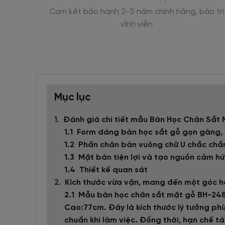
ơn giản
Cam kết bảo hành 2-5 năm chính hãng, bảo trì
vĩnh viễn
Mục lục
Đánh giá chi tiết mẫu Bàn Học Chân Sắt
Form dáng bàn học sắt gỗ gọn gàng, 
Phần chân bàn vuông chữ U chắc chắ
Mặt bàn tiện lợi và tạo nguồn cảm h
Thiết kế quan sát
Kích thước vừa vặn, mang đến một góc họ
Mẫu bàn học chân sắt mặt gỗ BH-2486 
Cao:77cm. Đây là kích thước lý tưởng ph
chuẩn khi làm việc. Đồng thời, hạn chế tá