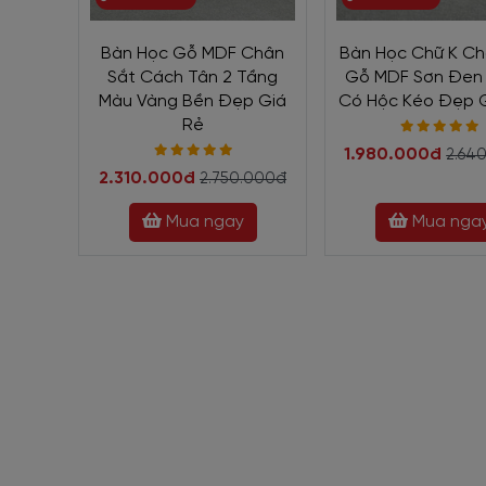
Bàn Học Gỗ MDF Chân
Bàn Học Chữ K Ch
Sắt Cách Tân 2 Tầng
Gỗ MDF Sơn Đen
Màu Vàng Bền Đẹp Giá
Có Hộc Kéo Đẹp G
Rẻ
1.980.000đ
2.64
2.310.000đ
2.750.000đ
Đánh giá chi tiết mẫu B
Mua ngay
Mua nga
Form dáng
bàn học sắt gỗ
gọn
Bàn Học Chân Sắt Mặt Gỗ MDF Melamine có thiết kế dạ
nên không tạo độ rung khi kê bàn ở bất kỳ mặt bằng nà