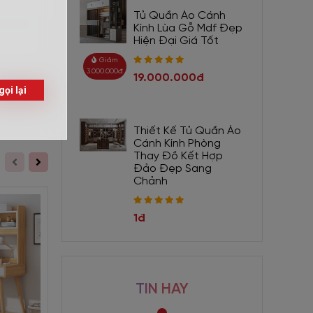
Tủ Quần Áo Cánh
Kính Lùa Gỗ Mdf Đẹp
Hiện Đại Giá Tốt
 mà tiện
 Bàn Học
Giảm
3.000.000đ
19.000.000đ
Gửi
Thiết Kế Tủ Quần Áo
Cánh Kính Phòng
Thay Đồ Kết Hợp
Đảo Đẹp Sang
Chảnh
1đ
TIN HAY
Giảm 330.000đ
Giảm 220.000đ