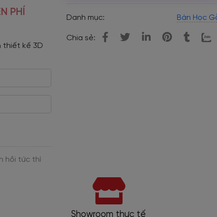
N PHÍ
Danh mục:
Bàn Học G
Chia sẻ:
 thiết kế 3D 
Showroom thực tế