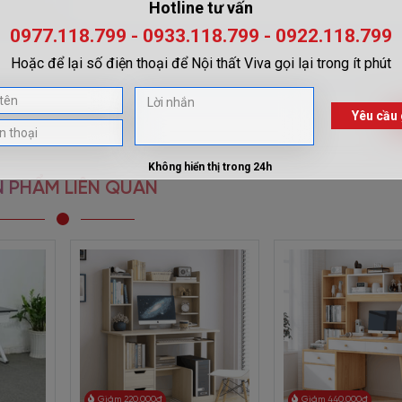
 Một phiên bản thiết kế đặc biệt bởi Viva Furniture. Thiết kế đơn giản
, chất lượng vật liệu vượt trội. Là những gì bạn tìm thấy được ở mẫu
 PHẨM LIÊN QUAN
Giảm 220.000đ
Giảm 440.000đ