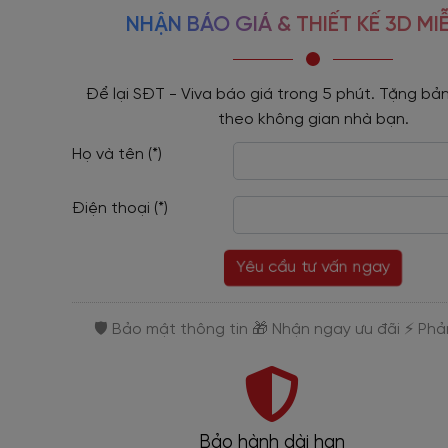
NHẬN BÁO GIÁ & THIẾT KẾ 3D MIỄ
Để lại SĐT - Viva báo giá trong 5 phút. Tặng bản
theo không gian nhà bạn.
Họ và tên (*)
Điện thoại (*)
Yêu cầu tư vấn ngay
Bảo hành dài hạn