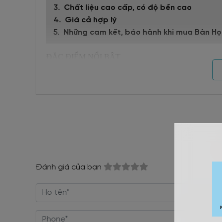
Chất liệu cao cấp, có độ bền cao
Giá cả hợp lý
Những cam kết, bảo hành khi mua Bàn Họ
ĐẶC ĐIỂM NỔI BẬT
+ Thiết kế tối giản, hiện đại
+ Chân bàn khung hình chữ U rất bắt mắt kết hợp phần
+ Khung sắt phủ sơn tĩnh điện hạn chế tối đa về điện, ph
+ Form dáng gọn gàng, kiểu dáng vững chãi, khối lượn
+ Kết cấu bàn chắc chắn
+ Thiết kế tỉ mỉ đến từng góc độ
Đánh giá của bạn
+ Kết hợp phủ một lớp Melamine mang đến cảm giác má
+ Giá thành phải chăng, hợp lý
+ Giá cả hợp lý, dịch vụ tận tâm.