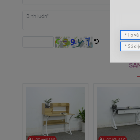
+ Vận chuyển tận nơi, bảo hành 24 tháng.
Bàn Học Chân Sắt Mặt Gỗ MDF Melamine BH-2486
-
dụng, vô cùng chắn chắn, bắt mắt, giá thành cạnh tranh
Chân Sắt Mặt Gỗ rất đáng lựa chọn này.
SẢN
Giảm 440.000đ
Giảm 660.000đ