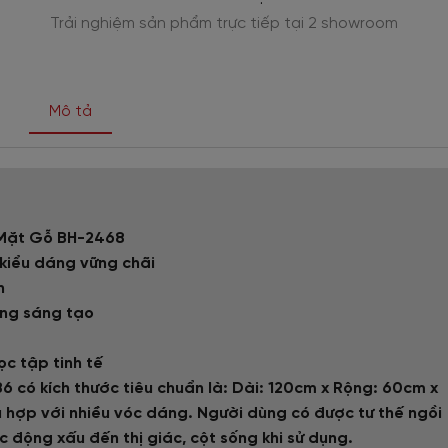
Trải nghiệm sản phẩm trực tiếp tại 2 showroom
Mô tả
 Mặt Gỗ BH-2468
kiểu dáng vững chãi
n
ứng sáng tạo
c tập tinh tế
có kích thước tiêu chuẩn là: Dài: 120cm x Rộng: 60cm x
ù hợp với nhiều vóc dáng. Người dùng có được tư thế ngồi
c động xấu đến thị giác, cột sống khi sử dụng.