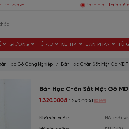
ithatviva.vn
Bảng giá
Thước lỗ 
Ế
GIƯỜNG
TỦ ÁO
KỆ TIVI
BÀN PHẤN
TỦ 
Bàn Học Gỗ Công Nghiệp
/
Bàn Học Chân Sắt Mặt Gỗ MDF 
Bàn Học Chân Sắt Mặt Gỗ MD
1.320.000đ
1.540.000đ
-14%
Nhà sản xuất:
Nội thất Vi