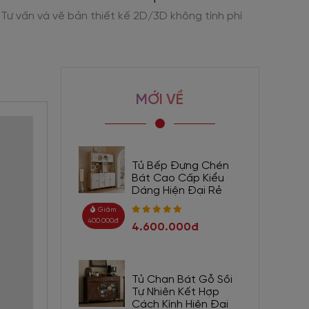
Tư vấn và vẽ bản thiết kế 2D/3D không tính phí
Viva 
MỚI VỀ
Tủ Bếp Đựng Chén
Bát Cao Cấp Kiểu
Dáng Hiện Đại Rẻ
Giảm
400.000đ
4.600.000đ
Tủ Chạn Bát Gỗ Sồi
Tự Nhiên Kết Hợp
Cách Kính Hiện Đại