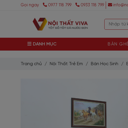
Gọi ngay
0977 118 799
0933 118 799
info@no
DANH MỤC
BÀN GH
Trang chủ
/
Nội Thất Trẻ Em
/
Bàn Học Sinh
/