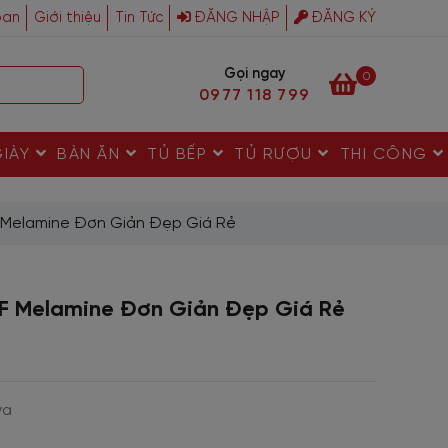
ban
Giới thiệu
Tin Tức
ĐĂNG NHẬP
ĐĂNG KÝ
Gọi ngay
0
0977 118 799
GIÀY
BÀN ĂN
TỦ BẾP
TỦ RƯỢU
THI CÔNG
Melamine Đơn Giản Đẹp Giá Rẻ
F Melamine Đơn Giản Đẹp Giá Rẻ
va