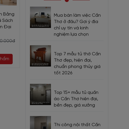
nh Bằng
Bàn Học Nhỏ Gỗ Công
Mẫu Bàn Học Si
Mua bàn làm việc Cần
á Sách
Nghiệp Kèm Kệ Sách
Bằng Gỗ Công 
Thơ ở đâu? Gợi ý địa
n Đại
Chất Lượng Giá Rẻ
Nhỏ Gọ
chỉ uy tín và kinh
nghiệm lựa chọn
2.640.000đ
2.750.000đ
40.000đ
2.970.000đ
2.
Top 7 mẫu tủ thờ Cần
phẩm
Mua ngay
Mua ng
Thơ đẹp, hiện đại,
chuẩn phong thủy giá
tốt 2026
 cao su
Top 15+ mẫu tủ quần
áo Cần Thơ hiện đại,
bền đẹp, giá xưởng
Thi công nội thất Cần