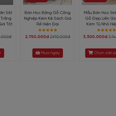
ân Sắt
Bàn Học Bằng Gỗ Công
Mẫu Bàn Học Si
 Trắng
Nghiệp Kèm Kệ Sách Giá
Gỗ Đẹp Liền Gi
iá Tốt
Rẻ Hiện Đại
Kèm Tủ Nhỏ Hiệ
2.750.000đ
3.300.000đ
0.000đ
2.970.000đ
3.7
àn Học Chân Sắt Mặt Gỗ BH-2468
y
Mua ngay
Chọn sản 
 gàng, kiểu dáng vững chãi
ng thẳng và không hộc để đựng tài liệu. Bàn có 4 chân kết hợp nút
o.