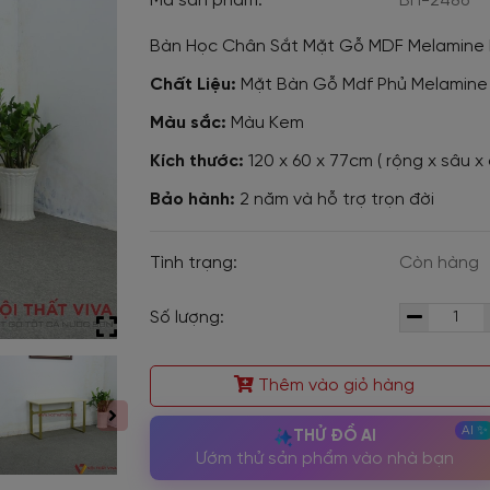
Mã sản phẩm:
BH-2486
Bàn Học Chân Sắt Mặt Gỗ MDF Melamine
Chất Liệu:
Mặt Bàn Gỗ Mdf Phủ Melamine
Màu sắc:
Màu Kem
Kích thước:
120 x 60 x 77cm ( rộng x sâu x 
Bảo hành:
2 năm và hỗ trợ trọn đời
Tình trạng:
Còn hàng
Số lượng:
Thêm vào giỏ hàng
THỬ ĐỒ AI
Ướm thử sản phẩm vào nhà bạn