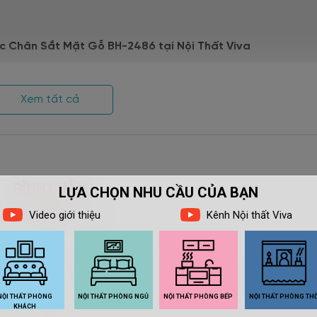
c Chân Sắt Mặt Gỗ BH-2486 tại Nội Thất Viva
Xem tất cả
 bàn góc cạnh hình vuông, vuông vức
ần đế có nút cao su hạn chế trượt sàn.
g >18kg dễ nâng đỡ di chuyển.
BÌNH LUẬN
t tay dễ chịu