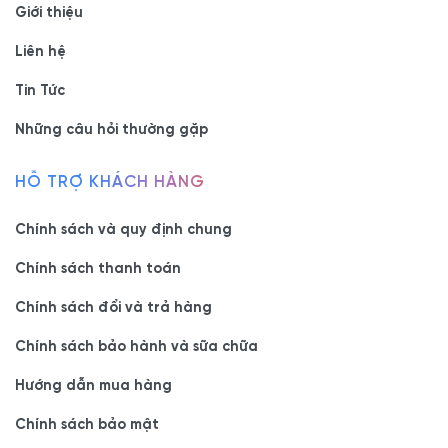
Giới thiệu
riêng.
Liên hệ
Gỗ Gụ (Teak): chất gỗ có ưu điểm rất bền và chống mối
Tin Tức
mọt tự nhiên. Thu hút với màu vàng nâu và vân gỗ đẹp,
Những câu hỏi thường gặp
phù hợp để dùng làm mặt bàn cỡ lớn.
3. Nên chọn bàn làm việc gỗ
HỖ TRỢ KHÁCH HÀNG
tự nhiên từ loại gỗ nào?
Chính sách và quy định chung
Chính sách thanh toán
Tuỳ theo mỗi chất liệu gỗ tự nhiên sẽ có những đặc điểm khác
nhau. Để nắm rõ hơn về từng loại chất liệu, cùng xem qua bảng
Chính sách đổi và trả hàng
thông tin khái quát dưới đây nhé:
Chính sách bảo hành và sữa chữa
Chất
Đặc điểm
Hướng dẫn mua hàng
liệu
Chính sách bảo mật
Bàn
Gỗ thông sở hữu phần thân mềm nhẹ, khả năng chịu