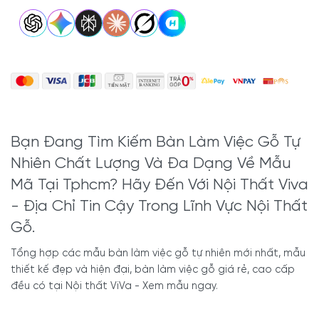
việc
tài lộc. Thường dùng cho các vị lãnh đạo cao cấp như
gỗ
chủ tịch, giám đốc. Hoặc với những người có điều
hương
kiện kinh tế, thích sưu tầm những sản phẩm được làm
từ gỗ quý.
3. Một số mẫu mẫu bàn làm
việc gỗ tự nhiên đẹp nhất hiện
Bạn Đang Tìm Kiếm Bàn Làm Việc Gỗ Tự
Nhiên Chất Lượng Và Đa Dạng Về Mẫu
nay
Mã Tại Tphcm? Hãy Đến Với Nội Thất Viva
- Địa Chỉ Tin Cậy Trong Lĩnh Vực Nội Thất
3.1. Bộ bàn làm việc gỗ tự nhiên hiện đại dành cho giám đốc
Gỗ.
dạng chữ L
Tổng hợp các mẫu bàn làm việc gỗ tự nhiên mới nhất, mẫu
thiết kế đẹp và hiện đại, bàn làm việc gỗ giá rẻ, cao cấp
Chất liệu gỗ tần bì cao cấp mang đến sự mới lạ, độc đáo khi bước
đều có tại Nội thất ViVa - Xem mẫu ngay.
vào không gian phòng. Với tone màu nâu đỏ vẹn nguyên của chất
liệu gỗ tự nhiên, sẽ giúp tôn lên vẻ đẹp sang trọng, uy nghiêm.