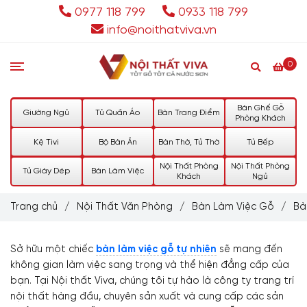
0977 118 799
0933 118 799
info@noithatviva.vn
0
Bàn Ghế Gỗ
Giường Ngủ
Tủ Quần Áo
Bàn Trang Điểm
Phòng Khách
Kệ Tivi
Bộ Bàn Ăn
Bàn Thờ, Tủ Thờ
Tủ Bếp
Nội Thất Phòng
Nội Thất Phòng
Tủ Giày Dép
Bàn Làm Việc
Khách
Ngủ
Trang chủ
/
Nội Thất Văn Phòng
/
Bàn Làm Việc Gỗ
/
Bà
Sở hữu một chiếc
bàn làm việc gỗ tự nhiên
sẽ mang đến
không gian làm việc sang trọng và thể hiện đẳng cấp của
bạn. Tại Nội thất Viva, chúng tôi tự hào là công ty trang trí
nội thất hàng đầu, chuyên sản xuất và cung cấp các sản