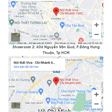
không gian.
3.3. Bàn làm việc đơn dành cho lãnh đạo
Chất liệu gỗ tự nhiên, thiết kế với phần chân hộp lượn tinh tế.
Phần yếm ốp nổi hình chữ L với hoạ tiết trang trí đơn giản. Gồm
có bàn lớn, hộc tủ di động, tủ phụ chứa đồ tiện lợi.
Showroom 2: 606 Nguyễn Văn Quá, P.Đông Hưng
Mặt bàn phủ sơn bóng cao cấp. Thiết kế ô đen bóng tại vị trí chỗ
Thuận, Tp HCM
ngồi sẽ tạo sự sang trọng, cao cấp. Đồng thời, bàn cũng bố trí vị
trí để nối dây mạng, dây điện tiện lợi. Giúp bề mặt bàn trở nên
gọn gàng, thoáng mắt hơn.
3.4. Bàn làm việc gỗ tự nhiên đơn cao cấp cho gia đình hoặc
công ty
Đây là mẫu bàn làm việc gỗ tự nhiên màu nâu trầm đặc thù của