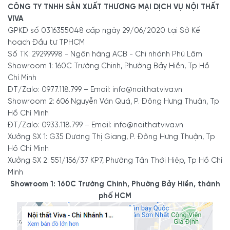
CÔNG TY TNHH SẢN XUẤT THƯƠNG MẠI DỊCH VỤ NỘI THẤT
Thiết kế chất liệu da cao cấp của mặt bàn với ổ cắm chìm tiện lợi
VIVA
tạo nên sự hài hòa, đẳng cấp, phù hợp cho không gian làm việc
GPKD số 0316355048 cấp ngày 29/06/2020 tại Sở Kế
của vị trí cấp cao.
hoạch Đầu tư TPHCM
Số TK: 29299998 - Ngân hàng ACB - Chi nhánh Phú Lâm
Bàn làm việc gỗ tự nhiên
thường sử dụng nhiều nhất là từ các
Showroom 1: 160C Trường Chinh, Phường Bảy Hiền, Tp Hồ
loại gỗ ghép tự nhiên như gỗ cao su, gỗ sồi và gỗ xoan đào...
Chí Minh
Với mẫu bàn thiết kế dạng chữ L, người dùng có thể thoải mái
ĐT/Zalo: 0977.118.799 – Email: info@noithatviva.vn
Showroom 2: 606 Nguyễn Văn Quá, P. Đông Hưng Thuận, Tp
sắp xếp đồ thiết bị làm việc mà không lo thiếu diện tích. Hộc tủ
Hồ Chí Minh
tiện lợi với ngăn kéo, khóa riêng tư, thoải mái lưu trữ đồ dùng cá
ĐT/Zalo: 0933.118.799 – Email: info@noithatviva.vn
nhân và tài liệu riêng.
Xưởng SX 1: G35 Dương Thị Giang, P. Đông Hưng Thuận, Tp
Hồ Chí Minh
3.2. Bàn làm việc gỗ tự nhiên hộc ngang cao cấp
Xưởng SX 2: 551/156/37 KP7, Phường Tân Thới Hiệp, Tp Hồ Chí
Minh
Mẫu bàn này có kiểu dáng thiết kế độc đáo và lạ mắt, phù hợp
Showroom 1: 160C Trường Chinh, Phường Bảy Hiền, thành
cho không gian làm việc cá nhân. Phần hộc gắn ngang phía trên
phố HCM
và ngăn kéo phía dưới sẽ giúp người dùng có thể thoải mái lưu trữ
tài liệu, đồ dùng làm việc mà không bị cảm giác “bức bí” về