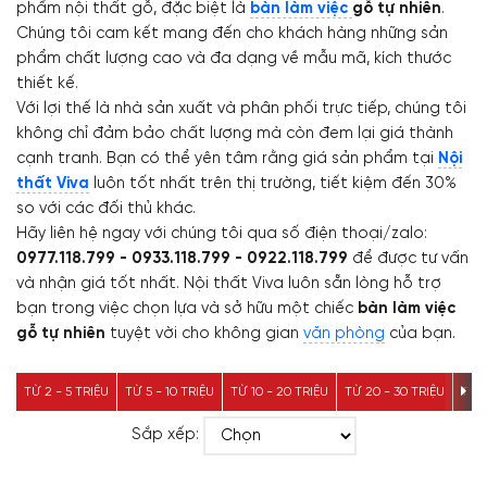
phẩm nội thất gỗ, đặc biệt là
bàn làm việc
gỗ tự nhiên
.
Chúng tôi cam kết mang đến cho khách hàng những sản
phẩm chất lượng cao và đa dạng về mẫu mã, kích thước
thiết kế.
Với lợi thế là nhà sản xuất và phân phối trực tiếp, chúng tôi
không chỉ đảm bảo chất lượng mà còn đem lại giá thành
cạnh tranh. Bạn có thể yên tâm rằng giá sản phẩm tại
Nội
thất Viva
luôn tốt nhất trên thị trường, tiết kiệm đến 30%
so với các đối thủ khác.
Hãy liên hệ ngay với chúng tôi qua số điện thoại/zalo:
0977.118.799 - 0933.118.799 - 0922.118.799
để được tư vấn
và nhận giá tốt nhất. Nội thất Viva luôn sẵn lòng hỗ trợ
bạn trong việc chọn lựa và sở hữu một chiếc
bàn làm việc
gỗ tự nhiên
tuyệt vời cho không gian
văn phòng
của bạn.
TỪ 2 - 5 TRIỆU
TỪ 5 - 10 TRIỆU
TỪ 10 - 20 TRIỆU
TỪ 20 - 30 TRIỆU
TỪ 3
Sắp xếp: