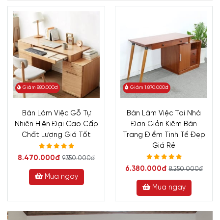
Giảm 880.000đ
Giảm 1.870.000đ
Bàn Làm Việc Gỗ Tự
Bàn Làm Việc Tại Nhà
Nhiên Hiện Đại Cao Cấp
Đơn Giản Kiêm Bàn
Chất Lượng Giá Tốt
Trang Điểm Tinh Tế Đẹp
Giá Rẻ
8.470.000đ
9.350.000đ
6.380.000đ
8.250.000đ
Mua ngay
Mua ngay