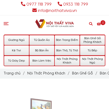
0977 118 799
0933 118 799
info@noithatviva.vn
0
Bàn Ghế Gỗ
Giường Ngủ
Tủ Quần Áo
Bàn Trang Điểm
Phòng Khách
Kệ Tivi
Bộ Bàn Ăn
Bàn Thờ, Tủ Thờ
Tủ Bếp
Nội Thất Phòng
Nội Thất Phòng
Tủ Giày Dép
Bàn Làm Việc
Khách
Ngủ
Trang chủ
/
Nội Thất Phòng Khách
/
Bàn Ghế Gỗ
/
Bàn 