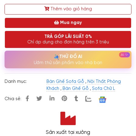
Thêm vào giỏ hàng
Mua ngay
TRẢ GÓP LÃI SUẤT 0%
Chỉ áp dụng cho đơn hàng trên 3 triệu
THỬ ĐỒ AI
Ướm thử sản phẩm vào nhà bạn
Danh mục:
Bàn Ghế Sofa Gỗ
,
Nội Thất Phòng
Khách
,
Bàn Ghế Gỗ
,
Sofa Chữ L
Chia sẻ:
Sản xuất tại xưởng