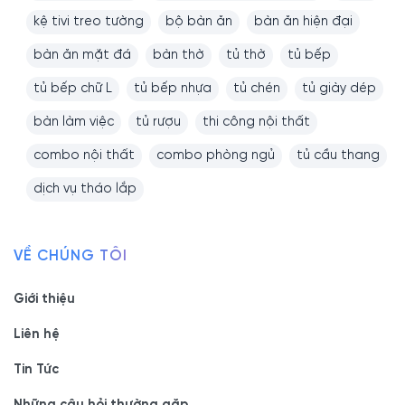
kệ tivi treo tường
bộ bàn ăn
bàn ăn hiện đại
bàn ăn mặt đá
bàn thờ
tủ thờ
tủ bếp
tủ bếp chữ L
tủ bếp nhựa
tủ chén
tủ giày dép
bàn làm việc
tủ rượu
thi công nội thất
combo nội thất
combo phòng ngủ
tủ cầu thang
dịch vụ tháo lắp
VỀ CHÚNG TÔI
Giới thiệu
Liên hệ
Tin Tức
Những câu hỏi thường gặp