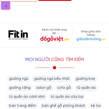
Kênh nội thất may
Shop giấy dán
đo:
tường:
MỌI NGƯỜI CŨNG TÌM KIẾM
giường ngủ
giường ngủ kiểu nhật
giường bay
giường tầng
salon gỗ
sofa gỗ
tủ quần áo
tủ quần áo cánh kính
tủ quần áo cửa lùa
bàn trang điểm
bàn ghế gỗ phòng khách
kệ tivi