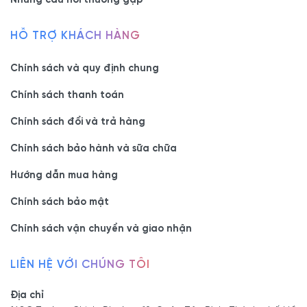
HỖ TRỢ KHÁCH HÀNG
Chính sách và quy định chung
Chính sách thanh toán
Chính sách đổi và trả hàng
Chính sách bảo hành và sữa chữa
Thông tin chi tiết:
Hướng dẫn mua hàng
Loại gỗ:
Gỗ Sồi Nga tự nhiên
Chính sách bảo mật
Đặc tính:
Sơn PU
Chính sách vận chuyển và giao nhận
Chất
Chất lượng rất tốt, trung bình 10-20 năm
lượng:
LIÊN HỆ VỚI CHÚNG TÔI
Thợ thi
Thợ được đào tạo bài bản chuyên nghiệp,
công:
kinh nghiệm trên 5 năm
Địa chỉ