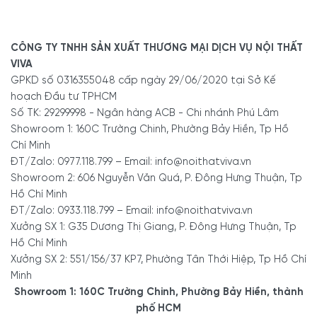
Miễn phí vận chuyển lắp đặt trong vòng bán kính 5km tính từ cửa
hàng, các khu vực khác nhân viên tư vấn sẽ báo chi phí cho
khách khi chốt đơn hàng.
CÔNG TY TNHH SẢN XUẤT THƯƠNG MẠI DỊCH VỤ NỘI THẤT
VIVA
GPKD số 0316355048 cấp ngày 29/06/2020 tại Sở Kế
- Showroom 1:
160C Trường Chinh, phường Bảy Hiền, Tp
hoạch Đầu tư TPHCM
Hồ Chí Minh
-
Hotline/Zalo:
0977.118.799
Số TK: 29299998 - Ngân hàng ACB - Chi nhánh Phú Lâm
Showroom 1: 160C Trường Chinh, Phường Bảy Hiền, Tp Hồ
Chí Minh
ĐT/Zalo: 0977.118.799 – Email: info@noithatviva.vn
- Showroom 2:
606 Nguyễn Văn Quá, P. Đông Hưng
Thuận, Tp Hồ Chí Minh
Showroom 2: 606 Nguyễn Văn Quá, P. Đông Hưng Thuận, Tp
- Hotline/Zalo:
0933.118.799
Hồ Chí Minh
ĐT/Zalo: 0933.118.799 – Email: info@noithatviva.vn
Xưởng SX 1: G35 Dương Thị Giang, P. Đông Hưng Thuận, Tp
- Xưởng SX:
83/10 Dương Thị Giang, P. Đông Hưng
Hồ Chí Minh
Thuận, Tp. Hồ Chí Minh
Xưởng SX 2: 551/156/37 KP7, Phường Tân Thới Hiệp, Tp Hồ Chí
- Hotline/Zalo:
0933.118.799
Minh
Showroom 1: 160C Trường Chinh, Phường Bảy Hiền, thành
phố HCM