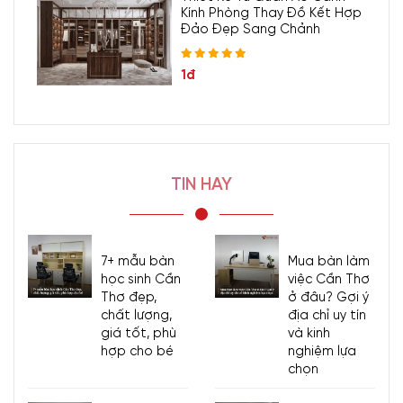
Kính Phòng Thay Đồ Kết Hợp
Đảo Đẹp Sang Chảnh
1đ
TIN HAY
7+ mẫu bàn
Mua bàn làm
học sinh Cần
việc Cần Thơ
Thơ đẹp,
ở đâu? Gợi ý
chất lượng,
địa chỉ uy tín
giá tốt, phù
và kinh
hợp cho bé
nghiệm lựa
chọn