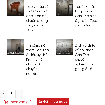
Top 7 mẫu tủ
Top 15+ mẫu
thờ Cần Thơ
tủ quần áo
đẹp, hiện đại,
Cần Thơ hiện
chuẩn phong
đại, bền đẹp,
thủy giá tốt
giá xưởng
2026
Thi công nội
Dịch vụ thiết
thất Cần Thơ
kế nội thất
ở đâu uy tín?
Cần Thơ
Kinh nghiệm
chuyên
chọn đơn vị
nghiệp, trọn
chuyên
gói, giá tốt
nghiệp
Số
lượng
Đặt mua ngay
Thêm vào giỏ