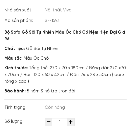
Nhà sản xuất:
Nội thất Viva
Mã sản phẩm:
SF-1593
Bộ Sofa Gỗ Sồi Tự Nhiên Màu Óc Chó Có Nệm Hiện Đại Giá
Rẻ
Chất liệu:
Gỗ Sồi Tự Nhiên
Màu sắc
: Màu Óc Chó
Kích thước:
Tổng thể: 270 x 70 x 180cm / Băng dài: 270 x70
x 70cm / Bàn: 120 x 60 x 42cm / Đôn: 74 x 28 x 50cm ( dài x
rộng x cao )
Bảo hành:
5 năm & hỗ trợ trọn đời
Tình trạng:
Còn hàng
Số lượng: