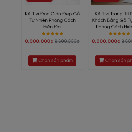
Kệ Tivi Đơn Giản Đẹp Gỗ
Kệ Tivi Trang Trí
Tự Nhiên Phong Cách
Khách Bằng Gỗ Tự
Hiện Đại
Phong Cách Hiệ
8.000.000đ
8.000.000đ
8.800.000đ
8.80
Chọn sản phẩm
Chọn sản p
I. Thông tin chi tiết Kệ
2356
Chất liệu:
hoàn thiện từ tự nhiên chắc chắn, kết hợp l
trung thực nhất.
Màu sắc:
màu gỗ tự nhiên rất gần gũi, mộc mạc và thâ