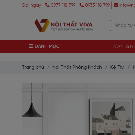
Gọi ngay
0977 118 799
0933 118 799
info@no
DANH MỤC
BÀN GH
Trang chủ
/
Nội Thất Phòng Khách
/
Kệ Tivi
/