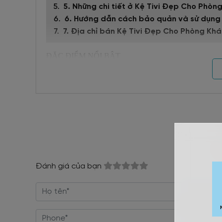
5. Những chi tiết ở Kệ Tivi Đẹp Cho Phòn
6. Hướng dẫn cách bảo quản và sử dụng
7. Địa chỉ bán Kệ Tivi Đẹp Cho Phòng Kh
ĐẶC ĐIỂM NỔI BẬT
+ Kết cấu vững chãi, chắc chắn, đáp ứng nhu cầu lưu tr
+ Kiểu dáng trơn đơn giản, nhưng rất sang trọng và tiện 
+ Thiết kế tiết kiệm diện tích mặt sàn
+ Giúp đổi mới không gian phòng khách
+ Ấn tượng với những đường vân gỗ ấn tượng và mượt
+ Bề mặt dài cho khách hàng trưng nhiều đồ trang trí.
Đánh giá của bạn
+ Linh hoạt với nhiều kích thước lựa chọn
+ Sản phẩm chất lượng đảm bảo, tối ưu công năng sử d
+ Chất liệu gỗ sồi ghép không pha gỗ tạp