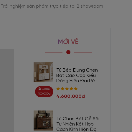
Trải nghiệm sản phẩm trực tiếp tại 2 showroom
Tư vấn
MỚI VỀ
Tủ Bếp Đựng Chén
Bát Cao Cấp Kiểu
Dáng Hiện Đại Rẻ
Giảm
400.000đ
4.600.000đ
Tủ Chạn Bát Gỗ Sồi
Tự Nhiên Kết Hợp
Cách Kính Hiện Đại