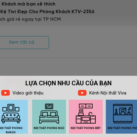
g Khách mà bạn sẽ thích
 Kệ Tivi Đẹp Cho Phòng Khách KTV-2356
ách giá rẻ ngay tại TP HCM
Xem tất cả
ữ đa dạng.
lợi
BÌNH LUẬN
 mà
ụng.