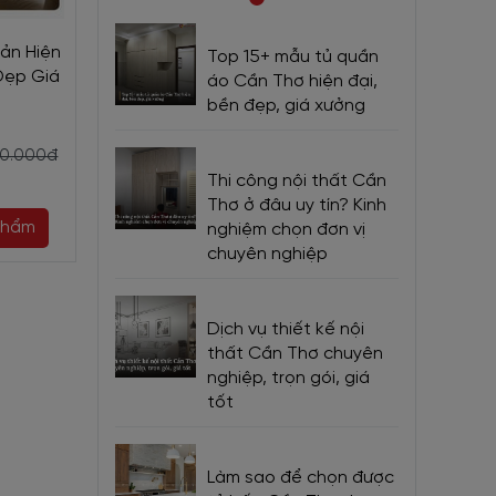
iản Hiện
Kệ Tivi Phòng Khách
Kệ Tivi Đẹp Hiệ
Top 15+ mẫu tủ quần
Đẹp Giá
Bằng Gỗ Tự Nhiên Phong
Sồi Nga Kiểu H
áo Cần Thơ hiện đại,
Cách Hiện Đại
Đẹp Giá 
bền đẹp, giá xưởng
7.200.000đ
10.500.0
00.000đ
7.800.000đ
Thi công nội thất Cần
11.500.00
Thơ ở đâu uy tín? Kinh
phẩm
Chọn sản phẩm
Mua ng
nghiệm chọn đơn vị
chuyên nghiệp
Dịch vụ thiết kế nội
thất Cần Thơ chuyên
nghiệp, trọn gói, giá
tốt
ộng và
Làm sao để chọn được
sắc khác