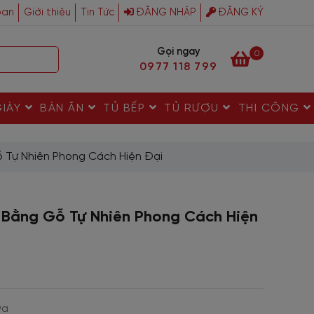
ban
Giới thiệu
Tin Tức
ĐĂNG NHẬP
ĐĂNG KÝ
Gọi ngay
0
0977 118 799
GIÀY
BÀN ĂN
TỦ BẾP
TỦ RƯỢU
THI CÔNG
 Tự Nhiên Phong Cách Hiện Đại
 Bằng Gỗ Tự Nhiên Phong Cách Hiện
va