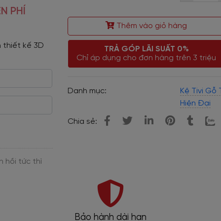
N PHÍ
Thêm vào giỏ hàng
 thiết kế 3D 
TRẢ GÓP LÃI SUẤT 0%
Chỉ áp dụng cho đơn hàng trên 3 triệu
Danh mục:
Kệ Tivi Gỗ 
Hiện Đại
Chia sẻ:
Bảo hành dài hạn