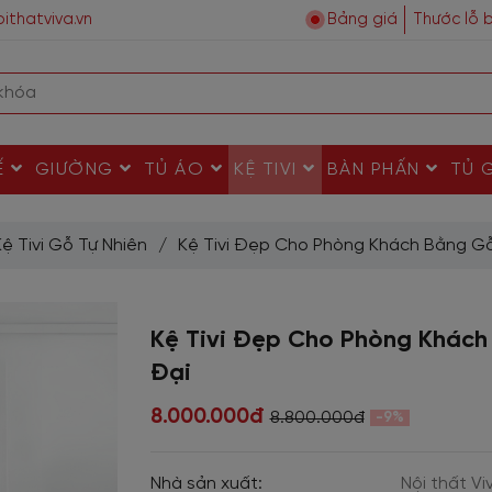
ithatviva.vn
Bảng giá
Thước lỗ 
Ế
GIƯỜNG
TỦ ÁO
KỆ TIVI
BÀN PHẤN
TỦ 
Kệ Tivi Gỗ Tự Nhiên
/
Kệ Tivi Đẹp Cho Phòng Khách Bằng Gỗ
Kệ Tivi Đẹp Cho Phòng Khách
Đại
8.000.000đ
8.800.000đ
-9%
Nhà sản xuất:
Nội thất Vi