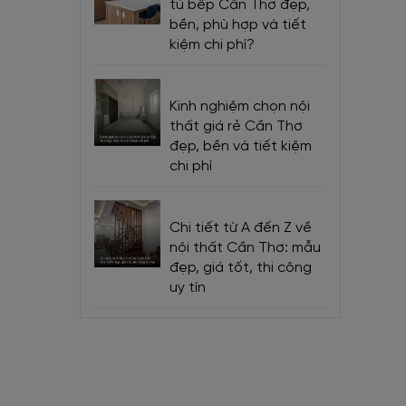
tủ bếp Cần Thơ đẹp,
bền, phù hợp và tiết
kiệm chi phí?
ứng đáng
Kinh nghiệm chọn nội
thất giá rẻ Cần Thơ
úp mang
đẹp, bền và tiết kiệm
chi phí
Chi tiết từ A đến Z về
nội thất Cần Thơ: mẫu
đẹp, giá tốt, thi công
uy tín