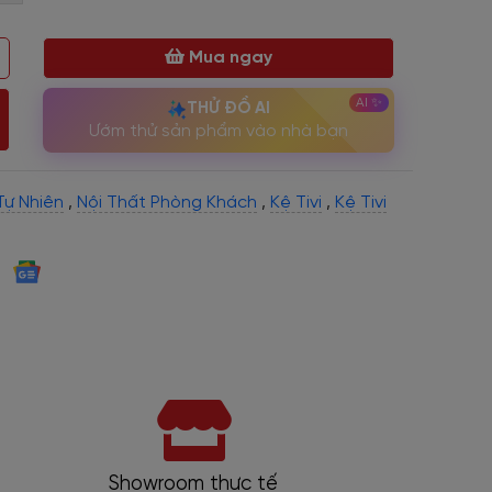
Mua ngay
THỬ ĐỒ AI
Ướm thử sản phẩm vào nhà bạn
Tự Nhiên
,
Nội Thất Phòng Khách
,
Kệ Tivi
,
Kệ Tivi
Showroom thực tế