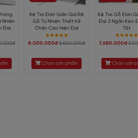
 Phòng
Kệ Tivi Đơn Giản Giá Rẻ
Kệ Tivi Gỗ Đơn G
 Nhiên
Gỗ Tự Nhiên Thiết Kế
Đại 2 Ngăn Kéo 
n Đại
Chân Cao Hiện Đại
Tốt
8.000.000đ
7.680.000đ
0.000đ
8.800.000đ
8.5
hẩm
Chọn sản phẩm
Chọn sản 
 Tivi Đẹp Cho Phòng Khách KTV-
ớp sơn phủ PU bảo vệ tự nhiên tuyệt đẹp. Các đường nét vân gỗ sinh đ
n thiện. Ngoài ra, quý khách hàng cũng được tùy chọn với nhiều màu 