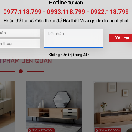
theo nhu cầu riêng.
quản lý chất lượng chặt chẽ từng khâu sản xuất.
 qua trung gian
hong Cách Hiện Đại
không những có ngoại hình đẹp mắt, gần gũi mà
àng phối hợp cùng những món nội thất phòng khách khác một cách tha
 PHẨM LIÊN QUAN
đẹp cho phòng khách nhé!
Giảm 800.000đ
Giảm 820.000đ