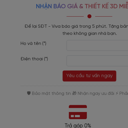
NHẬN BÁO GIÁ & THIẾT KẾ 3D MIỄ
Để lại SĐT - Viva báo giá trong 5 phút. Tặng bản
theo không gian nhà bạn.
Họ và tên (*)
Điện thoại (*)
Yêu cầu tư vấn ngay
Trả góp 0%