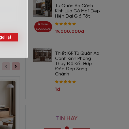
Tủ Quần Áo Cánh
Kính Lùa Gỗ Mdf Đẹp
Hiện Đại Giá Tốt
Giảm
3.000.000đ
19.000.000đ
Gửi
 còn có
Thiết Kế Tủ Quần Áo
nh lịch,
Cánh Kính Phòng
Thay Đồ Kết Hợp
Đảo Đẹp Sang
Chảnh
1đ
TIN HAY
Giảm 600.000đ
Giảm 1.000.000đ