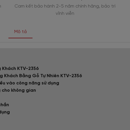
n
Cam kết bảo hành 2-5 năm chính hãng, bảo trì
vĩnh viễn
Mô tả
òng Khách KTV-2356
òng Khách Bằng Gỗ Tự Nhiên KTV-2356
hiều vào công năng sử dụng
ng cho không gian
 chắn
 dụng