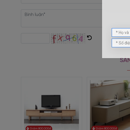
+ Kệ tivi có thể thay đổi chất liệu, kích thước, màu sắc 
+ Sản phẩm được sản xuất trực tiếp tại xưởng, đảm bảo 
+ Giá rẻ nhất thị trường trực tiếp từ nhà sản xuất không
+ Thời gian bảo hành lên đến 5 năm.
Kệ Tivi Đẹp Cho Phòng Khách Bằng Gỗ Tự Nhiên P
giá trị sử dụng lâu dài. Hơn nữa, sản phẩm cũng dễ d
SẢN
hài hòa. Cùng Nội thất Viva khám phá chi tiết kệ tivi 
Giảm 800.000đ
Giảm 800.000đ