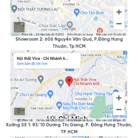
với chi phí 0 đồng. Nội thất Viva có xưởng sản xuất trực tiếp nên
việc điều chỉnh theo yêu cầu rất linh hoạt.
Việc đo kích thước chính xác là cần thiết vì điều đó sẽ giúp quý
khách hàng biết chắc chắn mẫu kệ tivi này có phù hợp với không
gian nhà hay không. Hoặc sản phẩm có thể vận chuyển được qua
Showroom 2: 606 Nguyễn Văn Quá, P.Đông Hưng
Thuận, Tp HCM
cửa/cầu thang/hành lang/thang máy...
Nếu như bạn cũng yêu thích sự thời thượng và thanh lịch ở
mẫu
kệ tivi treo tường phòng khách
này thì hãy bớt chút thời gian,
ghé ngay Nội thất Viva ngay hôm nay nhé.
6. Ưu điểm của Mẫu Kệ Tivi
Treo Tường Hiện Đại Cánh
Kính Cao Cấp KTV-3119
Xưởng SX 1: 83/10 Dương Thị Giang, P. Đông Hưng Thuận,
Nhắc đến ưu điểm của
Mẫu Kệ Tivi Treo Tường Hiện Đại
có
TP HCM
thể kể đến như sau: