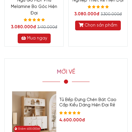
Ngủ Gỗ MDF Phủ
Nghiệp Thiết Kế Hiện Đại
Melamine Bo Góc Hiện
Đại
3.080.000đ
3.300.000đ
Chọn sản phẩm
3.080.000đ
3.410.000đ
Mua ngay
MỚI VỀ
1. Giới thiệu Mẫu Kệ Tivi
Tủ Bếp Đựng Chén Bát Cao
Treo Tường Hiện Đại KTV-
Cấp Kiểu Dáng Hiện Đại Rẻ
3119
4.600.000đ
Trong không gian sống hiện đại ngày nay, việc trưng bày và sắp
Giảm 400.000đ