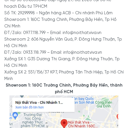
hoạch Đầu tư TPHCM
Số TK: 29299998 - Ngân hàng ACB - Chi nhánh Phú Lâm
5. Kích thước linh hoạt
Showroom 1: 160C Trường Chinh, Phường Bảy Hiền, Tp Hồ
Chí Minh
Bề mặt
mẫu kệ tivi treo tường hiện đại
có thiết kế rộng rãi để
ĐT/Zalo: 0977.118.799 – Email: info@noithatviva.vn
Showroom 2: 606 Nguyễn Văn Quá, P. Đông Hưng Thuận, Tp
dùng làm điểm tựa kê đỡ vững chãi, chắc chắn. Với không gian
Hồ Chí Minh
mặt kề này, bạn có thể tận dụng để được với những vật phẩm
ĐT/Zalo: 0933.118.799 – Email: info@noithatviva.vn
trang trí để trang hoàng cho không gian thêm phần xinh xắn.
Xưởng SX 1: G35 Dương Thị Giang, P. Đông Hưng Thuận, Tp
Xét về kích thước,
kệ tivi treo tường phòng khách hiện đại
Hồ Chí Minh
QLT-3119 được đánh giá là phù hợp với những không gian
Xưởng SX 2: 551/156/37 KP7, Phường Tân Thới Hiệp, Tp Hồ Chí
không quá rộng rãi. Tuy có diện tích không lớn song sản phẩm
Minh
Showroom 1: 160C Trường Chinh, Phường Bảy Hiền, thành
vẫn đủ không gian tiện nghi.
phố HCM
Ngoài kích thước tiêu chuẩn như hình ra, Nội thất Viva còn nhận
đặt hàng mẫu kệ tivi treo tường hiện đại theo nhu cầu. Chỉ cần
bạn cung cấp thông tin về kiểu dáng, kích thước và màu sắc kệ
tivi treo tường mong muốn, chúng tôi sẽ lên bảng vẽ thiết kế 3D