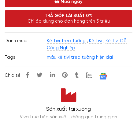
Mua ngay
TRẢ GÓP LÃI SUẤT 0%
Chỉ áp dụng cho đơn hàng trên 3 triệu
Danh mục:
Kệ Tivi Treo Tường
,
Kệ Tivi
,
Kệ Tivi Gỗ
Công Nghiệp
Tags :
mẫu kệ tivi treo tường hiện đại
Chia sẻ:
Sản xuất tại xưởng
Viva trực tiếp sản xuất, không qua trung gian