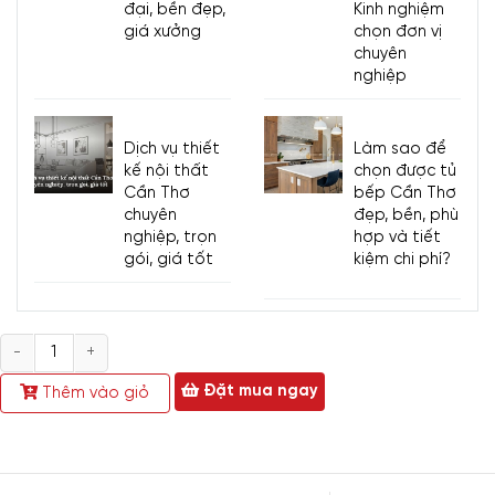
đại, bền đẹp,
Kinh nghiệm
khác.
giá xưởng
chọn đơn vị
Kiểu dáng:
Bàn chữ nhật - hiện đại
chuyên
nghiệp
Phong cách:
mẫu mã đẹp, hiện đại, kiểu dáng đơn giản
phù hợp với nhiều không gian, phù hợp với không gian
phòng khách nhỏ, sang trọng, căn hộ cao cấp, nhà phố hiện
Dịch vụ thiết
Làm sao để
kế nội thất
chọn được tủ
đại...
Cần Thơ
bếp Cần Thơ
chuyên
đẹp, bền, phù
Phụ kiện:
bản lề giảm chấn chính hãng, ray bi ngăn kéo
nghiệp, trọn
hợp và tiết
Thương hiệu:
Nội thất Viva
gói, giá tốt
kiệm chi phí?
Tình trạng:
Mới 100%
3. Đánh giá chi tiết Mẫu Kệ
Số
lượng
Đặt mua ngay
Tivi Treo Tường Hiện Đại
Thêm vào giỏ
Cánh Kính Cao Cấp KTV-