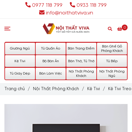
0977 118 799
0933 118 799
info@noithatviva.vn
0
Bàn Ghế Gỗ
Giường Ngủ
Tủ Quần Áo
Bàn Trang Điểm
Phòng Khách
Kệ Tivi
Bộ Bàn Ăn
Bàn Thờ, Tủ Thờ
Tủ Bếp
Nội Thất Phòng
Nội Thất Phòng
Tủ Giày Dép
Bàn Làm Việc
Khách
Ngủ
Trang chủ
/
Nội Thất Phòng Khách
/
Kệ Tivi
/
Kệ Tivi Tre