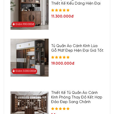
Thiết Kế Kiểu Dáng Hiện Đại
11.300.000đ
Giảm 900.000đ
Tủ Quần Áo Cánh Kính Lùa
Gỗ Mdf Đẹp Hiện Đại Giá Tốt
19.000.000đ
2. Thông tin sản phẩm KTV-
Giảm 3.000.000đ
3119
Thiết Kế Tủ Quần Áo Cánh
Mã sản phẩm:
KTV-3119
Kính Phòng Thay Đồ Kết Hợp
Đảo Đẹp Sang Chảnh
Chất liệu:
gỗ công nghiệp MDF cốt lõi xanh chống ẩm, độ
dày 17 ly rất bền bỉ và chắc chắn. Kết hợp bề mặt phun sơn