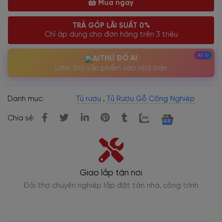
Mua ngay
TRẢ GÓP LÃI SUẤT 0%
Chỉ áp dụng cho đơn hàng trên 3 triệu
THỬ ĐỒ AI
Ướm thử sản phẩm vào nhà bạn
Danh mục:
Tủ rượu
,
Tủ Rượu Gỗ Công Nghiệp
Chia sẻ:
Giao lắp tận nơi
,
Đội thợ chuyên nghiệp lắp đặt tận nhà, công trình