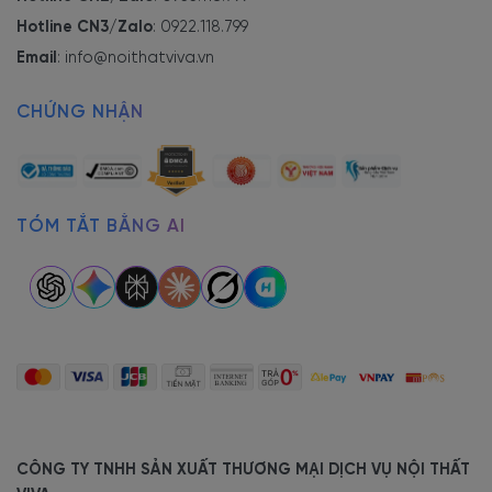
Hotline CN3/Zalo
:
0922.118.799
Email
:
info@noithatviva.vn
Được hoàn thiện từ chất liệu gỗ MDF lõi xanh vô cùng chắc
chắn, khả năng chống ẩm tốt, tránh được mối mọt, cong vênh
CHỨNG NHẬN
trong thời gian sử dụng. Bề mặt láng mịn lau chùi vệ sinh dễ dàng
trong quá trình sử dụng.
Nhằm mang đến khách hàng trải nghiệm sử dụng tốt nhất, chất
liệu gỗ MDF được xử lý với quy trình công nghiệp tiên tiến. Đảm
TÓM TẮT BẰNG AI
bảo khắc phục tình trạng mối mọt, cong vênh. Sản phẩm có kết
cấu vững chãi, chắc chắn, chịu được trọng lượng lớn với tuổi thọ
sử dụng lên đến 10-15 năm.
Kết hợp phun sơn bệt, phủ Melamine bề mặt. Mang đến màu sắc
tươi sáng, tạo điểm nhấn nổi bật trong không gian phòng khách
gia đình.
Kích thước nhỏ gọn
CÔNG TY TNHH SẢN XUẤT THƯƠNG MẠI DỊCH VỤ NỘI THẤT