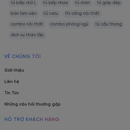
tủ bếp chữ L
tủ bếp nhựa
tủ chén
tủ giày dép
bàn làm việc
tủ rượu
thi công nội thất
combo nội thất
combo phòng ngủ
tủ cầu thang
dịch vụ tháo lắp
VỀ CHÚNG TÔI
Giới thiệu
Màu sắc thanh lịch, có đa
Liên hệ
dạng sự lựa chọn
Tin Tức
Những câu hỏi thường gặp
Tủ rượu đẹp hiện đại màu trắng trang nhã, đem đến không
gian sự đơn giản, sang trọng. Giúp người dùng sắp xếp bố cục
HỖ TRỢ KHÁCH HÀNG
trong nhà một cách tinh tế, hài hòa, mang tính nghệ thuật cao.