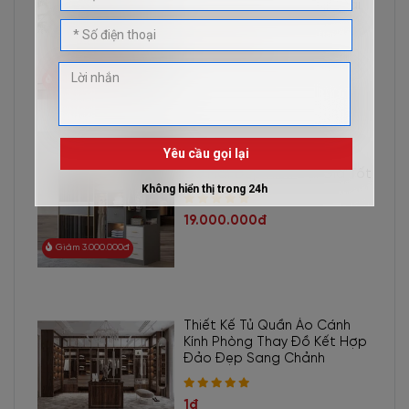
Thiết Kế Kiểu Dáng Hiện Đại
11.300.000đ
Giảm 900.000đ
Tủ Quần Áo Cánh Kính Lùa
Gỗ Mdf Đẹp Hiện Đại Giá Tốt
19.000.000đ
Giảm 3.000.000đ
Thiết Kế Tủ Quần Áo Cánh
Kính Phòng Thay Đồ Kết Hợp
Đảo Đẹp Sang Chảnh
Mẫu Tủ Rượu Đẹp Hiện Đại Chất Lượng TR-2065 không chỉ
lưu trữ những chai rượu sưu tầm mà còn tôn lên nét sang trọng,
1đ