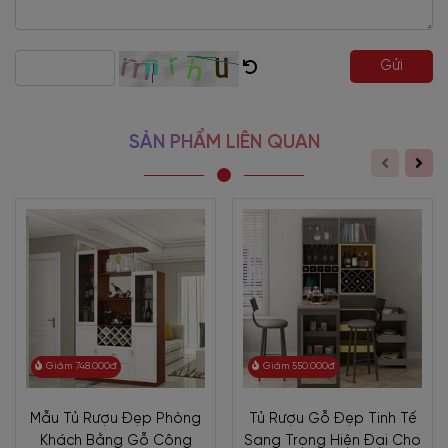
thích sưu tầm rượu. Chắc hẳn tủ rượu đẹp hiện đại là
lựa
chọn không thể bỏ qua
. Để trưng bày bộ sưu tập rượu quý của
Gửi
mình tại phòng khách.
Mẫu Tủ Rượu Đẹp Hiện Đại Chất
Lượng Mẫu Mới Giá Tốt TR-2065
là lựa chọn
rất thích hợp sử
dụng cho căn hộ chung cư. Để nắm chi tiết về mẫu tủ rượu này,
SẢN PHẨM LIÊN QUAN
mời bạn khám phá ngay qua bài viết sau đây nhé!
Giảm 748.000đ
Giảm 550.000đ
Mẫu Tủ Rượu Đẹp Phòng
Tủ Rượu Gỗ Đẹp Tinh Tế
Khách Bằng Gỗ Công
Sang Trọng Hiện Đại Cho