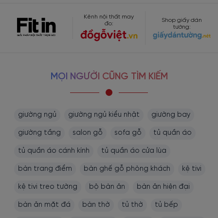
Kênh nội thất may
Shop giấy dán
đo:
tường:
Thiết kế mẫu tủ rượu đẹp hiện đại với kệ trưng bày và ngăn tủ đa
MỌI NGƯỜI CŨNG TÌM KIẾM
dạng kích thước. Với kiểu thiết kế này, dễ dàng mang đến không
gian lưu trữ rộng rãi, gia chủ thoải mái trưng bày được bộ sưu tập
cá nhân.
Kích thước vừa vặn lấp đầy các khoảng trống không
giường ngủ
giường ngủ kiểu nhật
giường bay
gian.
giường tầng
salon gỗ
sofa gỗ
tủ quần áo
tủ quần áo cánh kính
tủ quần áo cửa lùa
bàn trang điểm
bàn ghế gỗ phòng khách
kệ tivi
kệ tivi treo tường
bộ bàn ăn
bàn ăn hiện đại
bàn ăn mặt đá
bàn thờ
tủ thờ
tủ bếp