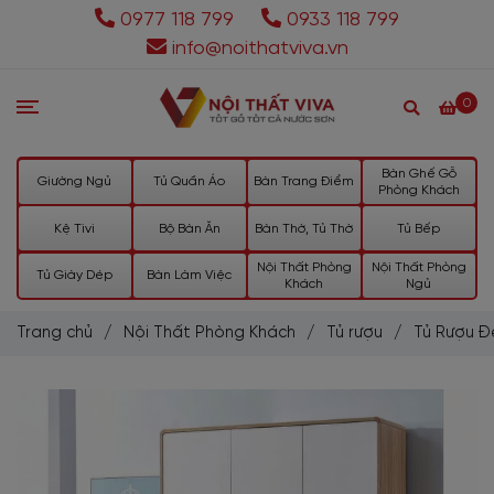
0977 118 799
0933 118 799
info@noithatviva.vn
0
Bàn Ghế Gỗ
Giường Ngủ
Tủ Quần Áo
Bàn Trang Điểm
Phòng Khách
Kệ Tivi
Bộ Bàn Ăn
Bàn Thờ, Tủ Thờ
Tủ Bếp
Nội Thất Phòng
Nội Thất Phòng
Tủ Giày Dép
Bàn Làm Việc
Khách
Ngủ
Trang chủ
/
Nội Thất Phòng Khách
/
Tủ rượu
/
Tủ Rượu Đ