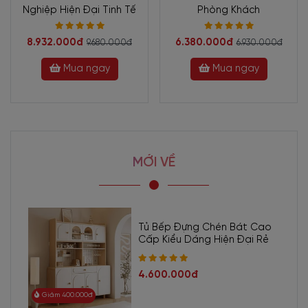
Mẫu Tủ Rượu Đẹp Hiện Đại Chất Lượng TR-2065
mang đến
Nghiệp Hiện Đại Tinh Tế
Phòng Khách
căn phòng nét đẹp hiện đại, sang trọng và tạo nên không gian sự
mới mẻ. Chắc chắn đây sẽ là lựa chọn hoàn hảo nếu bạn là người
8.932.000đ
6.380.000đ
9.680.000đ
6.930.000đ
yêu thích trang trí không gian phòng khách với những món đồ
Mua ngay
Mua ngay
độc đáo tạo điểm nhấn.
MỚI VỀ
Tủ Bếp Đựng Chén Bát Cao
Cấp Kiểu Dáng Hiện Đại Rẻ
4.600.000đ
Đánh giá ưu điểm Tủ Rượu
Giảm 400.000đ