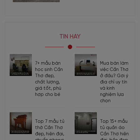
thanh lịch cho không gian.
Một mẫu
tủ đựng rượu phòng khách
thiết kế như này sẽ giúp
gia chủ có thể trưng bày được những mẫu rượu yêu thích sưu tầm
được và những loại rượu quý được tặng, biếu. Thêm vào đó, khi
TIN HAY
nhìn vào cách bày trí tủ rượu có thể nhận biết độ tinh tế, thẩm mỹ,
am hiểu rượu của gia chủ.
7+ mẫu bàn
Mua bàn làm
học sinh Cần
việc Cần Thơ
Thơ đẹp,
ở đâu? Gợi ý
chất lượng,
địa chỉ uy tín
giá tốt, phù
và kinh
hợp cho bé
nghiệm lựa
chọn
Top 7 mẫu tủ
Top 15+ mẫu
thờ Cần Thơ
tủ quần áo
đẹp, hiện đại,
Cần Thơ hiện