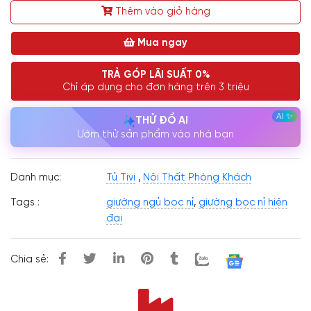
Thêm vào giỏ hàng
Mua ngay
TRẢ GÓP LÃI SUẤT 0%
Chỉ áp dụng cho đơn hàng trên 3 triệu
THỬ ĐỒ AI
Ướm thử sản phẩm vào nhà bạn
Danh mục:
Tủ Tivi
,
Nội Thất Phòng Khách
Tags :
giường ngủ bọc nỉ
,
giường bọc nỉ hiện
đại
Chia sẻ: