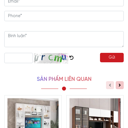
Vận chuyển, giao lắp tận nơi, tiết kiệm thời gian,
công sức.
Tư vấn, thiết kế
mẫu tủ tivi
miễn phí.
Thi công nhanh, bảo hành lên đến 2 năm, hỗ trợ trọn
đời.
Gửi
SẢN PHẨM LIÊN QUAN