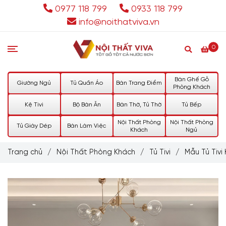
0977 118 799
0933 118 799
info@noithatviva.vn
0
Bàn Ghế Gỗ
Giường Ngủ
Tủ Quần Áo
Bàn Trang Điểm
Phòng Khách
Kệ Tivi
Bộ Bàn Ăn
Bàn Thờ, Tủ Thờ
Tủ Bếp
Nội Thất Phòng
Nội Thất Phòng
Tủ Giày Dép
Bàn Làm Việc
Khách
Ngủ
Trang chủ
/
Nội Thất Phòng Khách
/
Tủ Tivi
/
Mẫu Tủ Tiv