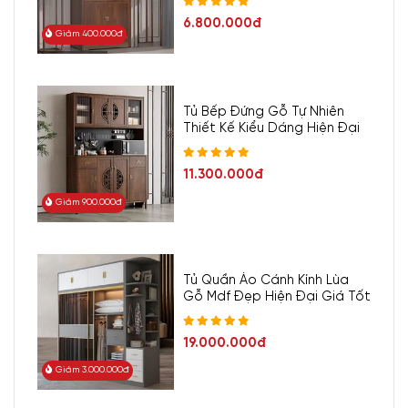
cho không gian nội thất.
6.800.000đ
Giảm 400.000đ
Sự sắp xếp các ngăn kệ khoa học, hợp lý cũng giúp tận
dụng tối đa từng centimet, mang lại sự gọn gàng, thẩm mỹ,
lưu trữ linh hoạt nhiều đồ vật lớn nhỏ khác nhau.
Tủ Bếp Đứng Gỗ Tự Nhiên
Thiết Kế Kiểu Dáng Hiện Đại
11.300.000đ
Giảm 900.000đ
Tủ Quần Áo Cánh Kính Lùa
Gỗ Mdf Đẹp Hiện Đại Giá Tốt
19.000.000đ
Giảm 3.000.000đ