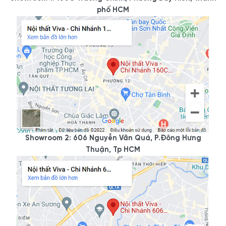
phố HCM
Tóm tắt thông số kỹ thuật:
Tên
Mẫu Tủ Tivi Kết Hợp K
Mã SP
KTV-2572
Chất liệu chính
Gỗ MDF phủ Melamine
Gỗ MDF tuyển chọn cao c
Đặc tính nổi bật
mọt. Bề mặt phủ Melamin
Nơi sản xuất
Xưởng Nội Thất Viva
Độ an toàn
Đảm bảo an toàn, không 
Showroom 2: 606 Nguyễn Văn Quá, P.Đông Hưng
Thuận, Tp HCM
Kích thước
Có mẫu tiêu chuẩn và nh
Quy cách
Giống 95 - 99% mẫu thiế
Hướng dẫn sử dụng, bảo quản
Tránh nước, tránh nhiệt đ
Màu sắc
Màu xám hoặc nâu phối t
Phong cách
Hiện đại, sang trọng