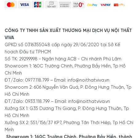
sang trọng.
Chất lượng
mẫu tủ tivi
tương xứng với giá thành,
đảm bảo được gia công, sản xuất theo đúng yêu cầu
về mẫu mã, chất liệu, không sợ mua nhầm sản phẩm
CÔNG TY TNHH SẢN XUẤT THƯƠNG MẠI DỊCH VỤ NỘI THẤT
kém chất lượng.
VIVA
GPKD số 0316355048 cấp ngày 29/06/2020 tại Sở Kế
Có chế độ bảo hành, bảo trì chu đáo. Dù bạn chọn
hoạch Đầu tư TPHCM
mẫu tủ tivi
KTV-2572 hay bất kỳ sản phẩm nào, Viva
Số TK: 29299998 - Ngân hàng ACB - Chi nhánh Phú Lâm
đều cam kết chất lượng, bảo hành 2 năm và bảo trì
Showroom 1: 160C Trường Chinh, Phường Bảy Hiền, Tp Hồ
vĩnh viễn, trọn đời.
Chí Minh
Bạn có thể dễ dàng đặt hàng
mẫu tủ kệ tivi phòng
ĐT/Zalo: 0977.118.799 – Email: info@noithatviva.vn
khách
này tại hệ thống showroom Viva hoặc các
Showroom 2: 606 Nguyễn Văn Quá, P. Đông Hưng Thuận, Tp
kênh bán hàng online, website của công ty.
Hồ Chí Minh
ĐT/Zalo: 0933.118.799 – Email: info@noithatviva.vn
Ghé ngay Nội Thất Viva để sớm sở hữu Mẫu Tủ Tivi Kết
Xưởng SX 1: G35 Dương Thị Giang, P. Đông Hưng Thuận, Tp
Hợp Kệ Treo Gỗ Công Nghiệp MDF Hiện Đại Đẹp chất
Hồ Chí Minh
lượng với giá tốt nhất thị trường bạn nhé!
Xưởng SX 2: 551/156/37 KP7, Phường Tân Thới Hiệp, Tp Hồ Chí
Minh
Showroom 1: 160C Trường Chinh, Phường Bảy Hiền, thành