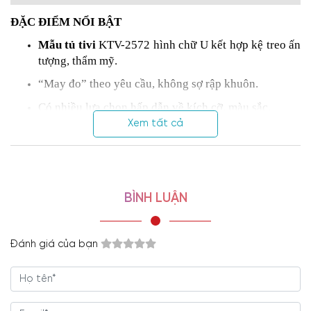
ĐẶC ĐIỂM NỔI BẬT
Mẫu tủ tivi
KTV-2572 hình chữ U kết hợp kệ treo ấn
tượng, thẩm mỹ.
“May đo” theo yêu cầu, không sợ rập khuôn.
Có nhiều lựa chọn hấp dẫn về kích cỡ, màu sắc.
Xem tất cả
Ngoại hình
mẫu tủ tivi phòng khách
bề thế, sang
trọng, nâng tầm không gian sống hiện đại, đẳng cấp.
Chất liệu gỗ MDF phủ Melamine dày 17mm chất
lượng cao.
BÌNH LUẬN
Có thể kết hợp đèn LED mang đến vẻ đẹp lung linh
cho
tủ kệ tivi phòng khách hiện đại
.
Đánh giá của bạn
Các ngăn lưu trữ thông minh, đáp ứng tốt nhu cầu sử
dụng.
Gia công
mẫu tủ tivi
tại xưởng riêng Viva, không
qua trung gian.