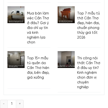
khả năng chống trầy xước, chống thấm nước cơ bản, bảo
vệ
mẫu tủ tivi
KTV-2572 trước các tác động, hao mòn
hàng ngày, đồng thời, dễ dàng vệ sinh, làm sạch.
Mua bàn làm
Top 7 mẫu tủ
việc Cần Thơ
thờ Cần Thơ
Tại Viva,
tủ kệ tivi phòng khách hiện đại
KTV-2572
chỉ sử
ở đâu? Gợi ý
đẹp, hiện đại,
dụng gỗ MDF phủ Melamine cao cấp dày 17mm chứ
địa chỉ uy tín
chuẩn phong
không mỏng như các
mẫu tủ tivi
giá rẻ đại trà.
và kinh
thủy giá tốt
nghiệm lựa
2026
Báo giá thi công
mẫu tủ tivi
chỉ 2.3 – 2.7 triệu đồng/m2
chọn
(tùy thuộc vào ván gỗ MDF lõi xanh hay lõi thường).
Top 15+ mẫu
Thi công nội
tủ quần áo
thất Cần Thơ
Cần Thơ hiện
ở đâu uy tín?
đại, bền đẹp,
Kinh nghiệm
giá xưởng
chọn đơn vị
chuyên
nghiệp
Số
lượng