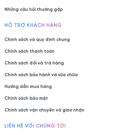
vật dụng ngăn nắp, gọn gàng, thoải mái.
Những câu hỏi thường gặp
Đa chức năng, không chỉ đặt tivi mà còn có thể lưu
trữ sách, đồ trang trí và các thiết bị điện tử khác.
HỖ TRỢ KHÁCH HÀNG
Bền đẹp ổn định, sử dụng nhiều năm mà không lo
Chính sách và quy định chung
hỏng hóc.
Giá thành hợp lý, phù hợp với ngân sách của nhiều
Chính sách thanh toán
gia đình.
Chính sách đổi và trả hàng
Có thể tùy chỉnh kích cỡ, màu sắc
mẫu tủ tivi
KTV-
2572 theo nhu cầu.
Chính sách bảo hành và sữa chữa
Hướng dẫn mua hàng
5. Ưu đãi, cam kết khi đặt
Chính sách bảo mật
Chính sách vận chuyển và giao nhận
hàng mẫu tủ tivi tại Nội Thất
Viva
LIÊN HỆ VỚI CHÚNG TÔI