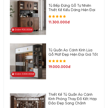
Tủ Bếp Đứng Gỗ Tự Nhiên
Thiết Kế Kiểu Dáng Hiện Đại
11.300.000đ
Giảm 900.000đ
Thông tin mẫu Tủ Tivi Phòng
Khách Gỗ Tự Nhiên
Tủ Quần Áo Cánh Kính Lùa
Gỗ Mdf Đẹp Hiện Đại Giá Tốt
Tủ Tivi Phòng Khách Gỗ Tự Nhiên Thiết Kế
Tên
Với Nhiều Không Gian Lưu Trữ
19.000.000đ
Giảm 3.000.000đ
Mã
KTV-2549
Gỗ Sồi Tự Nhiên đảm bảo độ bền 100%
- Thân tủ, mặt cửa tủ, chân tủ: Gỗ cao su tự
Thiết Kế Tủ Quần Áo Cánh
Chất liệu
Kính Phòng Thay Đồ Kết Hợp
nhiên
Đảo Đẹp Sang Chảnh