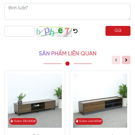
gian
+ Thời gian bảo hành lên đến 5 năm.
Một không gian phòng khách sang trọng và chuẩn chỉnh chắc
Gửi
chắn không thể thiếu kệ tivi đẹp. Tủ để tivi là sự lựa chọn hoàn
hảo cho bất kỳ ngôi nhà hiện đại nào. Mang thiết kế đáp ứng tất
cả những yếu tố từ vẻ đẹp tới chất lượng cùng với giá bán rất hợp
SẢN PHẨM LIÊN QUAN
lý.
Tủ Tivi Phòng Khách Gỗ Tự Nhiên Thiết Kế Với Nhiều
Không Gian Lưu Trữ KTV-2549
là lựa chọn bạn không thể bỏ
qua. Cùng Viva cập nhật ngay mẫu kệ tivi xuất khẩu có thiết kế
vô cùng lạ mắt này nhé!
Giảm 330.000đ
Giảm 440.000đ