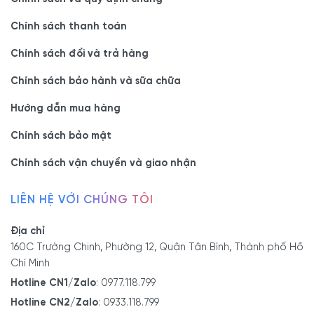
Kiểu dáng tiện lợi, mang đến sự
Chính sách thanh toán
gọn gàng, thanh lịch
Chính sách đổi và trả hàng
Thiết kế cánh tủ lớn, được phân chia thành nhiều ngăn khác nhau
Chính sách bảo hành và sữa chữa
bên trong - có thể thay đổi tùy theo nhu cầu lưu trữ. Cùng với đó
Hướng dẫn mua hàng
là một hộc tủ chia làm 3 ngăn hở và ngăn kéo có khóa ở giữa tiện
lợi. 2 cánh tủ rộng rãi là nơi để thiết bị phụ kiện đi kèm như đầu
Chính sách bảo mật
CD, loa, amply, đầu lọc.
Chính sách vận chuyển và giao nhận
Hai bên kệ là nơi lưu trữ những vật dụng trang trí cần thiết và làm
đẹp nhà như bình bông, khung hình, cốc trang trí… rất gọn gàng,
LIÊN HỆ VỚI CHÚNG TÔI
tiện lợi và thanh lịch.
Địa chỉ
160C Trường Chinh, Phường 12, Quận Tân Bình, Thành phố Hồ
Giá trị vượt trội mang đến
Chí Minh
Hotline CN1/Zalo
:
0977.118.799
+ Thân thiện môi trường
Hotline CN2/Zalo
:
0933.118.799