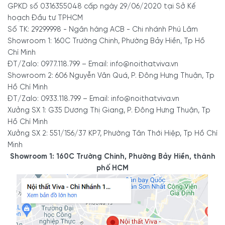
Mẫu tủ ti vi phòng khách là loại kệ lớn, vừa là kệ vừa là khu lưu
GPKD số 0316355048 cấp ngày 29/06/2020 tại Sở Kế
trữ đồ trang trí. Chiều cao tủ kệ tivi phòng khách hiện đại 70cm,
hoạch Đầu tư TPHCM
cao trên ghế sofa mang lại cảm giác thoải mái khi ngồi xem. Độ
Số TK: 29299998 - Ngân hàng ACB - Chi nhánh Phú Lâm
rộng tủ tivi đẹp KTV-2549 lớn hơn tivi tạo sự cân bằng. Chiều
Showroom 1: 160C Trường Chinh, Phường Bảy Hiền, Tp Hồ
sâu của mẫu tủ kệ tivi phòng khách thích hợp với nhiều diện tích
Chí Minh
căn phòng.
ĐT/Zalo: 0977.118.799 – Email: info@noithatviva.vn
Showroom 2: 606 Nguyễn Văn Quá, P. Đông Hưng Thuận, Tp
Chiều cao hợp lý góp phần tạo nên một không gian trang trí đẹp
Hồ Chí Minh
mắt. Dùng được cho cả người già, người lớn và trẻ nhỏ.
ĐT/Zalo: 0933.118.799 – Email: info@noithatviva.vn
Xưởng SX 1: G35 Dương Thị Giang, P. Đông Hưng Thuận, Tp
Hồ Chí Minh
Công năng sử dụng
Xưởng SX 2: 551/156/37 KP7, Phường Tân Thới Hiệp, Tp Hồ Chí
Minh
Showroom 1: 160C Trường Chinh, Phường Bảy Hiền, thành
Mang đến không gian sống đẳng cấp, mẫu tủ tivi phòng
phố HCM
khách hướng đến sự tối giản trong thiết kế, nổi bật sự vững chãi,
riêng biệt, tôn lên phong cách riêng như chính chủ nhân của nó.
Đặt tủ tivi phòng khách đúng vị trí trong không gian sẽ giúp hoàn
thiện kiến trúc căn phòng thêm phần hợp lý, đẹp mắt, rộng rãi và