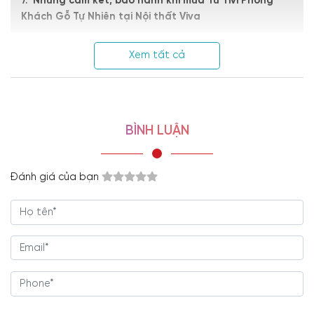
Những cam kết, bảo hành khi mua Tủ Tivi Phòng
Khách Gỗ Tự Nhiên tại Nội thất Viva
ĐẶC ĐIỂM NỔI BẬT
Xem tất cả
+ Kết hợp kiểu dáng thiết kế đẹp mắt cùng nhiều tính năng thực tế
+ Hệ tủ để tivi mang đến nhiều không gian lưu trữ, chất
lượng đảm bảo
BÌNH LUẬN
+ Tay nắm âm gọn gàng, sử dụng tiện lợi.
+ Mang đến phong cách và tính khả dụng cao
Đánh giá của bạn
+ Trang trí cho không gian sống trở lên hiện đại và tiện nghi hơn.
+ Thiết kế phong cách Bắc Âu với vẻ đẹp thanh thoát và tinh tế.
+ Kệ tivi đa dụng, tận dụng không gian tuyệt vời
+ Chất liệu gỗ sồi tự nhiên có độ ổn định cao, phù hợp với khí
hậu nước ta.
+ Giá rẻ nhất thị trường trực tiếp từ nhà sản xuất không qua trung