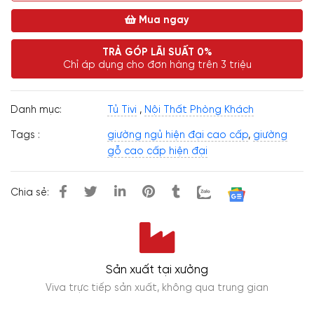
Mua ngay
TRẢ GÓP LÃI SUẤT 0%
Chỉ áp dụng cho đơn hàng trên 3 triệu
Danh mục:
Tủ Tivi
,
Nội Thất Phòng Khách
Tags :
giường ngủ hiện đại cao cấp
,
giường
gỗ cao cấp hiện đại
Chia sẻ:
Sản xuất tại xưởng
Viva trực tiếp sản xuất, không qua trung gian