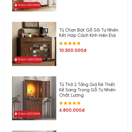
Giảm 400.000đ
không gian phòng khách thêm sang trọng hơn.
Hãy chọn ngay
cho mình và gia đình một mẫu tủ kệ tivi gỗ sồi KTV-2549 này
nhé!
Tủ Chạn Bát Gỗ Sồi Tự Nhiên
Tủ Tivi Phòng Khách Gỗ Tự Nhiên
Hình ảnh thực tế sản phẩm
Kết Hợp Cách Kính Hiện Đại
KTV-2549:
10.500.000đ
Giảm 1.000.000đ
Tủ Thờ 2 Tầng Giá Rẻ Thiết
Kế Sang Trọng Gỗ Tự Nhiên
Chất Lượng
6.800.000đ
Giảm 400.000đ