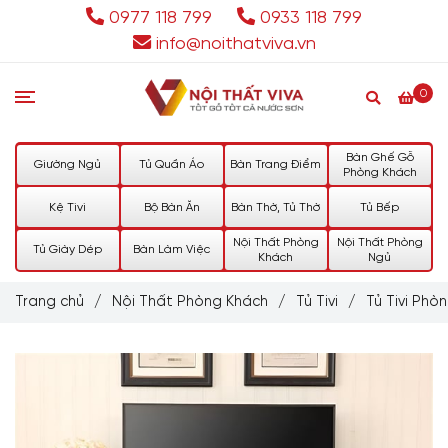
0977 118 799
0933 118 799
info@noithatviva.vn
0
Bàn Ghế Gỗ
Giường Ngủ
Tủ Quần Áo
Bàn Trang Điểm
Phòng Khách
Kệ Tivi
Bộ Bàn Ăn
Bàn Thờ, Tủ Thờ
Tủ Bếp
Nội Thất Phòng
Nội Thất Phòng
Tủ Giày Dép
Bàn Làm Việc
Khách
Ngủ
Trang chủ
/
Nội Thất Phòng Khách
/
Tủ Tivi
/
Tủ Tivi Phò