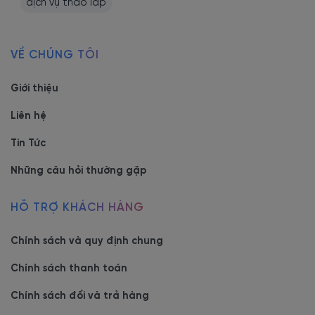
dịch vụ tháo lắp
- Showroom 1:
160C Trường Chinh, phường Bảy Hiền, Tp
VỀ CHÚNG TÔI
Hồ Chí Minh
-
Hotline/Zalo:
0977.118.799
Giới thiệu
Liên hệ
- Showroom 2:
606 Nguyễn Văn Quá, P. Đông Hưng
Thuận, Tp Hồ Chí Minh
Tin Tức
- Hotline/Zalo:
0933.118.799
Những câu hỏi thường gặp
- Xưởng SX:
83/10 Dương Thị Giang, P. Đông Hưng
HỖ TRỢ KHÁCH HÀNG
Thuận, Tp. Hồ Chí Minh
- Hotline/Zalo:
0933.118.799
Chính sách và quy định chung
Chính sách thanh toán
Chính sách đổi và trả hàng