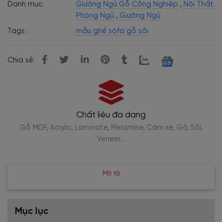
Danh mục:
Giường Ngủ Gỗ Công Nghiệp
,
Nội Thất
Phòng Ngủ
,
Giường Ngủ
Tags :
mẫu ghế sofa gỗ sồi
Chia sẻ:
Giao lắp tận nơi
,
Đội thợ chuyên nghiệp lắp đặt tận nhà, công trình
Mô tả
Mục lục