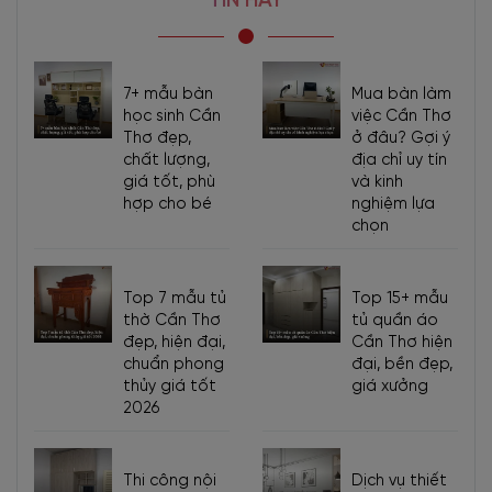
TIN HAY
7+ mẫu bàn
Mua bàn làm
học sinh Cần
việc Cần Thơ
Thơ đẹp,
ở đâu? Gợi ý
chất lượng,
địa chỉ uy tín
giá tốt, phù
và kinh
hợp cho bé
nghiệm lựa
chọn
Top 7 mẫu tủ
Top 15+ mẫu
thờ Cần Thơ
tủ quần áo
đẹp, hiện đại,
Cần Thơ hiện
chuẩn phong
đại, bền đẹp,
thủy giá tốt
giá xưởng
2026
Thi công nội
Dịch vụ thiết