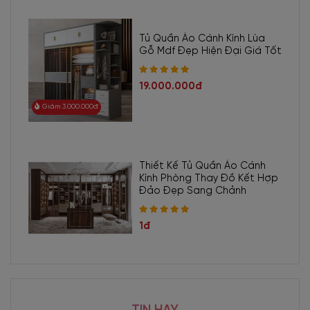
Tủ Quần Áo Cánh Kính Lùa
Gỗ Mdf Đẹp Hiện Đại Giá Tốt
19.000.000đ
Giảm 3.000.000đ
Thiết Kế Tủ Quần Áo Cánh
Kính Phòng Thay Đồ Kết Hợp
Giường Gỗ Có Hộc Kéo Màu Vàng Kem Gỗ MDF Melamine +
Đảo Đẹp Sang Chảnh
Đầu Nệm Đẹp
1đ