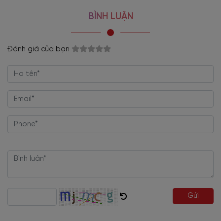
BÌNH LUẬN
Mẫu g
iường gỗ có hộc kéo
gỗ
Đánh giá của bạn
MDF Melamine kiểu
dáng
đẹp, hiện đại đến từng
chi tiết
Giường gỗ có hộc kéo màu kem
ấn tượng với phần khung vai dày, các
tấm gỗ lớn rất chắc chắn. Tạo hình vuông cứng cáp, cân đối giữa các góc
cạnh tạo tính cân bằng cho sản phẩm. Thiết kế đơn giản mà tinh tế, giúp
không gian phòng trở nên mới lạ, trẻ trung, đậm chất cá tính
riêng.
Không chỉ mang đến những giấc ngủ ngon mà còn giúp bạn có
cảm giác trải nghiệm, khám phá, độc đáo.
Giường kiểu chân bệt, vai và đuôi sát đất giúp tăng khả năng chịu lực.
Gửi
Kết hợp đầu nệm êm ái và hộc kéo giúp tăng tiện ích sử dụng. Thiết kế
giường thấp thuận tiện trong sinh hoạt. Đặc biệt phù hợp với những gia