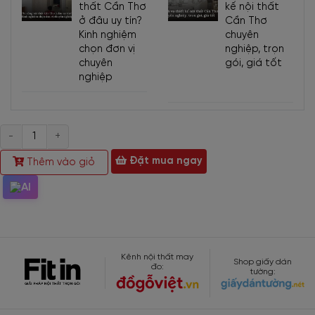
thất Cần Thơ
kế nội thất
ở đâu uy tín?
Cần Thơ
Kinh nghiệm
chuyên
chọn đơn vị
nghiệp, trọn
chuyên
gói, giá tốt
nghiệp
Số
lượng
Đặt mua ngay
Thêm vào giỏ
Thông tin chi tiết:
Kênh nội thất may
Shop giấy dán
đo:
tường:
Loại gỗ:
Gỗ MDF
Phủ Melamine
Màu sắc:
Màu vàng kem