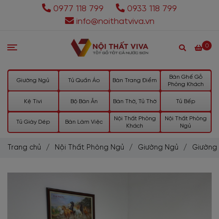
0977 118 799
0933 118 799
info@noithatviva.vn
0
Bàn Ghế Gỗ
Giường Ngủ
Tủ Quần Áo
Bàn Trang Điểm
Phòng Khách
Kệ Tivi
Bộ Bàn Ăn
Bàn Thờ, Tủ Thờ
Tủ Bếp
Nội Thất Phòng
Nội Thất Phòng
Tủ Giày Dép
Bàn Làm Việc
Khách
Ngủ
Trang chủ
/
Nội Thất Phòng Ngủ
/
Giường Ngủ
/
Giường