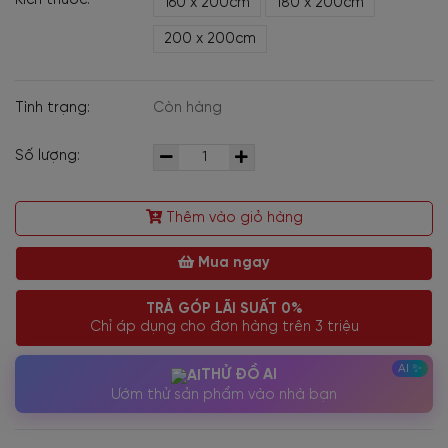
Kích thước:
160 x 200cm
180 x 200cm
200 x 200cm
Tình trạng:
Còn hàng
Số lượng:
Thêm vào giỏ hàng
Mua ngay
TRẢ GÓP LÃI SUẤT 0%
Chỉ áp dụng cho đơn hàng trên 3 triệu
THỬ ĐỒ AI
Ướm thử sản phẩm vào nhà bạn