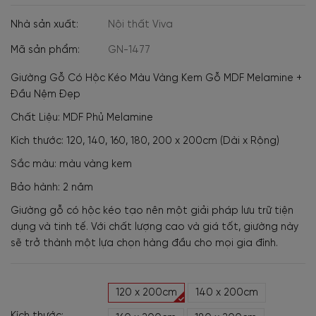
Nhà sản xuất:
Nội thất Viva
Mã sản phẩm:
GN-1477
Giường Gỗ Có Hộc Kéo Màu Vàng Kem Gỗ MDF Melamine +
Đầu Nệm Đẹp
Chất Liệu: MDF Phủ Melamine
Kích thước: 120, 140, 160, 180, 200 x 200cm (Dài x Rộng)
Sắc màu: màu vàng kem
Bảo hành: 2 năm
Giường gỗ có hộc kéo tạo nên một giải pháp lưu trữ tiện
dụng và tinh tế. Với chất lượng cao và giá tốt, giường này
sẽ trở thành một lựa chọn hàng đầu cho mọi gia đình.
120 x 200cm
140 x 200cm