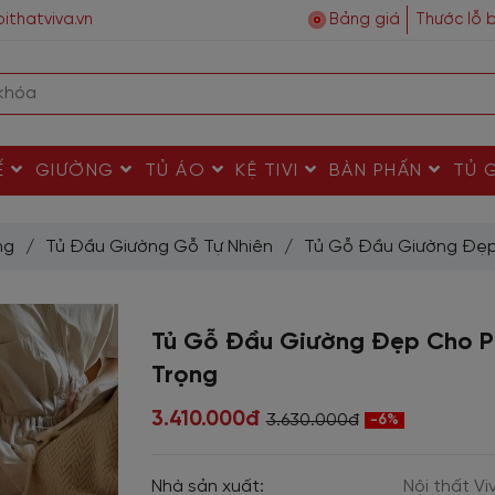
ithatviva.vn
Bảng giá
Thước lỗ 
Ế
GIƯỜNG
TỦ ÁO
KỆ TIVI
BÀN PHẤN
TỦ 
ng
/
Tủ Đầu Giường Gỗ Tự Nhiên
/
Tủ Gỗ Đầu Giường Đẹp
Tủ Gỗ Đầu Giường Đẹp Cho P
Trọng
3.410.000đ
3.630.000đ
-6%
Nhà sản xuất:
Nội thất Vi