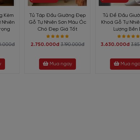
ng Kèm
Tủ Táp Đầu Giường Đẹp
Tủ Để Đầu Giư
ự Nhiên
Gỗ Tự Nhiên Sơn Màu Óc
Khoá Gỗ Tự Nhi
Trọng
Chó Đẹp Giá Tốt
Lượng Bền 
2.750.000đ
3.630.000đ
0.000đ
3.190.000đ
3.8
y
Mua ngay
Mua ng