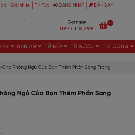
ban
Giới thiệu
Tin Tức
ĐĂNG NHẬP
ĐĂNG KÝ
Gọi ngay
0
0977 118 799
GIÀY
BÀN ĂN
TỦ BẾP
TỦ RƯỢU
THI CÔNG
 Cho Phòng Ngủ Của Bạn Thêm Phần Sang Trọng
hòng Ngủ Của Bạn Thêm Phần Sang
va