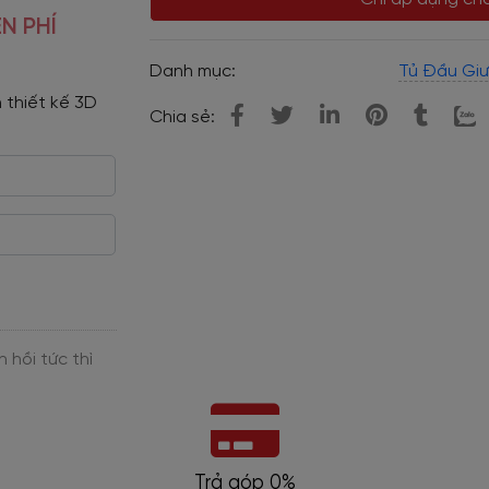
N PHÍ
Danh mục:
Tủ Đầu Giư
 thiết kế 3D 
Chia sẻ:
Bảo hành dài hạn