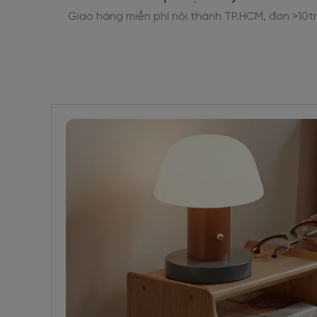
n >10tr
Phân kỳ thanh toán 0% lãi suất, thủ tục đơn giả