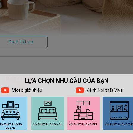
Xem tất cả
BÌNH LUẬN