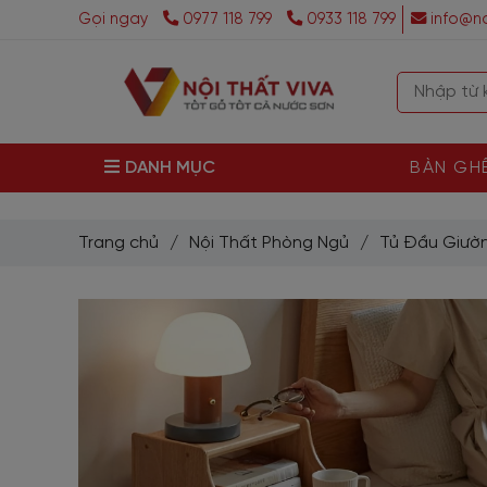
Gọi ngay
0977 118 799
0933 118 799
info@no
DANH MỤC
BÀN GH
Trang chủ
/
Nội Thất Phòng Ngủ
/
Tủ Đầu Giườ