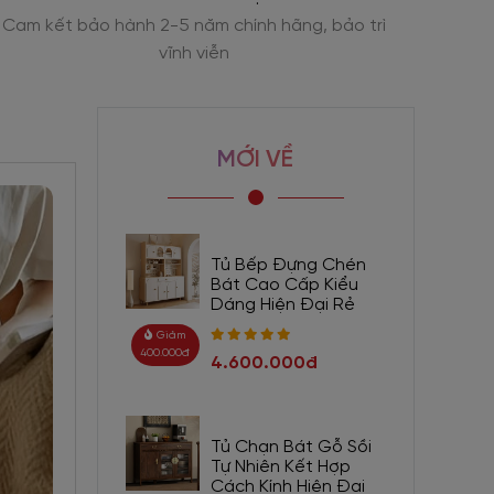
Trải nghiệm sản phẩm trực tiếp tại 2 showroom
Tư vấn
MỚI VỀ
Tủ Bếp Đựng Chén
Bát Cao Cấp Kiểu
Dáng Hiện Đại Rẻ
Giảm
400.000đ
4.600.000đ
Tủ Chạn Bát Gỗ Sồi
Tự Nhiên Kết Hợp
Cách Kính Hiện Đại