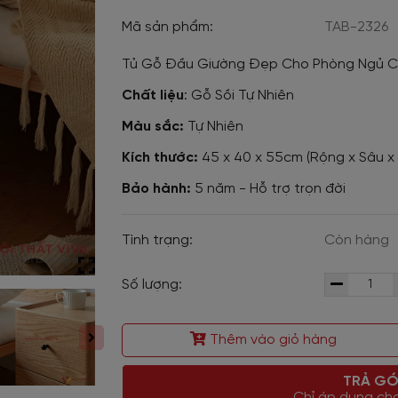
Mã sản phẩm:
TAB-2326
Tủ Gỗ Đầu Giường Đẹp Cho Phòng Ngủ C
Chất liệu
: Gỗ Sồi Tự Nhiên
Màu sắc:
Tự Nhiên
Kích thước:
45 x 40 x 55cm (Rộng x Sâu x
Bảo hành:
5 năm - Hỗ trợ trọn đời
Tình trạng:
Còn hàng
Số lượng:
Thêm vào giỏ hàng
TRẢ GÓ
Chỉ áp dụng cho