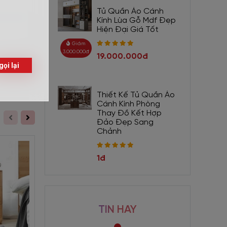
Tủ Quần Áo Cánh
Kính Lùa Gỗ Mdf Đẹp
Hiện Đại Giá Tốt
Giảm
3.000.000đ
19.000.000đ
Gửi
Thiết Kế Tủ Quần Áo
Cánh Kính Phòng
Thay Đồ Kết Hợp
Đảo Đẹp Sang
Chảnh
1đ
TIN HAY
Giảm 440.000đ
Giảm 440.000đ