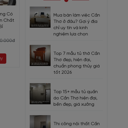
ờng Có
Tab Giường Ngủ Gỗ Tự
Tab Đầu Giườn
Mua bàn làm việc Cần
ên Chất
Nhiên Bền Bỉ Cá Tính Giá
Sồi Sơn Trắng 
Thơ ở đâu? Gợi ý địa
Bỉ
Tốt
Chất Lượ
chỉ uy tín và kinh
nghiệm lựa chọn
2.750.000đ
2.750.000đ
50.000đ
3.190.000đ
3.
Top 7 mẫu tủ thờ Cần
ay
Mua ngay
Mua ng
Thơ đẹp, hiện đại,
chuẩn phong thủy giá
tốt 2026
Top 15+ mẫu tủ quần
áo Cần Thơ hiện đại,
bền đẹp, giá xưởng
Thi công nội thất Cần