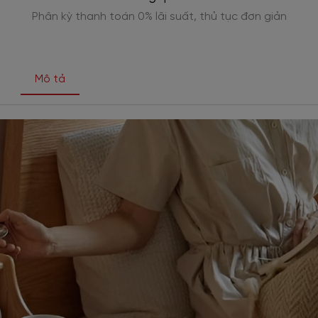
n
Cam kết bảo hành 2-5 năm chính hãng, bảo trì
vĩnh viễn
Mô tả