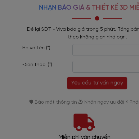
NHẬN BÁO GIÁ & THIẾT KẾ 3D MIỄ
Để lại SĐT - Viva báo giá trong 5 phút. Tặng bản
theo không gian nhà bạn.
Họ và tên (*)
Điện thoại (*)
Yêu cầu tư vấn ngay
Trả góp 0%