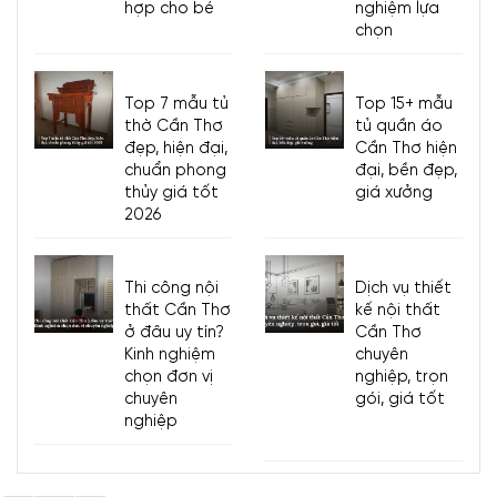
hợp cho bé
nghiệm lựa
chọn
Top 7 mẫu tủ
Top 15+ mẫu
thờ Cần Thơ
tủ quần áo
đẹp, hiện đại,
Cần Thơ hiện
chuẩn phong
đại, bền đẹp,
thủy giá tốt
giá xưởng
2026
Thi công nội
Dịch vụ thiết
thất Cần Thơ
kế nội thất
ở đâu uy tín?
Cần Thơ
Kinh nghiệm
chuyên
chọn đơn vị
nghiệp, trọn
chuyên
gói, giá tốt
nghiệp