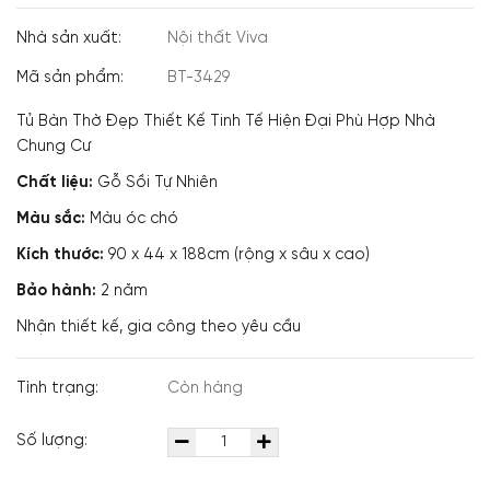
Nhà sản xuất:
Nội thất Viva
Mã sản phẩm:
BT-3429
Tủ Bàn Thờ Đẹp Thiết Kế Tinh Tế Hiện Đại Phù Hợp Nhà
Chung Cư
Chất liệu:
Gỗ Sồi Tự Nhiên
Màu sắc:
Màu óc chó
Kích thước:
90 x 44 x 188cm (rộng x sâu x cao)
Bảo hành:
2 năm
Nhận thiết kế, gia công theo yêu cầu
Tình trạng:
Còn hàng
Số lượng: