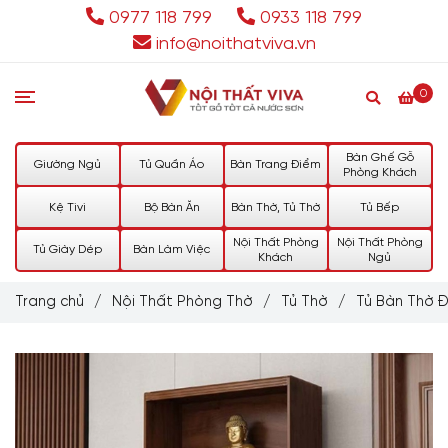
0977 118 799
0933 118 799
info@noithatviva.vn
0
Bàn Ghế Gỗ
Giường Ngủ
Tủ Quần Áo
Bàn Trang Điểm
Phòng Khách
Kệ Tivi
Bộ Bàn Ăn
Bàn Thờ, Tủ Thờ
Tủ Bếp
Nội Thất Phòng
Nội Thất Phòng
Tủ Giày Dép
Bàn Làm Việc
Khách
Ngủ
Trang chủ
/
Nội Thất Phòng Thờ
/
Tủ Thờ
/
Tủ Bàn Thờ Đ