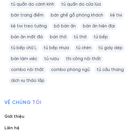
tủ quần áo cánh kính
tủ quần áo cửa lùa
bàn trang điểm
bàn ghế gỗ phòng khách
kệ tivi
kệ tivi treo tường
bộ bàn ăn
bàn ăn hiện đại
bàn ăn mặt đá
bàn thờ
tủ thờ
tủ bếp
tủ bếp chữ L
tủ bếp nhựa
tủ chén
tủ giày dép
bàn làm việc
tủ rượu
thi công nội thất
combo nội thất
combo phòng ngủ
tủ cầu thang
dịch vụ tháo lắp
VỀ CHÚNG TÔI
Giới thiệu
Liên hệ