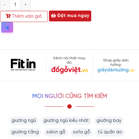
Số
lượng
Đặt mua ngay
Thêm vào giỏ
Kênh nội thất may
Shop giấy dán
đo:
tường:
MỌI NGƯỜI CŨNG TÌM KIẾM
giường ngủ
giường ngủ kiểu nhật
giường bay
giường tầng
salon gỗ
sofa gỗ
tủ quần áo