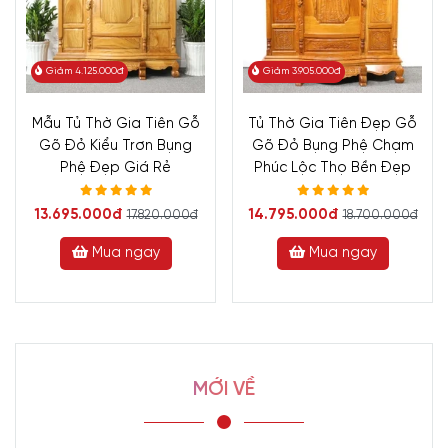
Giảm 4.125.000đ
Giảm 3.905.000đ
Mẫu Tủ Thờ Gia Tiên Gỗ
Tủ Thờ Gia Tiên Đẹp Gỗ
Gõ Đỏ Kiểu Trơn Bụng
Gõ Đỏ Bụng Phệ Chạm
Phệ Đẹp Giá Rẻ
Phúc Lộc Thọ Bền Đẹp
13.695.000đ
14.795.000đ
17.820.000đ
18.700.000đ
Mua ngay
Mua ngay
MỚI VỀ