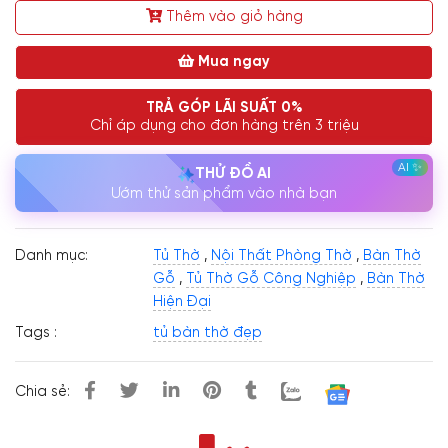
Thêm vào giỏ hàng
Mua ngay
TRẢ GÓP LÃI SUẤT 0%
Chỉ áp dụng cho đơn hàng trên 3 triệu
THỬ ĐỒ AI
Ướm thử sản phẩm vào nhà bạn
Danh mục:
Tủ Thờ
,
Nội Thất Phòng Thờ
,
Bàn Thờ
Gỗ
,
Tủ Thờ Gỗ Công Nghiệp
,
Bàn Thờ
Hiện Đại
Tags :
tủ bàn thờ đẹp
Chia sẻ: