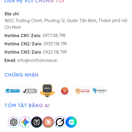
LIÊN HỆ VỚI CHÚNG TÔI
Địa chỉ
160C Trường Chinh, Phường 12, Quận Tân Bình, Thành phố Hồ
Chí Minh
Hotline CN1/Zalo
:
0977.118.799
Hotline CN2/Zalo
:
0933.118.799
Hotline CN3/Zalo
:
0922.118.799
Email
:
info@noithatviva.vn
CHỨNG NHẬN
TÓM TẮT BẰNG AI