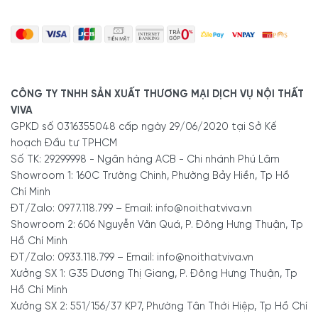
CÔNG TY TNHH SẢN XUẤT THƯƠNG MẠI DỊCH VỤ NỘI THẤT
VIVA
GPKD số 0316355048 cấp ngày 29/06/2020 tại Sở Kế
hoạch Đầu tư TPHCM
Số TK: 29299998 - Ngân hàng ACB - Chi nhánh Phú Lâm
Showroom 1: 160C Trường Chinh, Phường Bảy Hiền, Tp Hồ
Chí Minh
ĐT/Zalo: 0977.118.799 – Email: info@noithatviva.vn
Showroom 2: 606 Nguyễn Văn Quá, P. Đông Hưng Thuận, Tp
Hồ Chí Minh
ĐT/Zalo: 0933.118.799 – Email: info@noithatviva.vn
Xưởng SX 1: G35 Dương Thị Giang, P. Đông Hưng Thuận, Tp
Hồ Chí Minh
Xưởng SX 2: 551/156/37 KP7, Phường Tân Thới Hiệp, Tp Hồ Chí