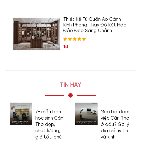
Thiết Kế Tủ Quần Áo Cánh
Kính Phòng Thay Đồ Kết Hợp
Đảo Đẹp Sang Chảnh
- Showroom 1:
160C Trường Chinh, phường Bảy Hiền, Tp
1đ
Hồ Chí Minh
-
Hotline/Zalo:
0977.118.799
- Showroom 2:
606 Nguyễn Văn Quá, P. Đông Hưng
TIN HAY
Thuận, Tp Hồ Chí Minh
- Hotline/Zalo:
0933.118.799
7+ mẫu bàn
Mua bàn làm
- Xưởng SX:
83/10 Dương Thị Giang, P. Đông Hưng
học sinh Cần
việc Cần Thơ
Thuận, Tp. Hồ Chí Minh
Thơ đẹp,
ở đâu? Gợi ý
chất lượng,
địa chỉ uy tín
- Hotline/Zalo:
0933.118.799
giá tốt, phù
và kinh