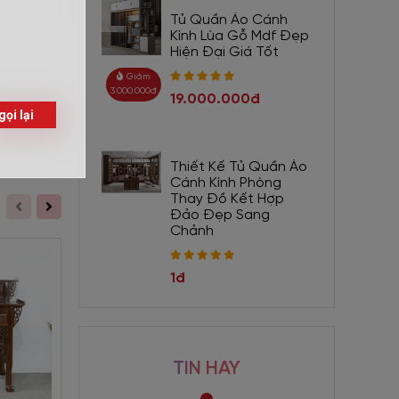
ành viên
Tủ Quần Áo Cánh
Kính Lùa Gỗ Mdf Đẹp
Hiện Đại Giá Tốt
Giảm
3.000.000đ
19.000.000đ
h tế cho
Gửi
inh xảo
Thiết Kế Tủ Quần Áo
giản hết
Cánh Kính Phòng
Thay Đồ Kết Hợp
Đảo Đẹp Sang
Chảnh
 thờ gia
 cầu sự
1đ
tổng thể
ến không
 cho gia
TIN HAY
m áp và
Giảm 330.000đ
Giảm 2.750.000đ