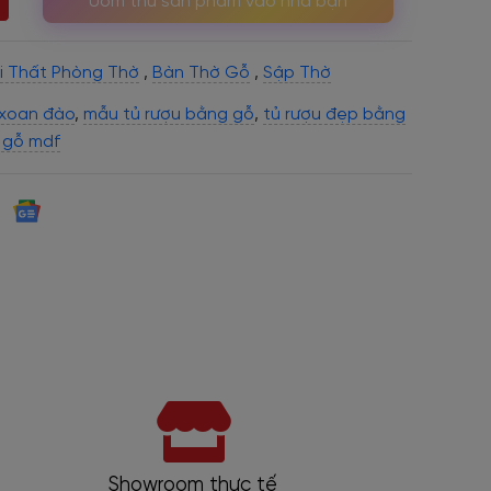
Ướm thử sản phẩm vào nhà bạn
i Thất Phòng Thờ
,
Bàn Thờ Gỗ
,
Sập Thờ
 xoan đào
,
mẫu tủ rượu bằng gỗ
,
tủ rượu đẹp bằng
 gỗ mdf
Showroom thực tế