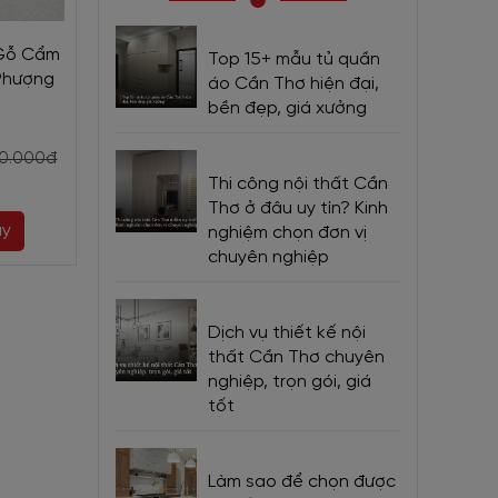
đẹp hiện
 Gỗ Cẩm
Bàn Thờ Thần Tài Ông
Bộ Bàn Thờ Gi
Top 15+ mẫu tủ quần
Phượng
Địa Gỗ Tràm Chạm Chữ
Chạm Sen Gỗ
áo Cần Thơ hiện đại,
Có Đèn Đẹp Giá Rẻ
Cao Cấp 
bền đẹp, giá xưởng
c, nhang
p mâm gỗ
2.420.000đ
24.750.0
50.000đ
2.750.000đ
thờ cúng
Thi công nội thất Cần
27.500.00
Thơ ở đâu uy tín? Kinh
ay
Mua ngay
Mua ng
nghiệm chọn đơn vị
hờ cúng
chuyên nghiệp
âm tuyệt
Dịch vụ thiết kế nội
thất Cần Thơ chuyên
nghiệp, trọn gói, giá
mềm phù
tốt
gia đình
Làm sao để chọn được