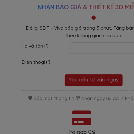
NHẬN BÁO GIÁ & THIẾT KẾ 3D MIỄ
Để lại SĐT - Viva báo giá trong 5 phút. Tặng bản
theo không gian nhà bạn.
Họ và tên (*)
Điện thoại (*)
Yêu cầu tư vấn ngay
Trả góp 0%