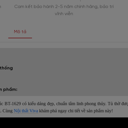
n
Cam kết bảo hành 2-5 năm chính hãng, bảo trì
vĩnh viễn
Mô tả
 thống
ản phẩm:
BT-1629 có kiểu dáng đẹp, chuẩn tâm linh phong thủy. Tủ thờ đư
̣t. Cùng
Nội thất Viva
khám phá ngay chi tiết về sản phẩm này!