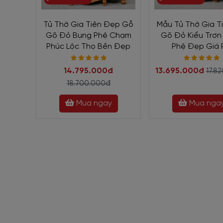
gần gũi, màu nâu vẫn luôn được sử dụng rất nhiều tron
đại. Bên cạnh đó, sắc màu này sẽ tăng cường sự bình ổn
Tủ Thờ Gia Tiên Đẹp Gỗ
Mẫu Tủ Thờ Gia T
Lợi ích và giá trị của sả
Gõ Đỏ Bụng Phệ Chạm
Gõ Đỏ Kiểu Trơn
Phúc Lộc Thọ Bền Đẹp
Phệ Đẹp Giá 
Bề mặt tủ thờ gia tiên khá lớn, được gia công trơn nh
đèn,...
Khu vực trên cùng là nơi trưng bày ảnh thờ, hư
14.795.000đ
13.695.000đ
17.8
có thể dễ dàng kéo ra phục vụ cho những dịp lễ lớn tr
18.700.000đ
một cách gọn gàng.
Mua ngay
Mua nga
Cánh tủ bản lề giảm chấn có ổ khóa phía bên trong tủ
như chén dĩa, nhang, bình ly ...
4 chân trụ vững chãi g
đối trong suốt thời gian sử dụng.
Tủ thờ gia tiên gỗ xoan đ
Kiểu dáng tủ thờ gia tiên thường có chạm khắc chi tiết 
hợp, thớ gỗ chắc mịn, lại ít bị mối mọt cong vênh theo th
Gỗ xoan đào là vật liệu phù hợp khí hậu Việt Nam. Ch