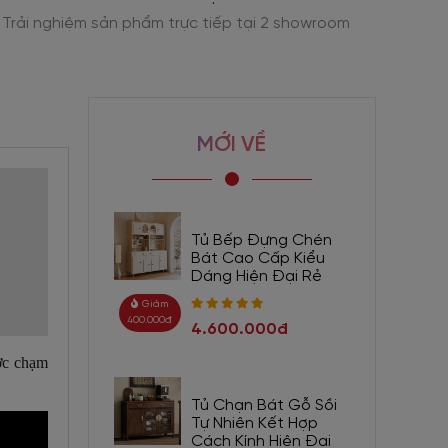
Trải nghiệm sản phẩm trực tiếp tại 2 showroom
Tư vấn
MỚI VỀ
Tủ Bếp Đựng Chén
Bát Cao Cấp Kiểu
Dáng Hiện Đại Rẻ
Giảm
400.000đ
4.600.000đ
ợc chạm
Tủ Chạn Bát Gỗ Sồi
Tự Nhiên Kết Hợp
Cách Kính Hiện Đại