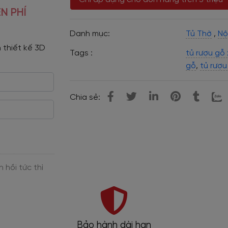
N PHÍ
Danh mục:
Tủ Thờ
,
Nộ
 thiết kế 3D 
Tags :
tủ rượu gỗ
gỗ
,
tủ rượu
Chia sẻ:
Bảo hành dài hạn