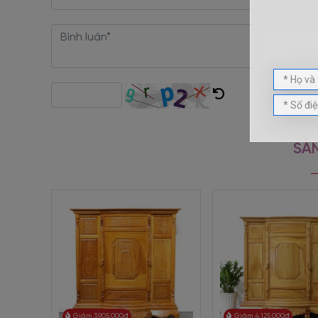
Tủ thờ gỗ gắn liền văn hóa thờ cúng tổ tiên của người
trong gia đình cùng nhau tưởng nhớ về tổ tiên. Đặc biệt l
Kiểu dáng mang đậm phon
Thiết kế
tủ thờ
gia tiên theo phong cách đậm chất cổ đ
món nội thất. Kiểu dáng thanh thoát, phù hợp nhu cầu 
Màu sắc của gỗ tự nhiên cùng cách gia công của những
giúp tăng thêm phần nghiêm trang cho không gian ph
SẢN
mức. Từng đường nét toát lên vẻ đẹp truyền thống.
Theo quan niệm Á Đông, đồ thờ cúng ảnh hưởng rất nhiề
tiên đều được chạm khắc đẹp và đạt đến tính thẩm m
thành công, hạnh phúc cho gia chủ. Ngoài ra còn có cá
sản phẩm.
Chân rùa báo điềm lành trường thọ, bách
gian
phòng thờ
sự sang trọng.
Tủ thờ gia tiên chạm chữ Phúc có kích thước đóng chuẩ
chủ. Màu nâu cánh gián tạo nên cảm giác yên bình, 
Giảm 3.905.000đ
Giảm 4.125.000đ