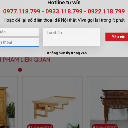
 Việt. Lựa chọn mẫu tủ thờ phù hợp sẽ mang đến không gian để các th
à với những ngày giỗ, lễ tết.
g cách truyền thống
iển đặc trưng. Phong cách gia công góp phần mang đến vẻ cổ điển, tin
sử dụng mà không ảnh hưởng tới thẩm mỹ.
 người thợ. Cùng kiểu dáng uốn lượn, họa tiết, hoa văn chạm khắc t
òng thờ.
Tủ thờ gia tiên gỗ xoan đào BT-1629
sử dụng chi tiết tối 
 PHẨM LIÊN QUAN
u đến cuộc sống và công việc của gia chủ. Do đó, toàn bộ họa tiết tủ
ỹ đẹp nhất. Phần giữa của tủ được chạm chữ Phúc mang ý nghĩa mong
c chi tiết khác như hoa văn uyển chuyển tạo nên vẻ mềm mại hơn cho 
 phúc. Với vân gỗ đẹp, đường nét sắc sảo tủ thờ gia tiên BT-1629 mang đ
n theo số đo phong thủy của thước lỗ ban mang đến vượng khí, tài lộc
giản dị nhưng cũng không kém phần thâm trầm.
Chính nhờ cảm giác ấ
Giảm 440.000đ
Giảm 330.000đ