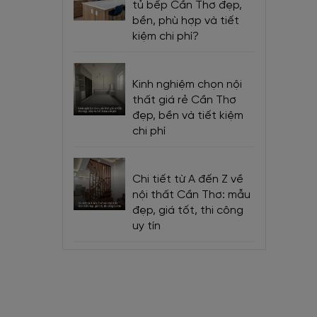
cao.
Sau
tủ bếp Cần Thơ đẹp,
ộ bền.
bền, phù hợp và tiết
kiệm chi phí?
điểm hấp
Nội thất
Kinh nghiệm chọn nội
 bày trí
thất giá rẻ Cần Thơ
đẹp, bền và tiết kiệm
chi phí
Chi tiết từ A đến Z về
nội thất Cần Thơ: mẫu
đẹp, giá tốt, thi công
uy tín