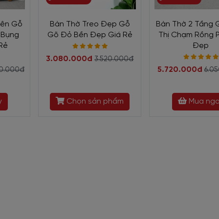
g nội thất nhà ở. Vừa giữ được yếu tố truyền thống vừa mang đậm nét 
, thích hợp cho phòng thờ.
iên Gỗ
Bàn Thờ Treo Đẹp Gỗ
Bàn Thờ 2 Tầng
n phẩm
 Bụng
Gõ Đỏ Bền Đẹp Giá Rẻ
Thị Chạm Rồng 
Rẻ
Đẹp
ẵn, bằng phẳng để sử dụng đặt ảnh thờ, tượng thờ, hoa quả, hương nướ
3.080.000đ
3.520.000đ
ơng trái bằng phẳng và có bề mặt trơn bóng. Bên dưới tủ được kết hợ
5.720.000đ
20.000đ
6.0
ong năm. Có thể đựng đồ thờ cúng hoặc những đồ cần thiết cho việc 
y
Chọn sản phẩm
Mua ng
 thờ giúp tăng thêm không gian lưu trữ những
món đồ liên quan đến t
iúp đảm bảo chắc chắn về mặt chất lượng sản phẩm. Mang đến sự an t
ào cao cấp
cầu kỳ. Do đó, các loại gỗ sử dụng để chế tác đòi hỏi phải có độ dai, 
ời gian.
ất liệu có độ bền tốt theo thời gian, không kỵ nước nên được khá nhiều 