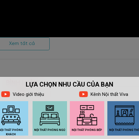
Xem tất cả
BÌNH LUẬN