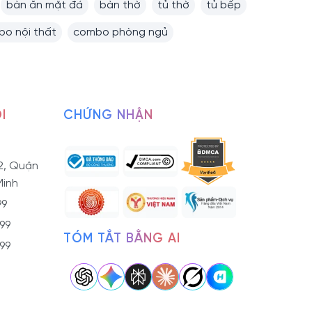
bàn ăn mặt đá
bàn thờ
tủ thờ
tủ bếp
o nội thất
combo phòng ngủ
I
CHỨNG NHẬN
2, Quận
Minh
99
799
TÓM TẮT BẰNG AI
799