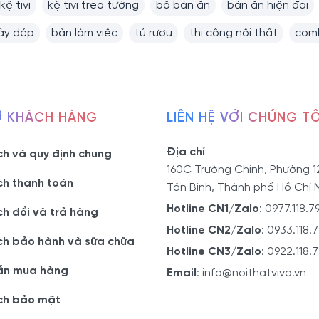
kệ tivi
kệ tivi treo tường
bộ bàn ăn
bàn ăn hiện đại
iày dép
bàn làm việc
tủ rượu
thi công nội thất
comb
Ợ KHÁCH HÀNG
LIÊN HỆ VỚI CHÚNG TÔ
Địa chỉ
ch và quy định chung
160C Trường Chinh, Phường 1
ch thanh toán
Tân Bình, Thành phố Hồ Chí 
Hotline CN1/Zalo
:
0977.118.7
ch đổi và trả hàng
Hotline CN2/Zalo
:
0933.118.
ch bảo hành và sữa chữa
Hotline CN3/Zalo
:
0922.118.
ẫn mua hàng
Email
:
info@noithatviva.vn
ch bảo mật