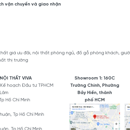
ch vận chuyển và giao nhận
ất giá ưu đãi, nội thất phòng ngủ, đồ gỗ phòng khách, giường
ất thị trường
NỘI THẤT VIVA
Showroom 1: 160C
ở Kế hoạch Đầu tư TPHCM
Trường Chinh, Phường
 Lâm
Bảy Hiền, thành
Tp Hồ Chí Minh
phố HCM
uận, Tp Hồ Chí Minh
uận, Tp Hồ Chí Minh