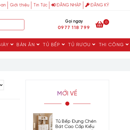
ban
Giới thiệu
Tin Tức
ĐĂNG NHẬP
ĐĂNG KÝ
Gọi ngay
0
0977 118 799
GIÀY
BÀN ĂN
TỦ BẾP
TỦ RƯỢU
THI CÔNG
MỚI VỀ
Tủ Bếp Đựng Chén
Bát Cao Cấp Kiểu