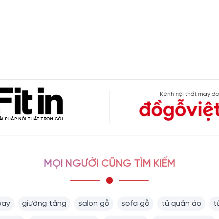
Kênh nội thất may đo
MỌI NGƯỜI CŨNG TÌM KIẾM
bay
giường tầng
salon gỗ
sofa gỗ
tủ quần áo
t