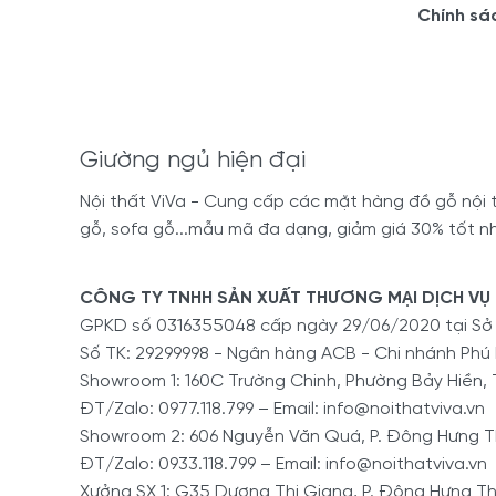
Chính sá
Giường ngủ hiện đại
Nội thất ViVa - Cung cấp các mặt hàng đồ gỗ nội th
gỗ, sofa gỗ...mẫu mã đa dạng, giảm giá 30% tốt nh
CÔNG TY TNHH SẢN XUẤT THƯƠNG MẠI DỊCH VỤ 
GPKD số 0316355048 cấp ngày 29/06/2020 tại S
Số TK: 29299998 - Ngân hàng ACB - Chi nhánh Phú
Showroom 1: 160C Trường Chinh, Phường Bảy Hiền, 
ĐT/Zalo: 0977.118.799 – Email: info@noithatviva.vn
Showroom 2: 606 Nguyễn Văn Quá, P. Đông Hưng Th
ĐT/Zalo: 0933.118.799 – Email: info@noithatviva.vn
Xưởng SX 1: G35 Dương Thị Giang, P. Đông Hưng Th