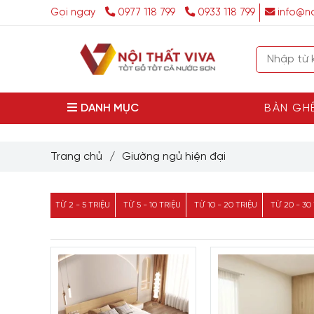
Gọi ngay
0977 118 799
0933 118 799
info@no
DANH MỤC
BÀN GH
Trang chủ
/
Giường ngủ hiện đại
TỪ 2 - 5 TRIỆU
TỪ 5 - 10 TRIỆU
TỪ 10 - 20 TRIỆU
TỪ 20 - 30