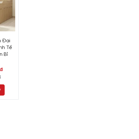
n Đại
inh Tế
n Bỉ
đ
đ
y