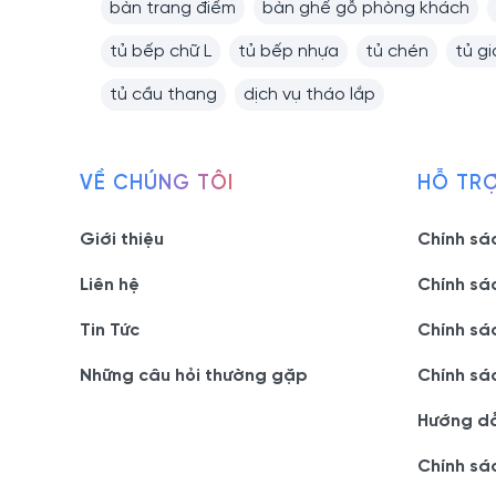
bàn trang điểm
bàn ghế gỗ phòng khách
tủ bếp chữ L
tủ bếp nhựa
tủ chén
tủ g
tủ cầu thang
dịch vụ tháo lắp
VỀ CHÚNG TÔI
HỖ TR
Giới thiệu
Chính sá
Liên hệ
Chính sá
Tin Tức
Chính sá
Những câu hỏi thường gặp
Chính sá
Hướng d
Chính sá