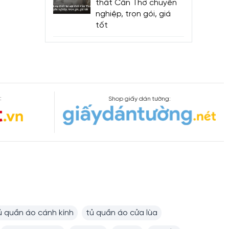
thất Cần Thơ chuyên
nghiệp, trọn gói, giá
tốt
:
Shop giấy dán tường:
ủ quần áo cánh kính
tủ quần áo cửa lùa