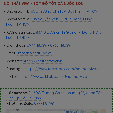
NỘI THẤT VIVA - TỐT GỖ TỐT CẢ NƯỚC SƠN
- Showroom 1:
160C Trường Chinh, P. Bảy Hiền, TP.HCM
- Showroom 2:
606 Nguyễn Văn Quá, P. Đông Hưng
Thuận, TP.HCM
- Xưởng sản xuất:
83/10 Dương Thị Giang, P. Đông Hưng
Thuận, TP.HCM
- Điện thoại:
0977.118.799
-
0933.118.799
- Email:
info@noithatviva.vn
- Website:
https://noithatviva.vn
- Fanpage:
https://www.facebook.com/noithatviva.vn
- TikTok:
https://www.tiktok.com/@noithatviva
- Showroom 1:
160C Trường Chinh, phường 12, quận Tân
Bình, Tp Hồ Chí Minh
-
Hotline/Zalo:
0977.118.799