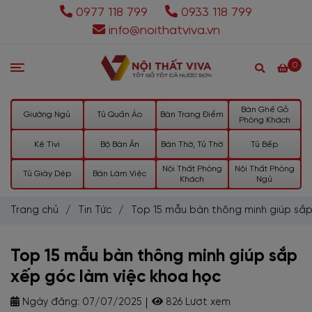
0977 118 799
0933 118 799
info@noithatviva.vn
0
Bàn Ghế Gỗ
Giường Ngủ
Tủ Quần Áo
Bàn Trang Điểm
Phòng Khách
Kệ Tivi
Bộ Bàn Ăn
Bàn Thờ, Tủ Thờ
Tủ Bếp
Nội Thất Phòng
Nội Thất Phòng
Tủ Giày Dép
Bàn Làm Việc
Khách
Ngủ
Trang chủ
/
Tin Tức
/
Top 15 mẫu bàn thông minh giúp sắp
Top 15 mẫu bàn thông minh giúp sắp
xếp góc làm việc khoa học
Ngày đăng:
07/07/2025
826 Lượt xem