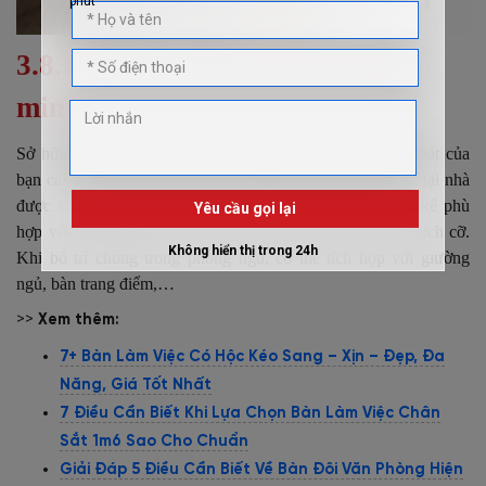
3.8. Bàn làm việc tại nhà thông
minh
Sở hữu chiếc bàn làm việc tại nhà ưng ý sẽ giúp năng suất của
bạn cải thiện và hiệu quả hơn. Những mẫu bàn làm việc tại nhà
được chọn theo sở thích và nhu cầu của cá nhân. Thiết kế phù
hợp với không gian bài trí, hài hòa từ màu sắc cho đến kích cỡ.
Khi bố trí chúng trong phòng ngủ, có thể tích hợp với giường
ngủ, bàn trang điểm,…
>>
Xem thêm:
7+ Bàn Làm Việc Có Hộc Kéo Sang – Xịn – Đẹp, Đa
Năng, Giá Tốt Nhất
7 Điều Cần Biết Khi Lựa Chọn Bàn Làm Việc Chân
Sắt 1m6 Sao Cho Chuẩn
Giải Đáp 5 Điều Cần Biết Về Bàn Đôi Văn Phòng Hiện