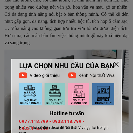
trọng nhiều vào đường nét vân gỗ, hoa văn và màu gỗ tự nhiên.
Có đa dạng tính năng nổi bật ở bàn thông minh. Có thể kể đến
như: gấp gọn, đa năng, tích hợp nhiều hộc tủ, tích hợp ổ cắm sạc,
… Vừa nâng cao không gian lưu trữ vừa tối ưu được diện tích.
Hơn nữa, các mẫu bàn làm việc thông minh gỗ này khá hiện đại
và sang trọng.