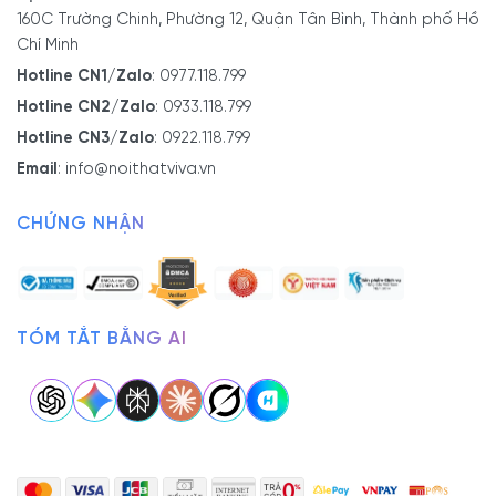
160C Trường Chinh, Phường 12, Quận Tân Bình, Thành phố Hồ
Chí Minh
Hotline CN1/Zalo
:
0977.118.799
Hotline CN2/Zalo
:
0933.118.799
Hotline CN3/Zalo
:
0922.118.799
Email
:
info@noithatviva.vn
CHỨNG NHẬN
TÓM TẮT BẰNG AI