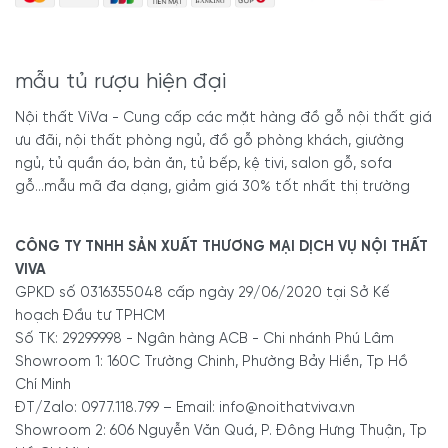
mẫu tủ rượu hiện đại
Nội thất ViVa - Cung cấp các mặt hàng đồ gỗ nội thất giá
ưu đãi, nội thất phòng ngủ, đồ gỗ phòng khách, giường
ngủ, tủ quần áo, bàn ăn, tủ bếp, kệ tivi, salon gỗ, sofa
gỗ...mẫu mã đa dạng, giảm giá 30% tốt nhất thị trường
CÔNG TY TNHH SẢN XUẤT THƯƠNG MẠI DỊCH VỤ NỘI THẤT
VIVA
GPKD số 0316355048 cấp ngày 29/06/2020 tại Sở Kế
hoạch Đầu tư TPHCM
Số TK: 29299998 - Ngân hàng ACB - Chi nhánh Phú Lâm
Showroom 1: 160C Trường Chinh, Phường Bảy Hiền, Tp Hồ
Chí Minh
ĐT/Zalo: 0977.118.799 – Email: info@noithatviva.vn
Showroom 2: 606 Nguyễn Văn Quá, P. Đông Hưng Thuận, Tp