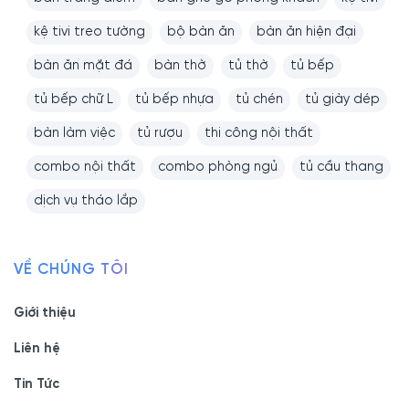
kệ tivi treo tường
bộ bàn ăn
bàn ăn hiện đại
bàn ăn mặt đá
bàn thờ
tủ thờ
tủ bếp
tủ bếp chữ L
tủ bếp nhựa
tủ chén
tủ giày dép
bàn làm việc
tủ rượu
thi công nội thất
combo nội thất
combo phòng ngủ
tủ cầu thang
dịch vụ tháo lắp
VỀ CHÚNG TÔI
Giới thiệu
Liên hệ
Tin Tức