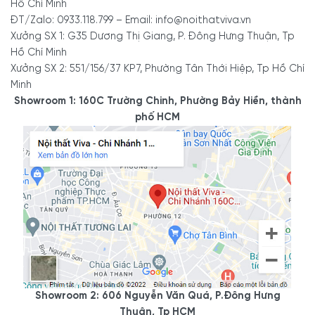
Hồ Chí Minh
ĐT/Zalo: 0933.118.799 – Email: info@noithatviva.vn
Xưởng SX 1: G35 Dương Thị Giang, P. Đông Hưng Thuận, Tp
Hồ Chí Minh
Xưởng SX 2: 551/156/37 KP7, Phường Tân Thới Hiệp, Tp Hồ Chí
Minh
Showroom 1: 160C Trường Chinh, Phường Bảy Hiền, thành
phố HCM
Showroom 2: 606 Nguyễn Văn Quá, P.Đông Hưng
Thuận, Tp HCM