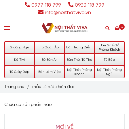
0977 118 799
0933 118 799
info@noithatviva.vn
0
Bàn Ghế Gỗ
Giường Ngủ
Tủ Quần Áo
Bàn Trang Điểm
Phòng Khách
Kệ Tivi
Bộ Bàn Ăn
Bàn Thờ, Tủ Thờ
Tủ Bếp
Nội Thất Phòng
Nội Thất Phòng
Tủ Giày Dép
Bàn Làm Việc
Khách
Ngủ
Trang chủ
/
mẫu tủ rượu hiện đại
Chưa có sản phẩm nào.
MỚI VỀ