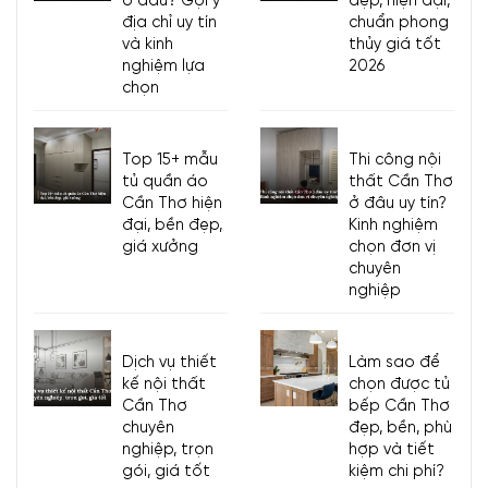
ở đâu? Gợi ý
đẹp, hiện đại,
địa chỉ uy tín
chuẩn phong
và kinh
thủy giá tốt
nghiệm lựa
2026
chọn
Top 15+ mẫu
Thi công nội
tủ quần áo
thất Cần Thơ
Cần Thơ hiện
ở đâu uy tín?
đại, bền đẹp,
Kinh nghiệm
giá xưởng
chọn đơn vị
chuyên
nghiệp
Dịch vụ thiết
Làm sao để
kế nội thất
chọn được tủ
Cần Thơ
bếp Cần Thơ
chuyên
đẹp, bền, phù
nghiệp, trọn
hợp và tiết
gói, giá tốt
kiệm chi phí?