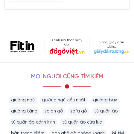
Kênh nội thất may
Shop giấy dán
đo:
tường:
MỌI NGƯỜI CŨNG TÌM KIẾM
giường ngủ
giường ngủ kiểu nhật
giường bay
giường tầng
salon gỗ
sofa gỗ
tủ quần áo
tủ quần áo cánh kính
tủ quần áo cửa lùa
bàn trang điểm
bàn ghế gỗ phòng khách
kệ tivi