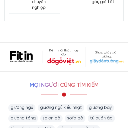
chuyên
gói, giá tốt
nghiệp
Kênh nội thất may
Shop giấy dán
đo:
tường:
MỌI NGƯỜI CŨNG TÌM KIẾM
giường ngủ
giường ngủ kiểu nhật
giường bay
giường tầng
salon gỗ
sofa gỗ
tủ quần áo