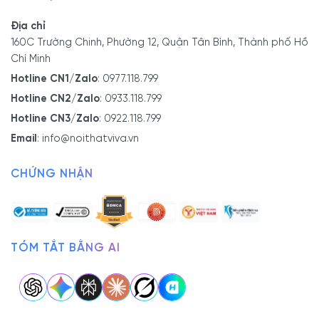
Địa chỉ
160C Trường Chinh, Phường 12, Quận Tân Bình, Thành phố Hồ
Chí Minh
Hotline CN1/Zalo
:
0977.118.799
Hotline CN2/Zalo
:
0933.118.799
Hotline CN3/Zalo
:
0922.118.799
Email
:
info@noithatviva.vn
CHỨNG NHẬN
TÓM TẮT BẰNG AI