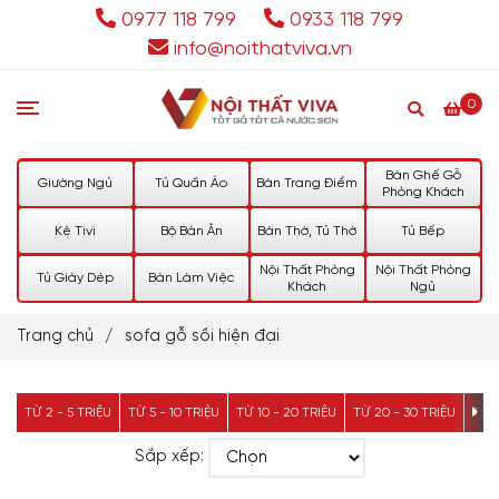
0977 118 799
0933 118 799
info@noithatviva.vn
0
Bàn Ghế Gỗ
Giường Ngủ
Tủ Quần Áo
Bàn Trang Điểm
Phòng Khách
Kệ Tivi
Bộ Bàn Ăn
Bàn Thờ, Tủ Thờ
Tủ Bếp
Nội Thất Phòng
Nội Thất Phòng
Tủ Giày Dép
Bàn Làm Việc
Khách
Ngủ
Trang chủ
/
sofa gỗ sồi hiện đại
TỪ 2 - 5 TRIỆU
TỪ 5 - 10 TRIỆU
TỪ 10 - 20 TRIỆU
TỪ 20 - 30 TRIỆU
TỪ 3
Sắp xếp: