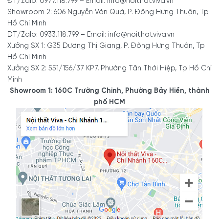
ĐT/Zalo: 0977.118.799 – Email: info@noithatviva.vn
Showroom 2: 606 Nguyễn Văn Quá, P. Đông Hưng Thuận, Tp
Hồ Chí Minh
ĐT/Zalo: 0933.118.799 – Email: info@noithatviva.vn
Xưởng SX 1: G35 Dương Thị Giang, P. Đông Hưng Thuận, Tp
Hồ Chí Minh
Xưởng SX 2: 551/156/37 KP7, Phường Tân Thới Hiệp, Tp Hồ Chí
Minh
Showroom 1: 160C Trường Chinh, Phường Bảy Hiền, thành
phố HCM