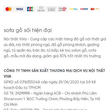
sofa gỗ sồi hiện đại
Nội thất ViVa - Cung cấp các mặt hàng đồ gỗ nội thất giá
ưu đãi, nội thất phòng ngủ, đồ gỗ phòng khách, giường
ngủ, tủ quần áo, bàn ăn, tủ bếp, kệ tivi, salon gỗ, sofa
gỗ...mẫu mã đa dạng, giảm giá 30% tốt nhất thị trường
CÔNG TY TNHH SẢN XUẤT THƯƠNG MẠI DỊCH VỤ NỘI THẤT
VIVA
GPKD số 0316355048 cấp ngày 29/06/2020 tại Sở Kế
hoạch Đầu tư TPHCM
Số TK: 29299998 - Ngân hàng ACB - Chi nhánh Phú Lâm
Showroom 1: 160C Trường Chinh, Phường Bảy Hiền, Tp Hồ
Chí Minh