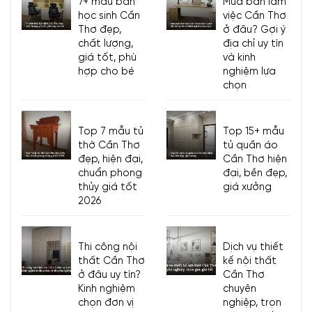
7+ mẫu bàn
Mua bàn làm
học sinh Cần
việc Cần Thơ
Thơ đẹp,
ở đâu? Gợi ý
chất lượng,
địa chỉ uy tín
giá tốt, phù
và kinh
hợp cho bé
nghiệm lựa
chọn
Top 7 mẫu tủ
Top 15+ mẫu
thờ Cần Thơ
tủ quần áo
đẹp, hiện đại,
Cần Thơ hiện
chuẩn phong
đại, bền đẹp,
thủy giá tốt
giá xưởng
2026
Thi công nội
Dịch vụ thiết
thất Cần Thơ
kế nội thất
ở đâu uy tín?
Cần Thơ
Kinh nghiệm
chuyên
chọn đơn vị
nghiệp, trọn