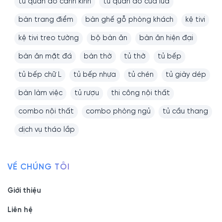
tủ quần áo cánh kính
tủ quần áo cửa lùa
bàn trang điểm
bàn ghế gỗ phòng khách
kệ tivi
kệ tivi treo tường
bộ bàn ăn
bàn ăn hiện đại
bàn ăn mặt đá
bàn thờ
tủ thờ
tủ bếp
tủ bếp chữ L
tủ bếp nhựa
tủ chén
tủ giày dép
bàn làm việc
tủ rượu
thi công nội thất
combo nội thất
combo phòng ngủ
tủ cầu thang
dịch vụ tháo lắp
VỀ CHÚNG TÔI
Giới thiệu
Liên hệ