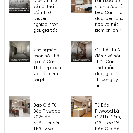
Dịch vụ thiết
Làm sao để
kế nội thất
chọn được tủ
Cần Thơ
bếp Cần Thơ
chuyên
đẹp, bền, phù
nghiệp, trọn
hợp và tiết
gói, giá tốt
kiệm chi phí?
Kinh nghiệm
Chi tiết từ A
chọn nội thất
đến Z về nội
giá rẻ Cần
thất Cần
Thơ đẹp, bền
Thơ: mẫu
và tiết kiệm
đẹp, giá tốt,
chi phí
thi công uy
tín
Báo Giá Tủ
Tủ Bếp
Bếp Plywood
Plywood Là
2026 Mới
Gì? Ưu Điểm,
Nhất Tại Nội
Cấu Tạo Và
Thất Viva
Báo Giá Mới