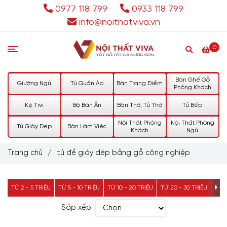
0977 118 799
0933 118 799
info@noithatviva.vn
0
Bàn Ghế Gỗ
Giường Ngủ
Tủ Quần Áo
Bàn Trang Điểm
Phòng Khách
Kệ Tivi
Bộ Bàn Ăn
Bàn Thờ, Tủ Thờ
Tủ Bếp
Nội Thất Phòng
Nội Thất Phòng
Tủ Giày Dép
Bàn Làm Việc
Khách
Ngủ
Trang chủ
/
tủ để giày dép bằng gỗ công nghiệp
TỪ 2 - 5 TRIỆU
TỪ 5 - 10 TRIỆU
TỪ 10 - 20 TRIỆU
TỪ 20 - 30 TRIỆU
TỪ 3
Sắp xếp: