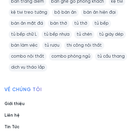
bàn trang điểm
bàn ghế gỗ phòng khách
kệ tivi
kệ tivi treo tường
bộ bàn ăn
bàn ăn hiện đại
bàn ăn mặt đá
bàn thờ
tủ thờ
tủ bếp
tủ bếp chữ L
tủ bếp nhựa
tủ chén
tủ giày dép
bàn làm việc
tủ rượu
thi công nội thất
combo nội thất
combo phòng ngủ
tủ cầu thang
dịch vụ tháo lắp
VỀ CHÚNG TÔI
Giới thiệu
Liên hệ
Tin Tức