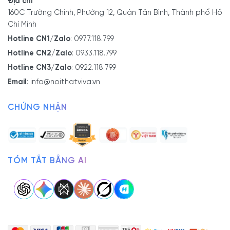
Địa chỉ
160C Trường Chinh, Phường 12, Quận Tân Bình, Thành phố Hồ
Chí Minh
Hotline CN1/Zalo
:
0977.118.799
Hotline CN2/Zalo
:
0933.118.799
Hotline CN3/Zalo
:
0922.118.799
Email
:
info@noithatviva.vn
CHỨNG NHẬN
TÓM TẮT BẰNG AI