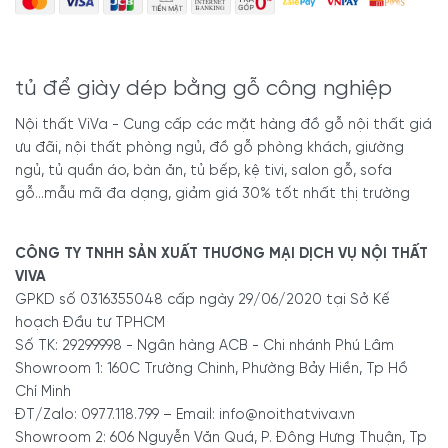
tủ để giày dép bằng gỗ công nghiệp
Nội thất ViVa - Cung cấp các mặt hàng đồ gỗ nội thất giá
ưu đãi, nội thất phòng ngủ, đồ gỗ phòng khách, giường
ngủ, tủ quần áo, bàn ăn, tủ bếp, kệ tivi, salon gỗ, sofa
gỗ...mẫu mã đa dạng, giảm giá 30% tốt nhất thị trường
CÔNG TY TNHH SẢN XUẤT THƯƠNG MẠI DỊCH VỤ NỘI THẤT
VIVA
GPKD số 0316355048 cấp ngày 29/06/2020 tại Sở Kế
hoạch Đầu tư TPHCM
Số TK: 29299998 - Ngân hàng ACB - Chi nhánh Phú Lâm
Showroom 1: 160C Trường Chinh, Phường Bảy Hiền, Tp Hồ
Chí Minh
ĐT/Zalo: 0977.118.799 – Email: info@noithatviva.vn
Showroom 2: 606 Nguyễn Văn Quá, P. Đông Hưng Thuận, Tp