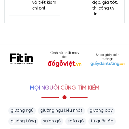
và tiết kiệm
đẹp, giá tốt,
chi phí
thi công uy
tín
Kênh nội thất may
Shop giấy dán
đo:
tường:
MỌI NGƯỜI CŨNG TÌM KIẾM
giường ngủ
giường ngủ kiểu nhật
giường bay
giường tầng
salon gỗ
sofa gỗ
tủ quần áo