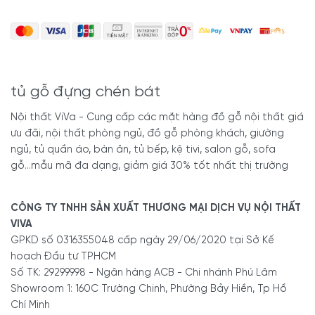
tủ gỗ đựng chén bát
Nội thất ViVa - Cung cấp các mặt hàng đồ gỗ nội thất giá
ưu đãi, nội thất phòng ngủ, đồ gỗ phòng khách, giường
ngủ, tủ quần áo, bàn ăn, tủ bếp, kệ tivi, salon gỗ, sofa
gỗ...mẫu mã đa dạng, giảm giá 30% tốt nhất thị trường
CÔNG TY TNHH SẢN XUẤT THƯƠNG MẠI DỊCH VỤ NỘI THẤT
VIVA
GPKD số 0316355048 cấp ngày 29/06/2020 tại Sở Kế
hoạch Đầu tư TPHCM
Số TK: 29299998 - Ngân hàng ACB - Chi nhánh Phú Lâm
Showroom 1: 160C Trường Chinh, Phường Bảy Hiền, Tp Hồ
Chí Minh