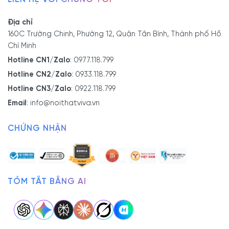
Địa chỉ
160C Trường Chinh, Phường 12, Quận Tân Bình, Thành phố Hồ
Chí Minh
Hotline CN1/Zalo
:
0977.118.799
Hotline CN2/Zalo
:
0933.118.799
Hotline CN3/Zalo
:
0922.118.799
Email
:
info@noithatviva.vn
CHỨNG NHẬN
TÓM TẮT BẰNG AI