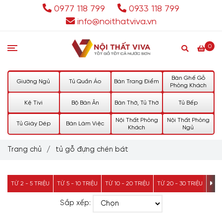
0977 118 799
0933 118 799
info@noithatviva.vn
0
Bàn Ghế Gỗ
Giường Ngủ
Tủ Quần Áo
Bàn Trang Điểm
Phòng Khách
Kệ Tivi
Bộ Bàn Ăn
Bàn Thờ, Tủ Thờ
Tủ Bếp
Nội Thất Phòng
Nội Thất Phòng
Tủ Giày Dép
Bàn Làm Việc
Khách
Ngủ
Trang chủ
/
tủ gỗ đựng chén bát
TỪ 2 - 5 TRIỆU
TỪ 5 - 10 TRIỆU
TỪ 10 - 20 TRIỆU
TỪ 20 - 30 TRIỆU
TỪ 3
Sắp xếp: