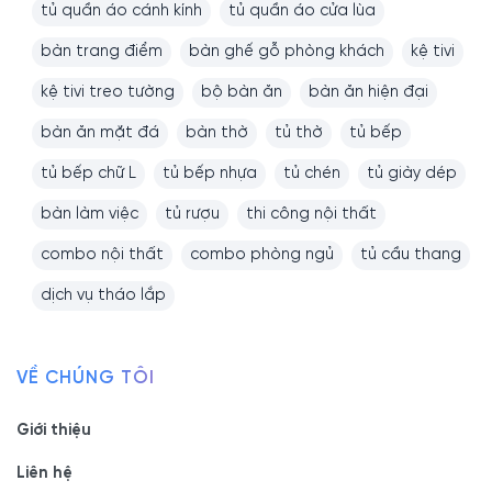
tủ quần áo cánh kính
tủ quần áo cửa lùa
bàn trang điểm
bàn ghế gỗ phòng khách
kệ tivi
kệ tivi treo tường
bộ bàn ăn
bàn ăn hiện đại
bàn ăn mặt đá
bàn thờ
tủ thờ
tủ bếp
tủ bếp chữ L
tủ bếp nhựa
tủ chén
tủ giày dép
bàn làm việc
tủ rượu
thi công nội thất
combo nội thất
combo phòng ngủ
tủ cầu thang
dịch vụ tháo lắp
VỀ CHÚNG TÔI
Giới thiệu
Liên hệ