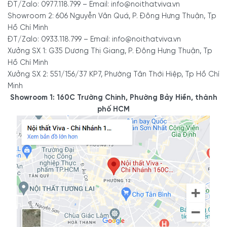
ĐT/Zalo: 0977.118.799 – Email: info@noithatviva.vn
Showroom 2: 606 Nguyễn Văn Quá, P. Đông Hưng Thuận, Tp
Hồ Chí Minh
ĐT/Zalo: 0933.118.799 – Email: info@noithatviva.vn
Xưởng SX 1: G35 Dương Thị Giang, P. Đông Hưng Thuận, Tp
Hồ Chí Minh
Xưởng SX 2: 551/156/37 KP7, Phường Tân Thới Hiệp, Tp Hồ Chí
Minh
Showroom 1: 160C Trường Chinh, Phường Bảy Hiền, thành
phố HCM