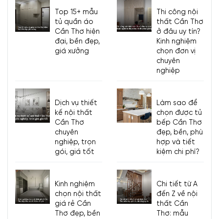
Top 15+ mẫu
Thi công nội
tủ quần áo
thất Cần Thơ
Cần Thơ hiện
ở đâu uy tín?
đại, bền đẹp,
Kinh nghiệm
giá xưởng
chọn đơn vị
chuyên
nghiệp
Dịch vụ thiết
Làm sao để
kế nội thất
chọn được tủ
Cần Thơ
bếp Cần Thơ
chuyên
đẹp, bền, phù
nghiệp, trọn
hợp và tiết
gói, giá tốt
kiệm chi phí?
Kinh nghiệm
Chi tiết từ A
chọn nội thất
đến Z về nội
giá rẻ Cần
thất Cần
Thơ đẹp, bền
Thơ: mẫu