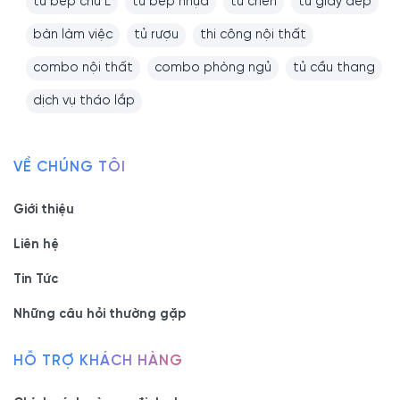
tủ bếp chữ L
tủ bếp nhựa
tủ chén
tủ giày dép
bàn làm việc
tủ rượu
thi công nội thất
combo nội thất
combo phòng ngủ
tủ cầu thang
dịch vụ tháo lắp
VỀ CHÚNG TÔI
Giới thiệu
Liên hệ
Tin Tức
Những câu hỏi thường gặp
HỖ TRỢ KHÁCH HÀNG