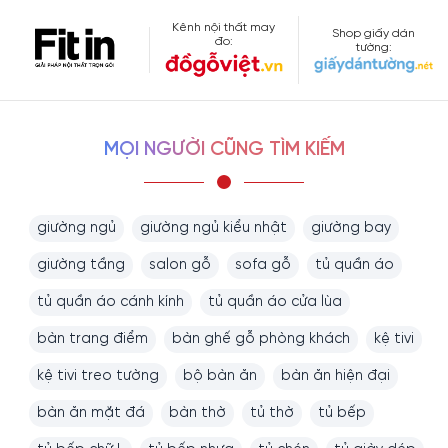
Kênh nội thất may
Shop giấy dán
đo:
tường:
MỌI NGƯỜI CŨNG TÌM KIẾM
giường ngủ
giường ngủ kiểu nhật
giường bay
giường tầng
salon gỗ
sofa gỗ
tủ quần áo
tủ quần áo cánh kính
tủ quần áo cửa lùa
bàn trang điểm
bàn ghế gỗ phòng khách
kệ tivi
kệ tivi treo tường
bộ bàn ăn
bàn ăn hiện đại
bàn ăn mặt đá
bàn thờ
tủ thờ
tủ bếp