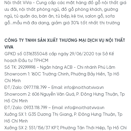
Nội thất ViVa - Cung cấp các mặt hàng đồ gỗ nội thất giá
ưu đãi, nội thất phòng ngủ, đồ gỗ phòng khách, giường
ngủ, tủ quần áo, bàn ăn, tủ bếp, kệ tivi, salon gỗ, sofa
gỗ...mẫu mã đa dạng, giảm giá 30% tốt nhất thị trường
CÔNG TY TNHH SẢN XUẤT THƯƠNG MẠI DỊCH VỤ NỘI THẤT
VIVA
GPKD số 0316355048 cấp ngày 29/06/2020 tại Sở Kế
hoạch Đầu tư TPHCM
Số TK: 29299998 - Ngân hàng ACB - Chi nhánh Phú Lâm
Showroom 1: 160C Trường Chinh, Phường Bảy Hiền, Tp Hồ
Chí Minh
ĐT/Zalo: 0977.118.799 – Email: info@noithatviva.vn
Showroom 2: 606 Nguyễn Văn Quá, P. Đông Hưng Thuận, Tp
Hồ Chí Minh
ĐT/Zalo: 0933.118.799 – Email: info@noithatviva.vn
Xưởng SX 1: G35 Dương Thị Giang, P. Đông Hưng Thuận, Tp
Hồ Chí Minh
Xưởng SX 2: 551/156/37 KP7, Phường Tân Thới Hiệp, Tp Hồ Chí