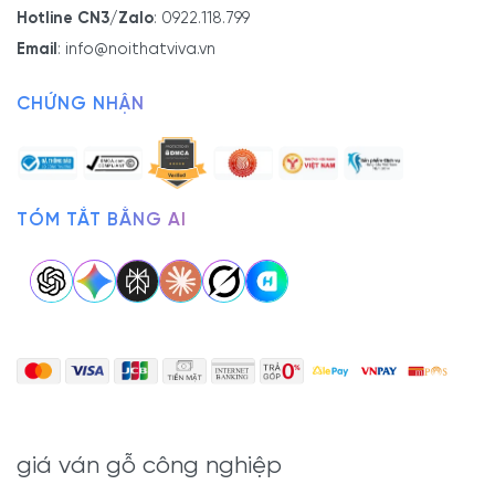
Hotline CN3/Zalo
:
0922.118.799
Email
:
info@noithatviva.vn
CHỨNG NHẬN
TÓM TẮT BẰNG AI
giá ván gỗ công nghiệp