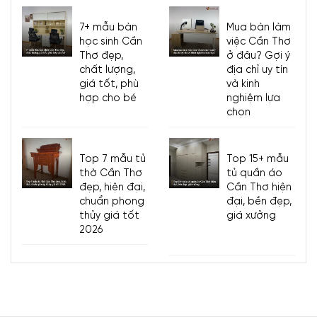
7+ mẫu bàn
Mua bàn làm
học sinh Cần
việc Cần Thơ
Thơ đẹp,
ở đâu? Gợi ý
chất lượng,
địa chỉ uy tín
giá tốt, phù
và kinh
hợp cho bé
nghiệm lựa
chọn
Top 7 mẫu tủ
Top 15+ mẫu
thờ Cần Thơ
tủ quần áo
đẹp, hiện đại,
Cần Thơ hiện
chuẩn phong
đại, bền đẹp,
thủy giá tốt
giá xưởng
2026