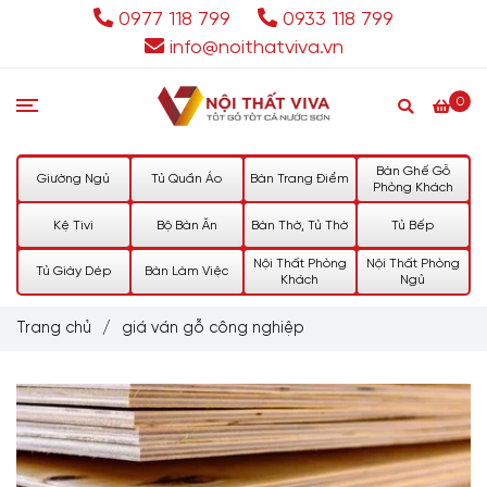
0977 118 799
0933 118 799
info@noithatviva.vn
0
Bàn Ghế Gỗ
Giường Ngủ
Tủ Quần Áo
Bàn Trang Điểm
Phòng Khách
Kệ Tivi
Bộ Bàn Ăn
Bàn Thờ, Tủ Thờ
Tủ Bếp
Nội Thất Phòng
Nội Thất Phòng
Tủ Giày Dép
Bàn Làm Việc
Khách
Ngủ
Trang chủ
/
giá ván gỗ công nghiệp