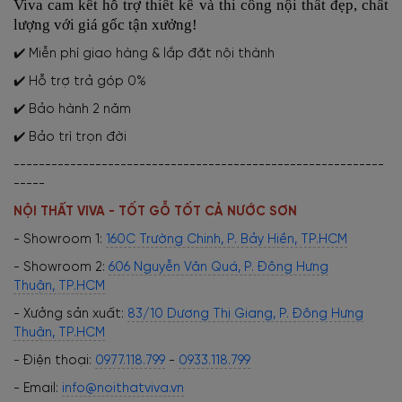
Viva cam kết hỗ trợ thiết kế và thi công nội thất đẹp, chất
lượng với giá gốc tận xưởng!
✔️ Miễn phí giao hàng & lắp đặt nội thành
✔️ Hỗ trợ trả góp 0%
✔️ Bảo hành 2 năm
✔️ Bảo trì trọn đời
-----------------------------------------------------------
-----
NỘI THẤT VIVA - TỐT GỖ TỐT CẢ NƯỚC SƠN
- Showroom 1:
160C Trường Chinh, P. Bảy Hiền, TP.HCM
- Showroom 2:
606 Nguyễn Văn Quá, P. Đông Hưng
Thuận, TP.HCM
- Xưởng sản xuất:
83/10 Dương Thị Giang, P. Đông Hưng
Thuận, TP.HCM
- Điện thoại:
0977.118.799
-
0933.118.799
- Email:
info@noithatviva.vn