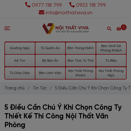
0977 118 799
0933 118 799
info@noithatviva.vn
0
Bàn Ghế Gỗ
Giường Ngủ
Tủ Quần Áo
Bàn Trang Điểm
Phòng Khách
Kệ Tivi
Bộ Bàn Ăn
Bàn Thờ, Tủ Thờ
Tủ Bếp
Nội Thất Phòng
Nội Thất Phòng
Tủ Giày Dép
Bàn Làm Việc
Khách
Ngủ
Trang chủ
/
Tin Tức
/
5 Điều Cần Chú Ý Khi Chọn Công Ty T
5 Điều Cần Chú Ý Khi Chọn Công Ty
Thiết Kế Thi Công Nội Thất Văn
Phòng