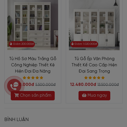
Giảm 200.000đ
Giảm 1.020.000đ
Tủ Hồ Sơ Màu Trắng Gỗ
Tủ Gỗ Ép Văn Phòng
Công Nghiệp Thiết Kệ
Thiết Kế Cao Cấp Hiện
Hiện Đại Đa Năng
Đại Sang Trọng
5.300.000đ
12.480.000đ
5.500.000đ
13.500.000đ
Chọn sản phẩm
Mua ngay
BÌNH LUẬN