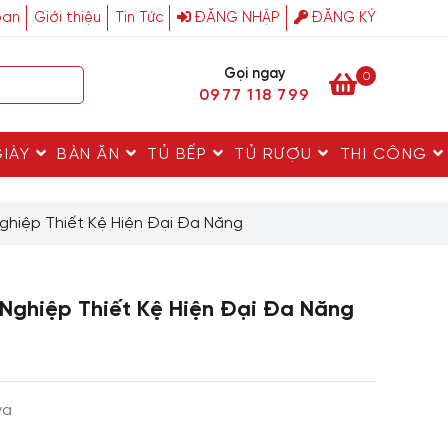
ban
Giới thiệu
Tin Tức
ĐĂNG NHẬP
ĐĂNG KÝ
Gọi ngay
0
0977 118 799
GIÀY
BÀN ĂN
TỦ BẾP
TỦ RƯỢU
THI CÔNG
ghiệp Thiết Kệ Hiện Đại Đa Năng
Nghiệp Thiết Kệ Hiện Đại Đa Năng
va