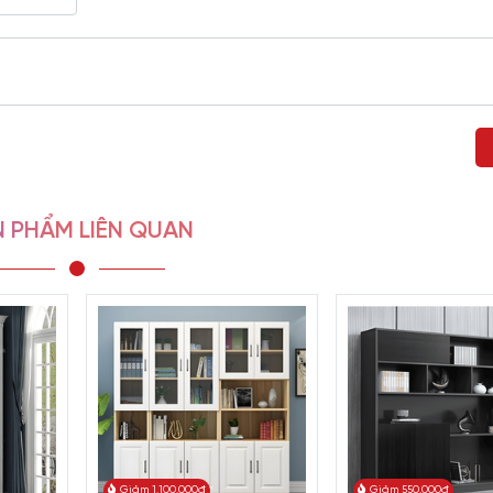
văn phòng nào. Nó giúp lưu trữ, sắp xếp hồ sơ, tài liệu một các
ng gian làm việc.
Tủ hồ sơ màu trắng
với thiết kế hiện đại, màu
 tìm kiếm một sản phẩm nội thất văn phòng vừa đẹp mắt, vừa tiệ
 PHẨM LIÊN QUAN
Giảm 1.100.000đ
Giảm 550.000đ