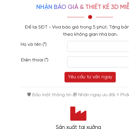
NHẬN BÁO GIÁ & THIẾT KẾ 3D MIỄ
Để lại SĐT - Viva báo giá trong 5 phút. Tặng bản
theo không gian nhà bạn.
Họ và tên (*)
Điện thoại (*)
Yêu cầu tư vấn ngay
Sản xuất tại xưởng