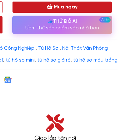
Mua ngay
THỬ ĐỒ AI
Ướm thử sản phẩm vào nhà bạn
Gỗ Công Nghiệp
,
Tủ Hồ Sơ
,
Nội Thất Văn Phòng
df
,
tủ hồ sơ mini
,
tủ hồ sơ giá rẻ
,
tủ hồ sơ màu trắng
Giao lắp tận nơi