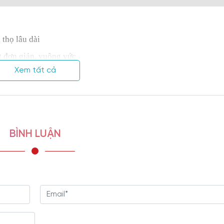
 thọ lâu dài
t đơn giản, vuông vức
Xem tất cả
và ngăn kéo
nhiều không gian văn phòng
g trọng, hiện đại
chống thấm cho tủ
BÌNH LUẬN
 kim loại cao cấp
văn phòng khác
xưởng của Nội thất Viva
g và hỗ trợ trọn đời