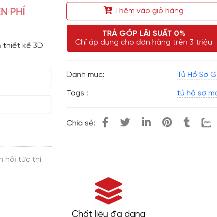
N PHÍ
Thêm vào giỏ hàng
TRẢ GÓP LÃI SUẤT 0%
Chỉ áp dụng cho đơn hàng trên 3 triệu
 thiết kế 3D 
Danh mục:
Tủ Hồ Sơ 
Tags :
tủ hồ sơ m
Chia sẻ:
Chất liệu đa dạng