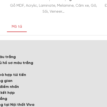
Gỗ MDF, Acrylic, Laminate, Melamine, Căm xe, Gõ,
Đ
Sồi, Veneer…
Mô tả
màu trắng
tủ hồ sơ màu trắng
và hợp túi tiền
ng gian
 điểm nhấn
à kết hợp
rắng
g tại Nội thất Viva