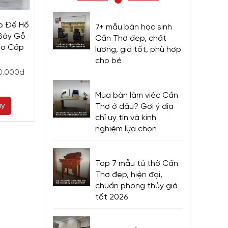
p Để Hồ
Tủ Đựng Hồ Sơ Văn
Tủ Hồ Sơ Giá R
7+ mẫu bàn học sinh
 Bày Gỗ
Phòng Giá Rẻ Thiết Kế
Dáng Nhỏ Gọn
Cần Thơ đẹp, chất
ao Cấp
Tiện Ích Hiện Đại
Cách Hiện 
lượng, giá tốt, phù hợp
cho bé
5.800.000đ
8.700.000đ
00.000đ
6.500.000đ
9.
Mua bàn làm việc Cần
ay
Mua ngay
Mua ng
Thơ ở đâu? Gợi ý địa
chỉ uy tín và kinh
nghiệm lựa chọn
Top 7 mẫu tủ thờ Cần
Thơ đẹp, hiện đại,
chuẩn phong thủy giá
tốt 2026