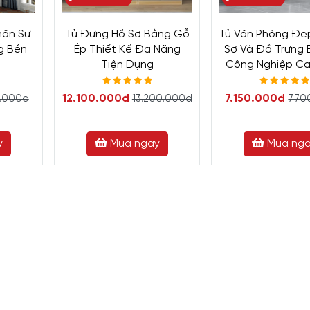
hân Sự
Tủ Đựng Hồ Sơ Bằng Gỗ
Tủ Văn Phòng Đẹ
g Bền
Ép Thiết Kế Đa Năng
Sơ Và Đồ Trưng
ẻ
Tiện Dụng
Công Nghiệp C
12.100.000đ
7.150.000đ
0.000đ
13.200.000đ
7.7
y
Mua ngay
Mua ng