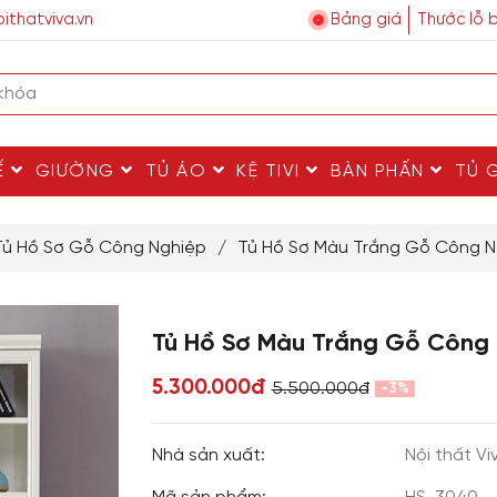
ithatviva.vn
Bảng giá
Thước lỗ 
Ế
GIƯỜNG
TỦ ÁO
KỆ TIVI
BÀN PHẤN
TỦ 
Tủ Hồ Sơ Gỗ Công Nghiệp
/
Tủ Hồ Sơ Màu Trắng Gỗ Công N
Tủ Hồ Sơ Màu Trắng Gỗ Công 
5.300.000đ
5.500.000đ
-3%
Nhà sản xuất:
Nội thất Vi