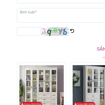
Tủ hồ sơ là vật dụng không thể thiếu trong bất kỳ 
học, ngăn nắp, tạo nên sự chuyên nghiệp cho khô
trang nhã, là lựa chọn hoàn hảo cho những ai đang
SẢN
Giảm 200.000đ
Giảm 880.000đ