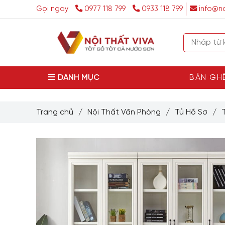
Gọi ngay
0977 118 799
0933 118 799
info@no
DANH MỤC
BÀN GH
Trang chủ
/
Nội Thất Văn Phòng
/
Tủ Hồ Sơ
/