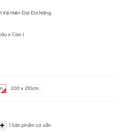
t Kệ Hiện Đại Đa Năng
Sâu x Cao )
cm
200 x 210cm
1
Sản phẩm có sẵn