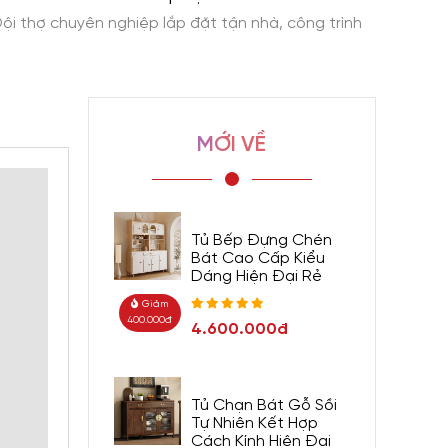
ội thợ chuyên nghiệp lắp đặt tận nhà, công trình
Giao h
MỚI VỀ
Tủ Bếp Đựng Chén
Bát Cao Cấp Kiểu
Dáng Hiện Đại Rẻ
Giảm
400.000đ
4.600.000đ
Tủ Chạn Bát Gỗ Sồi
Tự Nhiên Kết Hợp
Cách Kính Hiện Đại