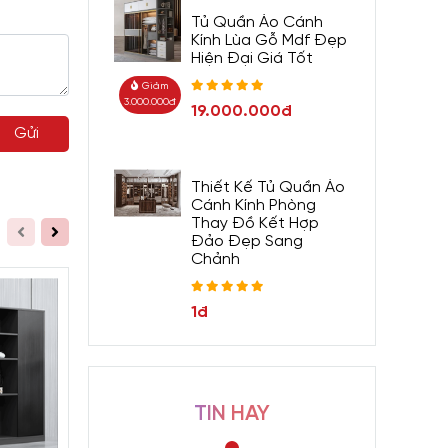
h khoa
Tủ Quần Áo Cánh
Kính Lùa Gỗ Mdf Đẹp
 sắc
Hiện Đại Giá Tốt
n lợi.
Giảm
3.000.000đ
19.000.000đ
Gửi
Thiết Kế Tủ Quần Áo
Cánh Kính Phòng
Thay Đồ Kết Hợp
Đảo Đẹp Sang
Chảnh
1đ
TIN HAY
Giảm 700.000đ
Giảm 800.000đ