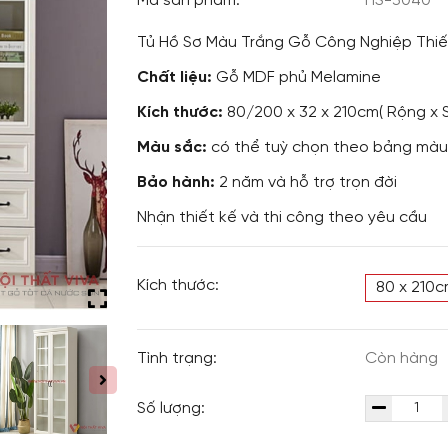
Mã sản phẩm:
HS-3040
Tủ Hồ Sơ Màu Trắng Gỗ Công Nghiệp Thiế
Chất liệu:
Gỗ MDF phủ Melamine
Kích thước:
80/200 x 32 x 210cm( Rộng x 
Màu sắc:
có thể tuỳ chọn theo bảng màu
Bảo hành:
2 năm và hỗ trợ trọn đời
Nhận thiết kế và thi công theo yêu cầu
Kích thước:
80 x 210
Tình trạng:
Còn hàng
Số lượng: