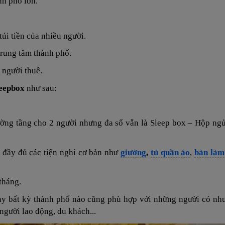
nh phố lớn.
túi tiền của nhiều người.
trung tâm thành phố.
 người thuê.
leepbox
như sau:
ường tầng
cho 2 người nhưng đa số vẫn là Sleep box – Hộp ng
 đầy đủ các tiện nghi cơ bản như
giường
,
tủ quần áo
,
bàn làm
tháng.
ay bất kỳ thành phố nào cũng phù hợp với những người có nhu
 người lao động, du khách...