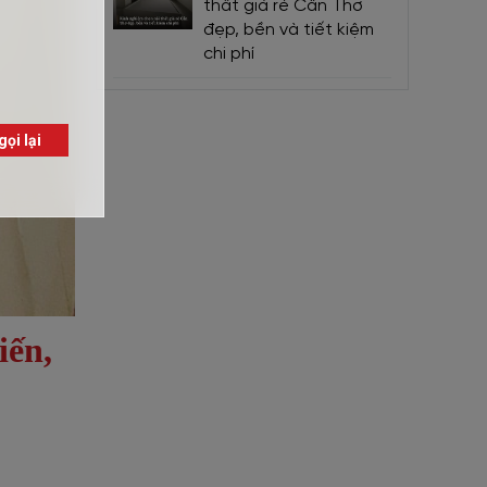
thất giá rẻ Cần Thơ
đẹp, bền và tiết kiệm
chi phí
iến,