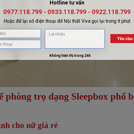
kế phòng trọ dạng Sleepbox phổ b
nh cho nữ giá rẻ