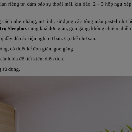
an riêng tư, đảm bảo sự thoải mái, kín đáo. 2 – 3 hộp ngủ xế
cách nhẹ nhàng, nữ tính, sử dụng các tông màu pastel như h
trọ Sleepbox
cũng khá đơn giản, gọn gàng, không chiếm nhiều 
ị đầy đủ các tiện nghi cơ bản. Cụ thể như sau:
ng, có thiết kế đơn giản, gọn gàng.
cánh lùa để tiết kiệm diện tích.
g sử dụng.