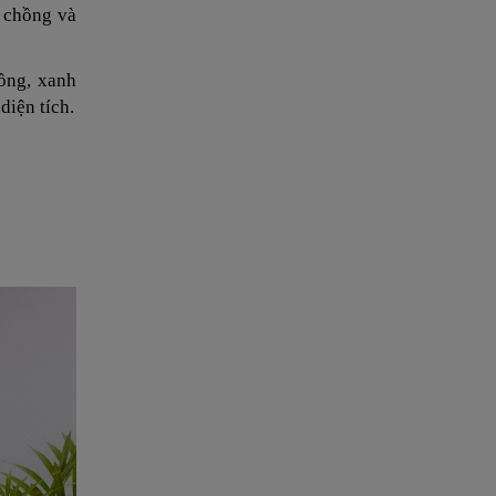
p chồng và
ồng, xanh
diện tích.