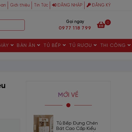
ban
Giới thiệu
Tin Tức
ĐĂNG NHẬP
ĐĂNG KÝ
Gọi ngay
0
0977 118 799
GIÀY
BÀN ĂN
TỦ BẾP
TỦ RƯỢU
THI CÔNG
êu
MỚI VỀ
Tủ Bếp Đựng Chén
Bát Cao Cấp Kiểu