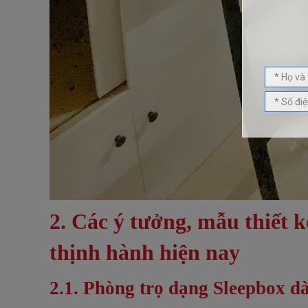
2. Các ý tưởng, mẫu thiết 
thịnh hành hiện nay
2.1. Phòng trọ dạng Sleepbox dà