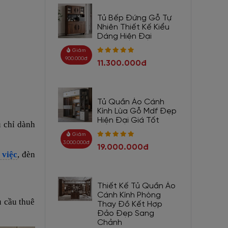
Tủ Bếp Đứng Gỗ Tự
Nhiên Thiết Kế Kiểu
Dáng Hiện Đại
Giảm
900.000đ
11.300.000đ
Tủ Quần Áo Cánh
Kính Lùa Gỗ Mdf Đẹp
Hiện Đại Giá Tốt
ủ
chỉ dành
Giảm
3.000.000đ
19.000.000đ
 việc
, đèn
Thiết Kế Tủ Quần Áo
Cánh Kính Phòng
 cầu thuê
Thay Đồ Kết Hợp
Đảo Đẹp Sang
Chảnh