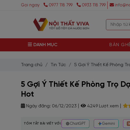
Gọi ngay
0977 118 799
0933 118 799
info@no
DANH MỤC
BÀN GH
Trang chủ
/
Tin Tức
/
5 Gợi Ý Thiết Kế Phòng Tr
5 Gợi Ý Thiết Kế Phòng Trọ D
Hot
Ngày đăng:
06/12/2023
4249 Lượt xem
TÓM TẮT BÀI VIẾT VỚI:
ChatGPT
Gemini