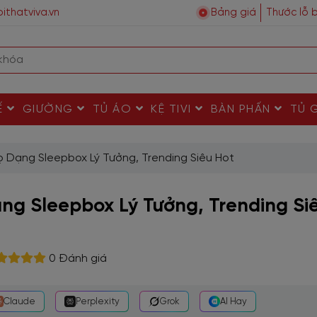
ithatviva.vn
Bảng giá
Thước lỗ 
Ế
GIƯỜNG
TỦ ÁO
KỆ TIVI
BÀN PHẤN
TỦ 
ọ Dạng Sleepbox Lý Tưởng, Trending Siêu Hot
ạng Sleepbox Lý Tưởng, Trending Si
0 Đánh giá
Claude
Perplexity
Grok
AI Hay