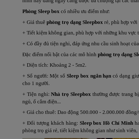
hình này đang ngày càng được ưa chuộng tại các thà
Phòng Sleep box
có nhiều ưu điểm như:
+ Giá thuê
phòng trọ dạng Sleepbox
rẻ, phù hợp với 
+ Tiết kiệm không gian, phù hợp với những khu vực 
+ Có đầy đủ tiện nghi, đáp ứng nhu cầu sinh hoạt của
Đặc điểm nổi bật của các mô hình
phòng trọ dạng S
+ Diện tích: Khoảng 2 - 5m2.
+ Số người: Một số
Sleep box ngắn hạn
có dạng gi
cho 1 người.
+ Tiện nghi:
Nhà trọ Sleepbox
thường được trang bị
ngủ, ổ cắm điện...
+ Giá cho thuê: Dao động 500.000 - 2.000.000 đồng/
+ Đối tượng khách hàng:
Sleep box Hồ Chí Minh
h
phòng trọ giá rẻ, tiết kiệm không gian như sinh viên,