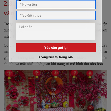
2.8. Dùng tiểu cảnh trang trí Tết
văn phòng
Trong không gian văn phòng rộng vừa phải, đừng bỏ qua tận
dụng làm mô hình tiểu cảnh. Vừa trang trí, vừa tạo không khí
ngày Tết, là nơi để chụp ảnh ảo.
Có thể sử dụng các chi tiết mô hình thu nhỏ như: đèn lồng, cây
mai, cành đào, bánh chưng, bánh tét, cây nêu,… Để tạo được sự
gần gũi, không khí sôi nổi của ngày Tết. Tuy nhiên, sẽ tốn nhiều
chi phí và mất nhiều thời gian khi trang trí mô hình thu nhỏ hơn.