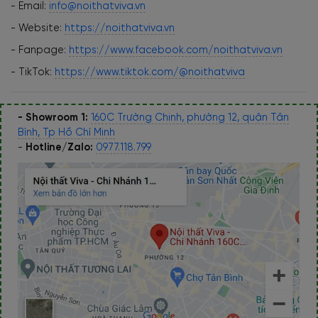
- Email:
info@noithatviva.vn
- Website:
https://noithatviva.vn
- Fanpage:
https://www.facebook.com/noithatviva.vn
- TikTok:
https://www.tiktok.com/@noithatviva
- Showroom 1:
160C Trường Chinh, phường 12, quận Tân
Bình, Tp Hồ Chí Minh
-
Hotline/Zalo:
0977.118.799