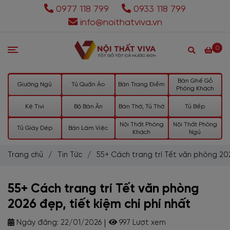
0977 118 799
0933 118 799
info@noithatviva.vn
0
Bàn Ghế Gỗ
Giường Ngủ
Tủ Quần Áo
Bàn Trang Điểm
Phòng Khách
Kệ Tivi
Bộ Bàn Ăn
Bàn Thờ, Tủ Thờ
Tủ Bếp
Nội Thất Phòng
Nội Thất Phòng
Tủ Giày Dép
Bàn Làm Việc
Khách
Ngủ
Trang chủ
/
Tin Tức
/
55+ Cách trang trí Tết văn phòng 202
55+ Cách trang trí Tết văn phòng
2026 đẹp, tiết kiệm chi phí nhất
Ngày đăng:
22/01/2026
997 Lượt xem