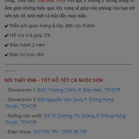
công. Trên đây,
Nội thất Viva
vừa gợi ý những ý tưởng trang trí
đơn giản nhưng hiệu quả. Hy vọng sẽ giúp văn phòng của bạn trở
nên rực rỡ, tươi mới và tràn đầy may mắn.
✔️ Miễn phí giao hàng & lắp đặt nội thành
✔️ Hỗ trợ trả góp 0%
✔️ Bảo hành 2 năm
✔️ Bảo trì trọn đời
-----------------------------------------------------------
-----
NỘI THẤT VIVA - TỐT GỖ TỐT CẢ NƯỚC SƠN
- Showroom 1:
160C Trường Chinh, P. Bảy Hiền, TP.HCM
- Showroom 2:
606 Nguyễn Văn Quá, P. Đông Hưng
Thuận, TP.HCM
- Xưởng sản xuất:
83/10 Dương Thị Giang, P. Đông Hưng
Thuận, TP.HCM
- Điện thoại:
0977.118.799
-
0933.118.799