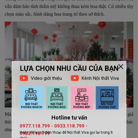
vẫn đảm bảo tính thẩm mỹ không thua kém hoa thật. Có nhiều tùy
chọn màu sắc, hình dáng hoa trang trí theo sở thích.
Mà không lo bị phai màu hay mất thời gian chăm sóc. Hoa giả
thích hợp gắn trên tường, để bàn, tiểu cảnh, các màu sắc khác
nhau có thể sáng tạo kết hợp lại và làm nó thêm bắt mắt hơn.